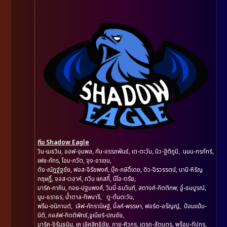
ทีม
Shadow Eagle
วิน-เมธวิน, ออฟ-จุมพล, กัน-อรรถพันธ์, เต-ตะวัน, นิว-ฐิติภูมิ, นนน-กรภัทร์,
เฟย-ภัทร, โอม-ภวัต, จุง-อาเชน,
ดัง-ณัฎฐ์ฐชัย, ฟอส-จิรัชพงศ์, บุ๊ค-กษิดิ์เดช, ดิว-จิรวรรตน์, นานิ-หิรัญ
กฤษฎิ์, จอส-เวอาห์, กวิน แคสกี้, นีโอ-ตรัย,
มาร์ค-ภาคิน, ทอย-ปฐมพงศ์, วินนี่-ธนวินท์, สตางค์-กิตติภพ, อู๋-ธนบูรณ์,
บูม-ธราธร, น้ำตาล-ทิพนารี, ตู-ต้นตะวัน,
พรีม-ชนิกานต์, เลิฟ-ภัทรานิษฐ์, มิ้ลค์-พรรษา, ฟอร์ด-อรัญญ์, ป๋อมแป๋ม-
นิติ, กอล์ฟ-กิตติพัทธ์,จูเนียร์-ปณชัย,
มาร์ค-จิรันธนิน, เค เลิศสิทธิชัย, กาย-ศิวกร, เดรก-สัตบุตร, พร้อม-ทีปกร,