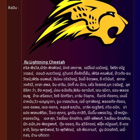
ศิลปิน :
ทีม
Lightning Cheetah
คริส-พีรวัส,เอิร์ท-พิรพัฒน์, มิกซ์-สหภาพ, เจมีไนน์-นรวิชญ์, โฟร์ท-ณัฐ
วรรธน์, ปอนด์-ณราวิชญ์, ภูวินทร์ ตั้งศักดิ์ยืน, เฟิร์ส-คณพันธ์, ข้าวตัง-ธน
วัฒน์,เพิร์ธ-ธนพนธ์, ชิม่อน-วชิรวิชญ์, จิมมี่-จิตรพล, ซี-ทวินันท์, สกาย-
วงศ์รวี, เกรท-สพล, อิน-สาริน, นิกกี้-ณ ฉัตร, เลโอ โซสเซย์,มุก-วรนิษฐ์, ลุค
อิชิคา ว่า, ซิง-หฤษฎ์, ม่อน-ธนัชชัย,ฟิล์ม-รชานันท์, เจน-รมิดา, แจน-พลอย
ชมพู, อ้าย-สรัลชนา, ไซซี-รัตท์ริชา, อาร์ม-วีรยุทธ, ก๊อตจิ-ทัชชกร, เจนนี่
ปาหนัน,วิว-เบญญาภา, จูน-วรรณวิมล, เจมี่-จุฑาพิชญ์, พลอยภัช-ภัชธร,
เอเจ-ชยพล, เจเจ-ชยกร, หลุยส์-ธณวิน, มาร์ค-ณฐริศร์, ภวิน-ธนิก, ปา
แปง-พรหมพิริยะ, ป๊อด-ศุภกร, ลูกจัน-ภาสิดี, บิ่มบี๊ม-แพรขวัญ, เจ้าหญิง-
ครองขวัญ, เอส-ศุภ, วิลเลี่ยม-จักรภัทร, เลโก้-รพีพงศ์, วิลเลี่ยม-จักรภัทร,
นัท-ธนัท,ฮง-พิเชฐพงศ์, ตุ้ย-ชยธร, คีน-สุวิจักขณ์, ฟลุ๊ค-ณัฐนนท์, ซี-เดช
ชาติ, โชกุน-พุทธิพงษ์, ริว-พุติพัฒน์, อชิ-พีระกานต์, ปูน มิตรภักดี, เอมี่-
ทสร, ป่าน-ปทิตตา