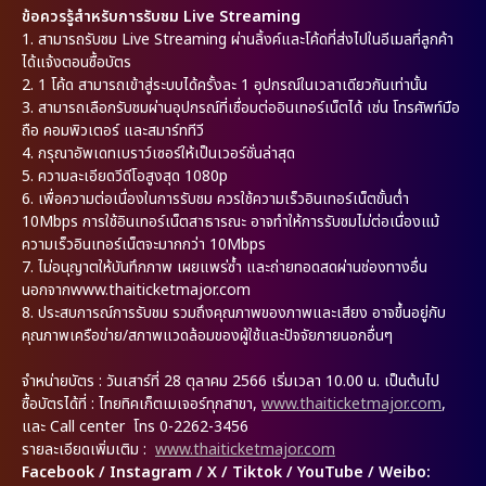
ข้อควรรู้สำหรับการรับชม Live Streaming
1.
สามารถรับชม Live Streaming ผ่านลิ้งค์และโค้ดที่ส่งไปในอีเมลที่ลูกค้า
ได้แจ้งตอนซื้อบัตร
2.
1 โค้ด สามารถเข้าสู่ระบบได้ครั้งละ 1 อุปกรณ์ในเวลาเดียวกันเท่านั้น
3.
สามารถเลือกรับชมผ่านอุปกรณ์ที่เชื่อมต่ออินเทอร์เน็ตได้ เช่น โทรศัพท์มือ
ถือ คอมพิวเตอร์ และสมาร์ททีวี
4.
กรุณาอัพเดทเบราว์เซอร์ให้เป็นเวอร์ชั่นล่าสุด
5.
ความละเอียดวีดีโอสูงสุด 1080p
6.
เพื่อความต่อเนื่องในการรับชม ควรใช้ความเร็วอินเทอร์เน็ตขั้นต่ำ
10Mbps การใช้อินเทอร์เน็ตสาธารณะ อาจทำให้การรับชมไม่ต่อเนื่องแม้
ความเร็วอินเทอร์เน็ตจะมากกว่า 10Mbps
7.
ไม่อนุญาตให้บันทึกภาพ เผยแพร่ซ้ำ และถ่ายทอดสดผ่านช่องทางอื่น
นอกจากwww.thaiticketmajor.com
8.
ประสบการณ์การรับชม รวมถึงคุณภาพของภาพและเสียง อาจขึ้นอยู่กับ
คุณภาพเครือข่าย/สภาพแวดล้อมของผู้ใช้และปัจจัยภายนอกอื่นๆ
จำหน่ายบัตร
: วันเสาร์ที่ 28 ตุลาคม 2566 เริ่มเวลา 10.00 น. เป็นต้นไป
ซื้อบัตรได้ที่
: ไทยทิคเก็ตเมเจอร์ทุกสาขา,
www.thaiticketmajor.com
,
และ Call center โทร 0-2262-3456
รายละเอียดเพิ่มเติม
:
www.thaiticketmajor.com
Facebook / Instagram / X / Tiktok / YouTube / Weibo: