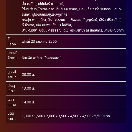
อั๋น-ณภัทร, เปปเปอร์-ภานุโรจน์,
โต๋-ทินพันธ์, ไตเติ้ล-กีรติ, กัปตัน-พีระวิชญ์,มิค-เมธัส,จาว่า-พบธรรม, อินดี้-
ธนทัต, ยูโร-ธนเศรษฐ์,โอม-ฐิภากร ,
กระปุก-พลอยนิรา, นีร สุวรรณมาศ, พิพลอย-กัญญรัตน์, เอิร์น-ปรียาภัทย์,
ธี-ธีรเดช, เล้ง-ธนพล, อังเปา-โอชิริส,
ป่าน-ณัชชา, บอนนี่-ภัสรสรณ์,เตโช พรหมสาขา ณ สกลนคร, มายเม่-ณิชาภา
วัน
เสาร์ที่ 23 ธันวาคม 2566
แสดง
 : 
สถานที่
จัดงาน
อิมแพ็ค อารีน่า เมืองทองธานี
:
บูธหน้า
08.00 น.
งาน
:
ประตู
13.00 น.
เปิด
:
เวลา
14.00 น.
แสดง
:
บัตร
1,300 / 1,500 / 2,000 / 3,900 / 4,500 / 4,900 / 5,500 บาท
ราคา
: