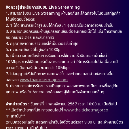
ข้อควรรู้สำหรับการรับชม Live Streaming
1.
สามารถรับชม Live Streaming ผ่านลิงก์และโค้ดที่ส่งไปในอีเมลที่ลูกค้า
ได้แจ้งตอนซื้อบัตร
2.
1 โค้ด สามารถเข้าสู่ระบบได้ครั้งละ 1 อุปกรณ์ในเวลาเดียวกันเท่านั้น
3.
สามารถเลือกรับชมผ่านอุปกรณ์ที่เชื่อมต่ออินเทอร์เน็ตได้ เช่น โทรศัพท์มือ
ถือ คอมพิวเตอร์ และสมาร์ททีวี
4.
กรุณาอัพเดทเบราว์เซอร์ให้เป็นเวอร์ชั่นล่าสุด
5.
ความละเอียดวีดีโอสูงสุด 1080p
6.
เพื่อความต่อเนื่องในการรับชม ควรใช้ความเร็วอินเทอร์เน็ตขั้นต่ำ
10Mbps การใช้อินเทอร์เน็ตสาธารณะ อาจทำให้การรับชมไม่ต่อเนื่อง แม้
ความเร็วอินเทอร์เน็ตจะมากกว่า 10Mbps
7.
ไม่อนุญาตให้บันทึกภาพ เผยแพร่ซ้ำ และถ่ายทอดสดผ่านช่องทางอื่น
นอกจาก
www.thaiticketmajor.com
8.
ประสบการณ์การรับชม รวมถึงคุณภาพของภาพและเสียง อาจขึ้นอยู่กับ
คุณภาพเครือข่าย/สภาพแวดล้อมของผู้ใช้และปัจจัยภายนอกอื่นๆ
จำหน่ายบัตร :
วันศุกร์ที่ 1 พฤศจิกายน 2567 เวลา 10:00 น. เป็นต้นไป
**เปิดจำหน่ายทุกที่นั่ง ทางออนไลน์ที่
www.thaiticketmajor.co
m
เท่านั้น**
(ระบบคิวออนไลน์จะแสดงที่หน้าเว็บไซต์ตั้งแต่เวลา 9:00 น. และจำหน่ายบัตร
เวลา 10:00 น. เป็นต้นไป )