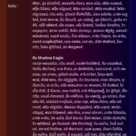
พิริยะ, ปูน มิตรภักดี, พลอยภัช-ภัชธร, พอล-ธนัน, เพิร์ธ-ธนพนธ์,
ศิลปิน
:
ฟลุ๊ค-จีรัสณ์, ฟลุ๊ค-ณัฐนนท์, ฟิล์ม-รชานันท์, เฟิร์ส-คณพันธ์, โฟร์ท-
ณัฐวรรธน์, ภวิน-ธนิก, ภูวินทร์ ตั้งศักดิ์ยืน, ม่อน-ธนัชชัย, มาร์ค-ณฐ
ริศร์, มิกซ์-สหภาพ, มิ้ม-รัตนวดี, มุก-วรนิษฐ์, ลุค-อิชิคาว่า, ลูกจัน-ภา
สิดี, เลโก้-รพีพงศ์, เล้ง-ธนพล, เลโอ โซสเซย์, วิลเลี่ยม-จักรภัทร, วิว-
เบญญาภา, สกาย-วงศ์รวี, สิงโต-ปราชญา, สุดยอด-พัฐสิฏ, แสตมป์-
พนัชษ์กรณ์, หลุยส์-ธณวิน, อ้าย-สรัลชนา, อาร์ม-วีรยุทธ, อิน-สาริน,
เอแคร์-ชมพูพันธุ์ทิพย์, เอเจ-ชยพล, เอส-ศุภ, เอิร์ท-พิรพัฒน์, โอม-
ภวัต, โอห์ม-ฐิติวัฒน์, ฮง-พิเชฐพงศ์
ทีม Shadow Eagle
กระปุก-พลอยนิรา, กวิน แคสกี้, กอล์ฟ-กิตติพัทธ์, กัน-อรรถพันธ์,
กัปตัน-พีระวิชญ์, กาย-ศิวกร, เค เลิศสิทธิชัย, จอส-เวอาห์, จาว่า-พบ
ธรรม, จุง-อาเชน, จูเนียร์-ปณชัย, ชาริ-ชาริสา, โชกุน-พุทธิ
พงษ์, เซิร์ฟ-พชร, ดัง-ณัฎฐ์ฐชัย, ดิว-จิรวรรตน์, เดรก-สัตบุตร, ตู-
ต้นตะวัน, เต-ตะวัน, เตโช พรหมสาขา ณ สกลนคร, โต๋-ทินพันธ์, ไต
เติ้ล-กีรติ, ธี-ธีรเดช, นนน-กรภัทร์, นานิ-หิรัญกฤษฎิ์, นิว-ฐิติภูมิ, นีโอ-
ตรัย, บอนนี่-ภัสรสรณ์, บุ๊ค-กษิดิ์เดช, บุ๋น-นพณัฐ, บูม-ธราธร, ป๋อม
แป๋ม-นิติ, เปปเปอร์-ภานุโรจน์, เปรม-วรุศ, พร้อม-ทีปกร, พรีม-ชนิ
กานต์, พรีม-ณัฐณิชา, พิพลอย-กัญญรัตน์, ฟรัง-นรุทธ์, ฟอร์ด-
อรัญญ์, ฟอส-จิรัชพงศ์, เฟย-ภัทร, มายเม่-ณิชาภา, มาร์ค-จิรันธนิน,
มาร์ค-ภาคิน, มิค-เมธัส, มิ้นท์-ธิฌาน์, มิ้ลค์-พรรษา, มิวนิค-นันท์นภัส,
ริว-พุติพัฒน์, ลูค-ภีมสรรค์, เลิฟ-ภัทรานิษฐ์, วิน-เมธวิน, วินนี่-ธนวิ
นท์, สตางค์-กิตติภพ, อชิ-พีระกานต์, ออฟ-จุมพล, อังเปา-โอชิริส,
อั๋น-ณภัทร, อินดี้-ธนทัต, อู๋-ธนบูรณ์, เอมี่-ทสร, เอิร์น-ปรียาภัทย์, แอ