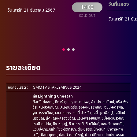
วันที่แสดง
14:00
วันเสาร์ที่ 21 ธันวาคม 2567
SOLD OUT
วันเสาร์ที่ 21 ธ
รายละเอียด
ชื่อคอนเสิร์ต
:
GMMTV STARLYMPICS 2024
ทีม Lightning Cheetah
ก๊อตจิ-ทัชชกร, กีตาร์-ศุภกร, เกรท-สพล, ข้าวตัง-ธนวัฒน์, คริส-พีร
วัส, คีน-สุวิจักขณ์, เคน-กันต์ธีร์, จิงจิง-ปริยพิชญ์, จิมมี่-จิตรพล,
จูน-วรรณวิมล, เจเจ-ชยกร, เจนนี่ ปาหนัน, เจมี่-จุฑาพิชญ์, เจมีไนน์-
นรวิชญ์, เจ้าหญิง-ครองขวัญ, แจน-พลอยชมพู, ชิม่อน-วชิรวิชญ์,
เชลซี-ณปภัช, ซิง-หฤษฎ์, ซี-เดชชาติ, ซี-ทวินันท์, แซนต้า-พงศภัค,
แซมมี่-ซาแมนท่า, ไซซี-รัตท์ริชา, ตุ้ย-ชยธร, นัท-ธนัท, น้ำตาล-ทิพ
นารี, ป๊อด-ศุภกร, ปอนด์-ณราวิชญ์, ป่าน-ปทิตตา, ปาแปง-พรหม