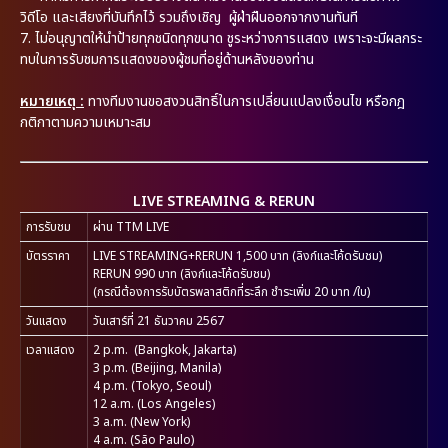
วิดีโอ และเสียงที่บันทึกไว้ รวมถึงเชิญ ผู้ฝ่าฝืนออกจากงานทันที
7. ไม่อนุญาตให้นำป้ายทุกชนิดทุกขนาด ชูระหว่างการแสดง เพราะจะมีผลกระ
ทบในการรับชมการแสดงของผู้ชมที่อยู่ด้านหลังของท่าน
หมายเหตุ :
ทางทีมงานขอสงวนสิทธิ์ในการเปลี่ยนแปลงเงื่อนไข หรือกฎ
กติกาตามความเหมาะสม
LIVE STREAMING & RERUN
การรับชม
ผ่าน TTM LIVE
บัตรราคา
LIVE STREAMING+RERUN 1,500 บาท (ลิงก์และโค้ดรับชม)
RERUN 990 บาท (ลิงก์และโค้ดรับชม)
(กรณีต้องการรับบัตรพลาสติกที่ระลึก ชำระเพิ่ม 20 บาท /ใบ)
วันแสดง
วันเสาร์ที่ 21 ธันวาคม 2567
เวลาแสดง
2 p.m. (Bangkok, Jakarta)
3 p.m. (Beijing, Manila)
4 p.m. (Tokyo, Seoul)
12 a.m. (Los Angeles)
3 a.m. (New York)
4 a.m. (São Paulo)