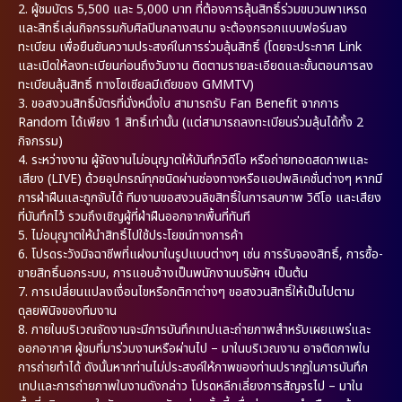
2. ผู้ชมบัตร 5,500 และ 5,000 บาท ที่ต้องการลุ้นสิทธิ์ร่วมขบวนพาเหรด
และสิทธิ์เล่นกิจกรรมกับศิลปินกลางสนาม จะต้องกรอกแบบฟอร์มลง
ทะเบียน เพื่อยืนยันความประสงค์ในการร่วมลุ้นสิทธิ์ (โดยจะประกาศ Link
และเปิดให้ลงทะเบียนก่อนถึงวันงาน ติดตามรายละเอียดและขั้นตอนการลง
ทะเบียนลุ้นสิทธิ์ ทางโซเชียลมีเดียของ GMMTV)
3. ขอสงวนสิทธิ์บัตรที่นั่งหนึ่งใบ สามารถรับ Fan Benefit จากการ
Random ได้เพียง 1 สิทธิ์เท่านั้น (แต่สามารถลงทะเบียนร่วมลุ้นได้ทั้ง 2
กิจกรรม)
4. ระหว่างงาน ผู้จัดงานไม่อนุญาตให้บันทึกวิดีโอ หรือถ่ายทอดสดภาพและ
เสียง (LIVE) ด้วยอุปกรณ์ทุกชนิดผ่านช่องทางหรือแอปพลิเคชั่นต่างๆ หากมี
การฝ่าฝืนและถูกจับได้ ทีมงานขอสงวนลิขสิทธิ์ในการลบภาพ วิดีโอ และเสียง
ที่บันทึกไว้ รวมถึงเชิญผู้ที่ฝ่าฝืนออกจากพื้นที่ทันที
5. ไม่อนุญาตให้นำสิทธิ์ไปใช้ประโยชน์ทางการค้า
6. โปรดระวังมิจฉาชีพที่แฝงมาในรูปแบบต่างๆ เช่น การรับจองสิทธิ์, การซื้อ-
ขายสิทธิ์นอกระบบ, การแอบอ้างเป็นพนักงานบริษัทฯ เป็นต้น
7. การเปลี่ยนแปลงเงื่อนไขหรือกติกาต่างๆ ขอสงวนสิทธิ์ให้เป็นไปตาม
ดุลยพินิจของทีมงาน
8. ภายในบริเวณจัดงานจะมีการบันทึกเทปและถ่ายภาพสำหรับเผยแพร่และ
ออกอากาศ ผู้ชมที่มาร่วมงานหรือผ่านไป – มาในบริเวณงาน อาจติดภาพใน
การถ่ายทำได้ ดังนั้นหากท่านไม่ประสงค์ให้ภาพของท่านปรากฏในการบันทึก
เทปและการถ่ายภาพในงานดังกล่าว โปรดหลีกเลี่ยงการสัญจรไป – มาใน