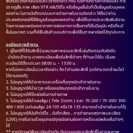
พื้นที่บริเวณงานในวันและเวลาดังกล่าว ทั้งนี้ เมื่อท่านทราบคำเตือนแล้ว การ
ปรากฏชื่อ ภาพ เสียง VTR คลิปวีดีโอ หรือข้อมูลอื่นใดที่เป็นข้อมูลส่วนบุคคล
ของท่าน ในการบันทึกเทปและการถ่ายภาพในงานดังกล่าว ให้ถือว่าท่าน
ประสงค์ตกลงให้ใช้ข้อมูลส่วนบุคคลของท่าน เพื่อใช้ในการประชาสัมพันธ์งาน
โดยการเผยแพร่ออกอากาศทางช่องทางการสื่อสารที่มีในปัจจุบัน หรือที่จะมี
ขึ้นในอนาคต รวมทั้งใช้ในสินค้าและบริการเพื่อใช้ในทางพาณิชย์ได้ทุกประการ
ระเบียบการเข้างาน
1. ผู้โชคดีที่ได้รับสิทธิ์ร่วมขบวนพาเหรดและสิทธิ์เล่นกิจกรรมกับศิลปิน
·
นำบัตรเข้างาน มาลงทะเบียนเพื่อรับสิทธิ์ต่างๆ ที่ท่านจะได้รับ เริ่มลง
ทะเบียนได้ตั้งแต่เวลา 08:00 น. – 13:00 น.
หากไม่ลงทะเบียนในเวลาดังกล่าว ถือว่าท่านสละสิทธิ์ (แต่สามารถเข้าชมโชว์
ได้ตามปรกติ)
2. ไม่อนุญาตให้นำอาหารและเครื่องดื่มทุกชนิดเข้าภายในงาน
3. ไม่อนุญาตให้นำอาวุธ หรือของมีคมทุกชนิดเข้าภายในงาน
4. ไม่อนุญาตให้ใช้แฟลชในการถ่ายภาพ
5. ไม่อนุญาตให้นำเลนส์ซูม ( Tele Zoom ) ระยะ 70-200 / 70-300/ 300-
400 / 600 (แต่เลนส์ซูม 24-105 หรือ18-135 สามารถนำเข้าภายในงานได้)
6. ไม่อนุญาตให้บันทึกวิดีโอ , บันทึกเสียง , การถ่ายทอดสดภาพและเสียง
(LIVE) ภายในงานด้วยอุปกรณ์ทุกชนิดผ่านช่องทางหรือแอปพลิเคชั่นต่างๆ
ได้
** หากมีการผ่าฝืนระเบียบข้างต้น ทีมงานขอสงวนลิขสิทธิ์ในการลบภาพ