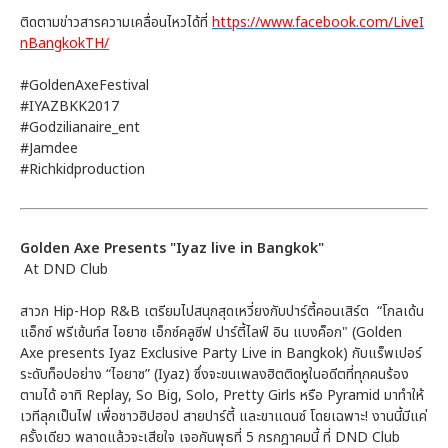
ติดตามข่าวสารความเคลื่อนไหวได้ที่
https://www.facebook.com/LiveI
nBangkokTH/
#GoldenAxeFestival
#IYAZBKK2017
#Godzilianaire_ent
#Jamdee
#Richkidproduction
Golden Axe Presents "Iyaz live in Bangkok"
At DND Club
สาวก Hip-Hop R&B เตรียมไปสนุกสุดเหวี่ยงกับปาร์ตี้คอนเสิร์ต “โกลเด้น
แอ็กซ์ พรีเซ้นท์ส ไอยาซ เอ็กซ์คลูซีฟ ปาร์ตี้ไลฟ์ อิน แบงค็อก" (Golden
Axe presents Iyaz Exclusive Party Live in Bangkok) กับแร็พเปอร์
ระดับท็อปอย่าง “ไอยาซ” (Iyaz) ซึ่งจะขนเพลงฮิตติดหูในอดีตที่ทุกคนร้อง
ตามได้ อาทิ Replay, So Big, Solo, Pretty Girls หรือ Pyramid มาทำให้
เวทีลุกเป็นไฟ เพื่อชาวฮิปฮอป สายปาร์ตี้ และขาแดนซ์ โดยเฉพาะ! งานนี้มีแค่
ครั้งเดียว พลาดแล้วจะเสียใจ เจอกันพุธที่ 5 กรกฎาคมนี้ ที่ DND Club