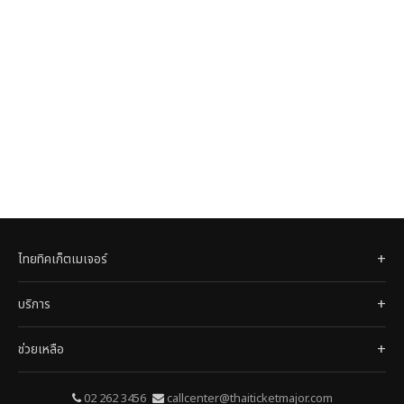
ไทยทิคเก็ตเมเจอร์
บริการ
ช่วยเหลือ
02 262 3456
callcenter@thaiticketmajor.com