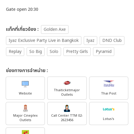
Gate open 20:30
เเท็กที่เกี่ยวข้อง :
Golden Axe
Iyaz Exclusive Party Live in Bangkok
Iyaz
DND Club
Replay
So Big
Solo
Pretty Girls
Pyramid
ช่องทางการจำหน่าย :
Thaiticketmajor
Website
Thai Post
Outlets
Major Cineplex
Call Center TTM 02-
Lotus's
Outlets
2623456