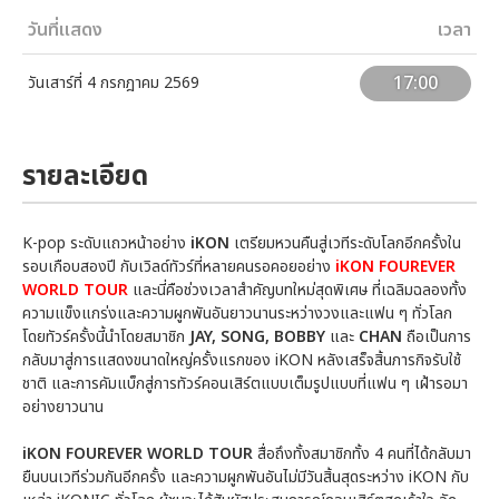
วันที่แสดง
เวลา
17:00
วันเสาร์ที่ 4 กรกฎาคม 2569
รายละเอียด
K-pop ระดับแถวหน้าอย่าง
iKON
เตรียมหวนคืนสู่เวทีระดับโลกอีกครั้งใน
รอบเกือบสองปี กับเวิลด์ทัวร์ที่หลายคนรอคอยอย่าง
iKON FOUREVER
WORLD TOUR
และนี่คือช่วงเวลาสำคัญบทใหม่สุดพิเศษ ที่เฉลิมฉลองทั้ง
ความแข็งแกร่งและความผูกพันอันยาวนานระหว่างวงและแฟน ๆ ทั่วโลก
โดยทัวร์ครั้งนี้นำโดยสมาชิก
JAY, SONG, BOBBY
และ
CHAN
ถือเป็นการ
กลับมาสู่การแสดงขนาดใหญ่ครั้งแรกของ iKON หลังเสร็จสิ้นภารกิจรับใช้
ชาติ และการคัมแบ็กสู่การทัวร์คอนเสิร์ตแบบเต็มรูปแบบที่แฟน ๆ เฝ้ารอมา
อย่างยาวนาน
iKON FOUREVER WORLD TOUR
สื่อถึงทั้งสมาชิกทั้ง 4 คนที่ได้กลับมา
ยืนบนเวทีร่วมกันอีกครั้ง และความผูกพันอันไม่มีวันสิ้นสุดระหว่าง iKON กับ