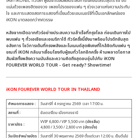
เหล่า iKONIC ทั่วโลก ผู้ชมจะได้สัมผัสประสบการณ์คอนเสิร์ตสุดเร้าใจ อัด
แน่นด้วยเพลงฮิตของวง เพลงโปรดของแฟน ๆ ช่วงเวลาแห่งความประทับ
ใจ และการแสดงสดการแสดงที่เปี่ยมด้วยเอนเนอร์จีที่เป็นเอกลักษณ์ของ
iKON มาตลอดกว่าทศวรรษ
หลังจากเปิดฉากทัวร์อย่างประสบความสำเร็จที่กรุงโซล ก่อนเดินทางไป
พบแฟน ๆ ทั่วเอเชียและอเมริกาใต้ ทัวร์ครั้งนี้ยังมาพร้อมโปรดักชันสุด
อลังการ โชว์การเต้นที่ทรงพลังและโมเมนต์สุดพิเศษที่ใกล้ชิดกับแฟน ๆ
ขณะที่ iKON กลับมาเชื่อมโยงกับผู้ชมทั่วโลกอีกครั้ง ห้ามพลาดโอกาส
สัมผัสทั้งพลังความมันส์และความคิดถึงสุดอบอุ่นไปกับ iKON
FOUREVER WORLD TOUR - Get ready? Showtime!
iKON FOUREVER WORLD TOUR IN THAILAND
กำหนดการแสดง :
วันเสาร์ที่ 4 กรกฎาคม 2569 เวลา 17:00 น.
สถานที่ :
ธันเดอร์โดม เมืองทองธานี
VVIP 6,800 / VIP 5,500 บาท
(บัตรยืน)
ราคาบัตร :
4,800 / 3,500 / 2,800 บาท
(บัตรนั่ง)
วันเปิดจำหน่ายบัตร
วันเสาร์ที่ 30 พฤษภาคม 2569 ตั้งแต่เวลา 12:00 น. เป็นต้นไป