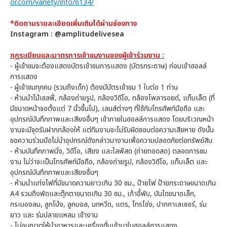
or.com/variety/info/6134/
*ติดตามรายละเอียดเพิ่มเติมได้ผ่านช่องทาง
Instagram : @amplitudelivesea
กฎระเบียบและมาตรการเข้าชมงานของผู้เข้าร่วมงาน :
- ผู้เข้าชมจะต้องแสดงบัตรเข้าชมการแสดง (บัตรกระดาษ) ก่อนเข้าฮอลล์
การแสดง
- ผู้เข้าชมทุกคน (รวมถึงเด็ก) ต้องมีบัตรเข้าชม 1 ใบต่อ 1 ท่าน
- ห้ามนำไม้เซลฟี่, กล้องถ่ายรูป, กล้องวิดีโอ, กล้องโพลารอยด์, แท็บเล็ต (ที่
มีขนาดหน้าจอตั้งแต่ 7 นิ้วขึ้นไป), เลนส์ต่างๆ ที่ใช้กับโทรศัพท์มือถือ และ
อุปกรณ์บันทึกภาพและเสียงอื่นๆ เข้าภายในฮอลล์การแสดง โดยบริเวณหน้า
งานจะมีจุดรับฝากกล้องให้ แต่ทีมงานจะไม่รับผิดชอบต่อความเสียหาย ดังนั้น
ขอความร่วมมือไม่นำอุปกรณ์ดังกล่าวมางานเพื่อความปลอดภัยต่อทรัพย์สิน
- ห้ามบันทึกภาพนิ่ง, วิดีโอ, เสียง และไลฟ์สด (ถ่ายทอดสด) ตลอดการชม
งาน ไม่ว่าจะเป็นโทรศัพท์มือถือ, กล้องถ่ายรูป, กล้องวิดีโอ, แท็บเล็ต และ
อุปกรณ์บันทึกภาพและเสียงอื่นๆ
- ห้ามนำแท่งไฟที่มีขนาดความยาวเกิน 30 ซม., ป้ายไฟ ป้ายกระดาษขนาดเกิน
A4 รวมถึงพัดและตุ๊กตาขนาดเกิน 30 ซม., เก้าอี้พับ, บันไดขนาดเล็ก,
กระบองลม, ลูกโป่ง, ลูกบอล, นกหวีด, แตร, โทรโข่ง, ปากกาเลเซอร์, ร่ม
ยาว และ ร่มปลายแหลม เข้างาน
- ไม่อนุญาตให้นำอาหารและเครื่องดื่มเข้ามาในฮอลล์การแสดง