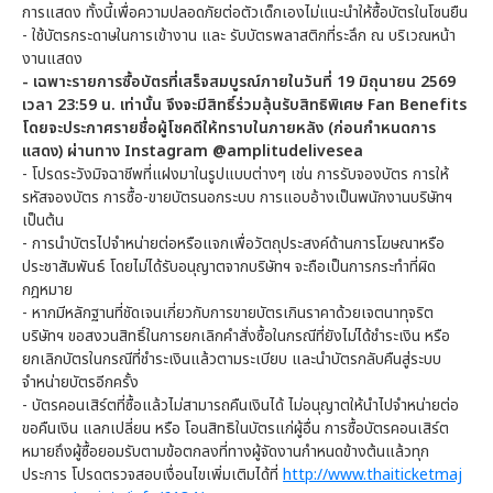
การแสดง ทั้งนี้เพื่อความปลอดภัยต่อตัวเด็กเองไม่แนะนำให้ซื้อบัตรในโซนยืน
- ใช้บัตรกระดาษในการเข้างาน และ รับบัตรพลาสติกที่ระลึก ณ บริเวณหน้า
งานแสดง
- เฉพาะรายการซื้อบัตรที่เสร็จสมบูรณ์ภายในวันที่ 19 มิถุนายน 2569
เวลา 23:59 น. เท่านั้น จึงจะมีสิทธิ์ร่วมลุ้นรับสิทธิพิเศษ Fan Benefits
โดยจะประกาศรายชื่อผู้โชคดีให้ทราบในภายหลัง (ก่อนกำหนดการ
แสดง) ผ่านทาง Instagram @amplitudelivesea
- โปรดระวังมิจฉาชีพที่แฝงมาในรูปแบบต่างๆ เช่น การรับจองบัตร การให้
รหัสจองบัตร การซื้อ-ขายบัตรนอกระบบ การแอบอ้างเป็นพนักงานบริษัทฯ
เป็นต้น
- การนำบัตรไปจำหน่ายต่อหรือแจกเพื่อวัตถุประสงค์ด้านการโฆษณาหรือ
ประชาสัมพันธ์ โดยไม่ได้รับอนุญาตจากบริษัทฯ จะถือเป็นการกระทำที่ผิด
กฎหมาย
- หากมีหลักฐานที่ชัดเจนเกี่ยวกับการขายบัตรเกินราคาด้วยเจตนาทุจริต
บริษัทฯ ขอสงวนสิทธิ์ในการยกเลิกคำสั่งซื้อในกรณีที่ยังไม่ได้ชำระเงิน หรือ
ยกเลิกบัตรในกรณีที่ชำระเงินแล้วตามระเบียบ และนำบัตรกลับคืนสู่ระบบ
จำหน่ายบัตรอีกครั้ง
- บัตรคอนเสิร์ตที่ซื้อแล้วไม่สามารถคืนเงินได้ ไม่อนุญาตให้นำไปจำหน่ายต่อ
ขอคืนเงิน แลกเปลี่ยน หรือ โอนสิทธิในบัตรแก่ผู้อื่น การซื้อบัตรคอนเสิร์ต
หมายถึงผู้ซื้อยอมรับตามข้อตกลงที่ทางผู้จัดงานกำหนดข้างต้นแล้วทุก
ประการ โปรดตรวจสอบเงื่อนไขเพิ่มเติมได้ที่
http://www.thaiticketmaj