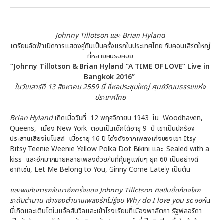
Johnny Tillotson
และ
Brian Hyland
เตรียมลัดฟ้าเปิดการแสดงคู่กันเป็นครั้งแรกในประเทศไทย กับคอนเสิร์ตใหญ่
ที่หลายคนรอคอย
“Johnny Tillotson & Brian Hyland “A TIME OF LOVE” Live in
Bangkok 2016”
ในวันเสาร์ที่ 13 สิงหาคม 2559 นี้ ที่หอประชุมใหญ่ ศุนย์วัฒนธรรมแห่ง
ประเทศไทย
Brian Hyland
เกิดเมื่อวันที่ 12 พฤศจิกายน 1943 ใน Woodhaven,
Queens, เมือง New York ตอนเป็นเด็กได้อายุ 9 ปี เขาเป็นนักร้อง
ประสานเสียงในโบสถ์ เมื่ออายุ 16 ปี โด่งดังจากเพลงเก่งของเขา Itsy
Bitsy Teenie Weenie Yellow Polka Dot Bikini และ Sealed with a
kiss และอีกมากมายหลายเพลงด้วยกันที่คุ้นหูแฟนๆ ยุค 60 เป็นอย่างดี
อาทิเช่น, Let Me Belong to You, Ginny Come Lately เป็นต้น
และพบกับการกลับมาอีกครั้งของ
Johnny Tillotson
ศิลปินชื่อก้องโลก
ระดับตำนาน เจ้าของตำนานเพลงรักไม่รู้จบ
Why do I love you so
จอห์น
นี่เกิดและเติบโตในแจ๊คสันวิลและเข้าโรงเรียนที่เมืองพาลัตกา รัฐฟลอริดา