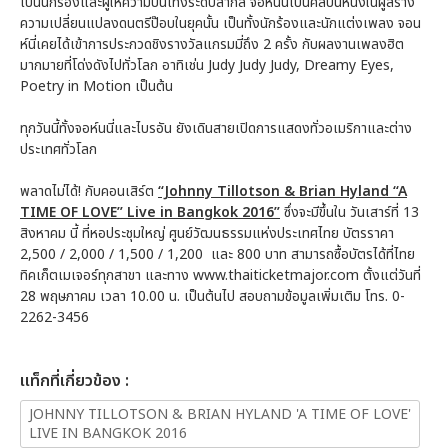
เป็นนักร้องและผู้ให้ความบันเทิงระดับสากล จอห์นนี่เป็นศิลปินหนึ่งในผู้สร้าง
ความเปลี่ยนแปลงดนตรีป๊อบในยุคนั้น เป็นทั้งนักร้องและนักแต่งเพลง จอน
ห์นี่เคยได้เข้าการประกวดชิงรางวัลแกรมมี่ถึง 2 ครั้ง กับผลงานเพลงฮิต
มากมายที่โด่งดังไปทั่วโลก อาทิเช่น Judy Judy Judy, Dreamy Eyes,
Poetry in Motion เป็นต้น
ทุกวันนี้ทั้งจอห์นนี่และไบรอัน ยังเดินสายเปิดการแสดงทั่วอเมริกาและต่าง
ประเทศทั่วโลก
พลาดไม่ได้! กับคอนเสิร์ต
“Johnny Tillotson & Brian Hyland “A
TIME OF LOVE” Live in Bangkok 2016”
ซึ่งจะมีขึ้นใน วันเสาร์ที่ 13
สิงหาคม นี้ ที่หอประชุมใหญ่ ศูนย์วัฒนธรรมแห่งประเทศไทย บัตรราคา
2,500 / 2,000 / 1,500 / 1,200 และ 800 บาท สามารถซื้อบัตรได้ที่ไทย
ทิคเก็ตเมเจอร์ทุกสาขา และทาง www.thaiticketmajor.com ตั้งแต่วันที่
28 พฤษภาคม เวลา 10.00 น. เป็นต้นไป สอบถามข้อมูลเพิ่มเติม โทร. 0-
2262-3456
เเท็กที่เกี่ยวข้อง :
JOHNNY TILLOTSON & BRIAN HYLAND 'A TIME OF LOVE'
LIVE IN BANGKOK 2016