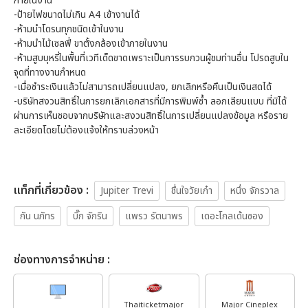
ภายในงาน
-ป้ายไฟขนาดไม่เกิน A4 เข้างานได้
-ห้ามนำโดรนทุกชนิดเข้าในงาน
-ห้ามนำไม้เซลฟี่ ขาตั้งกล้องเข้าภายในงาน
-ห้ามสูบบุหรี่ในพื้นที่เวทีเด็ดขาดเพราะเป็นการรบกวนผู้ชมท่านอื่น โปรดสูบใน
จุดที่ทางงานกำหนด
-เมื่อชำระเงินแล้วไม่สามารถเปลี่ยนแปลง, ยกเลิกหรือคืนเป็นเงินสดได้
-บริษัทสงวนสิทธิ์ในการยกเลิกเอกสารที่มีการพิมพ์ซ้ำ ลอกเลียนแบบ ที่มิได้
ผ่านการเห็นชอบจากบริษัทและสงวนสิทธิ์ในการเปลี่ยนแปลงข้อมูล หรือราย
ละเอียดโดยไม่ต้องแจ้งให้ทราบล่วงหน้า
เเท็กที่เกี่ยวข้อง :
Jupiter Trevi
ชื่นใจวัยเก๋า
หนึ่ง จักรวาล
กัน นภัทร
บิ๊ก จักริน
แพรว รัตนาพร
เดอะโกลเด้นซอง
ช่องทางการจำหน่าย :
Thaiticketmajor
Major Cineplex