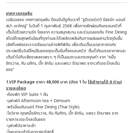
เทศกาลตรุษจีน
เฉลิมฉลอง เทศกาลตรุษจีน ต้อนรับปีงูกับเราที่ "จูปิเตอร์เทวี รีสอร์ท แอนด์
สปา เขาใหญ่" ในวันที่ 1 กุมภาพันธ์ 2568 เพื่อการพักผ่อนกับครอบครัวที่
เต็มไปด้วยความรัก โชคลาภ ความสนุกสนาน และร่วมฉลองกับ Fine Dining
สไตล์ไทยสุดพรีเมียมที่ทุกท่านจะได้เพลิดเพลินกับการผสมผสานวัตถุดิบชั้น
เลิศที่เชฟของเราเตรียมมาอย่างพิถีพิถัน เพื่อเติมเต็มบรรยากาศแห่ง
ประเพณีในวันปีใหม่จีนของคุณเต็มอิ่มทั้งครอบครัว! ดื่มด่ำกับบรรยากาศและ
เต้นรำไปกับเสียงเพลงเพราะ ๆ ที่เป็นอมตะและทรงคุณค่า จาก "หนึ่ง
จักรวาล, กัน นภัทร, บิ๊ก จักริน และแพรว รัตนาพร จากเวทีเดอะโกลเด้น
ซอง”
1.VIP Package ราคา 48,000 บาท (บัตร 1 ใบ
ใช้เข้างานได้ 6 ท่าน
)
รายละเอียด
-ห้องพัก VIP Suite 1 คืน
-บุฟเฟต์ Afternoon tea + Dimsum
-พรีเมี่ยมดินเนอร์ Fine Dining (Thai Style)
-โชว์จาก คุณหนึ่งจักรวาล, กัน กันภัทร, บิ๊ก จักริน, แพรว รัตนาพร จาก
รายการเดอะโกลเด้นซอง
-บุฟเฟ่ต์อาหารเช้า
-โยคะยามเช้ารับอากาศบริสุทธิ์