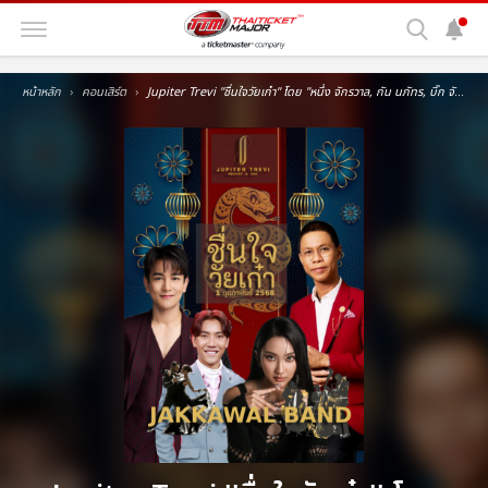
หน้าหลัก
คอนเสิร์ต
Jupiter Trevi ''ชื่นใจวัยเก๋า'' โดย ''หนึ่ง จักรวาล, กัน นภัทร, บิ๊ก จักริน และ แพรว รัตนาพร จากเวที เดอะโกลเด้นซอง''