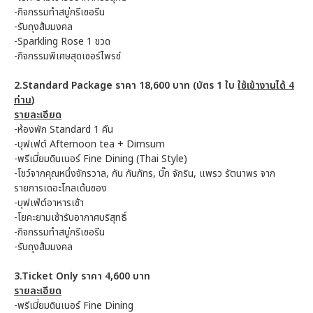
-กิจกรรมทำสบู่กรีเซอรีน
-รับถุงส้มมงคล
-Sparkling Rose 1 ขวด
-กิจกรรมพิเศษสุดเซอร์ไพรซ์
2.Standard Package ราคา 18,600 บาท (บัตร 1 ใบ
ใช้เข้างานได้ 4
ท่าน
)
รายละเอียด
-ห้องพัก Standard 1 คืน
-บุฟเฟต์ Afternoon tea + Dimsum
-พรีเมี่ยมดินเนอร์ Fine Dining (Thai Style)
-โชว์จากคุณหนึ่งจักรวาล, กัน กันภัทร, บิ๊ก จักริน, แพรว รัตนาพร จาก
รายการเดอะโกลเด้นซอง
-บุฟเฟ่ต์อาหารเช้า
-โยคะยามเช้ารับอากาศบริสุทธิ์
-กิจกรรมทำสบู่กรีเซอรีน
-รับถุงส้มมงคล
3.Ticket Only ราคา 4,600 บาท
รายละเอียด
-พรีเมี่ยมดินเนอร์ Fine Dining