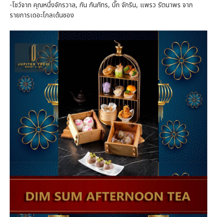
-โชว์จาก คุณหนึ่งจักรวาล, กัน กันภัทร, บิ๊ก จักริน, แพรว รัตนาพร จาก
รายการเดอะโกลเด้นซอง