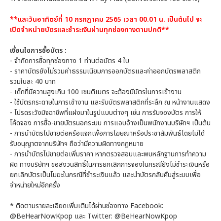
**และวันอาทิตย์ที่ 10 กรกฎาคม 2565 เวลา 00.01 น. เป็นต้นไป จะ
เปิดจำหน่ายบัตรและชำระเงินผ่านทุกช่องทางตามปกติ**
เงื่อนไขการซื้อบัตร :
- จำกัดการซื้อทุกช่องทาง 1 ท่านต่อบัตร 4 ใบ
- ราคาบัตรยังไม่รวมค่าธรรมเนียมการออกบัตรและค่าออกบัตรพลาสติก
รวมใบละ 40 บาท
- เด็กที่มีความสูงเกิน 100 เซนติเมตร จะต้องมีบัตรในการเข้างาน
- ใช้บัตรกระดาษในการเข้างาน และรับบัตรพลาสติกที่ระลึก ณ หน้างานแสดง
- โปรดระวังมิจฉาชีพที่แฝงมาในรูปแบบต่างๆ เช่น การรับจองบัตร การให้
โค้ดจอง การซื้อ-ขายบัตรนอกระบบ การแอบอ้างเป็นพนักงานบริษัทฯ เป็นต้น
- การนำบัตรไปขายต่อหรือแจกเพื่อการโฆษณาหรือประชาสัมพันธ์โดยไม่ได้
รับอนุญาตจากบริษัทฯ ถือว่ามีความผิดทางกฏหมาย
- การนำบัตรไปขายต่อเพิ่มราคา หากตรวจสอบและพบหลักฐานการทำความ
ผิด ทางบริษัทฯ ขอสงวนสิทธิ์ในการยกเลิกการจองในกรณียังไม่ชำระเงินหรือ
ยกเลิกบัตรเป็นโมฆะในกรณีที่ชำระเงินแล้ว และนำบัตรกลับคืนสู่ระบบเพื่อ
จำหน่ายใหม่อีกครั้ง
* ติดตามรายละเอียดเพิ่มเติมได้ผ่านช่องทาง Facebook:
@BeHearNowKpop และ Twitter: @BeHearNowKpop