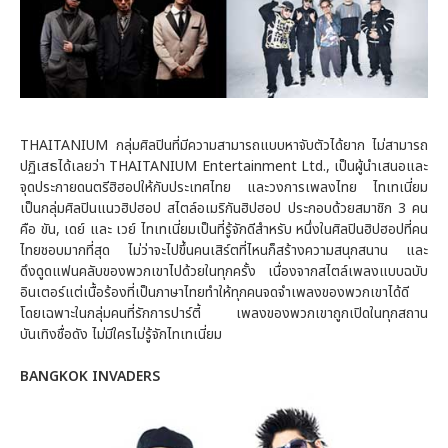
THAITANIUM กลุ่มศิลปินที่มีความสามารถแบบหาจับตัวได้ยาก ไม่สามารถ
ปฏิเสธได้เลยว่า THAITANIUM Entertainment Ltd., เป็นผู้นำเสนอและ
จุดประกายดนตรีฮิฮอปให้กับประเทศไทย และวงการเพลงไทย ไทเทเนี่ยม
เป็นกลุ่มศิลปินแนวฮิปฮอป สไตล์อเมริกันฮิปฮอป ประกอบด้วยสมาชิก 3 คน
คือ ขัน, เดย์ และ เวย์ ไทเทเนี่ยมเป็นที่รู้จักดีสำหรับ หนึ่งในศิลปินฮิปฮอปที่คน
ไทยชอบมากที่สุด ไม่ว่าจะไปขึ้นคนเสิร์ตที่ไหนก็สร้างความสนุกสนาน และ
ดึงดูดแฟนคลับของพวกเขาไปด้วยในทุกครั้ง เนื่องจากสไตล์เพลงแบบฉบับ
อินเตอร์แต่เนื้อร้องที่เป็นภาษาไทยทำให้ทุกคนจดจำเพลงของพวกเขาได้ดี
โดยเฉพาะในกลุ่มคนที่รักการปาร์ตี้ เพลงของพวกเขาถูกเปิดในทุกสถาน
บันเทิงชื่อดัง ไม่มีใครไม่รู้จักไทเทเนี่ยม
BANGKOK INVADERS