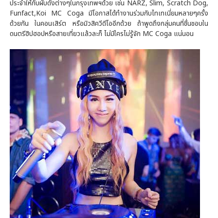
ประจำให้กับผับดังต่างๆในกรุงเทพฯด้วย เช่น NARZ, Slim, Scratch Dog,
Funfact,Koi MC Coga มีโอกาสได้ทำงานร่วมกับไทเทเนี่ยมหลายๆครั้ง
ด้วยกัน ในคอนเสิร์ต หรือมิวสิควีดีโออีกด้วย ถ้าพูดถึงกลุ่มคนที่ชื่นชอบใน
ดนตรีฮิปฮอปหรือสายเที่ยวแล้วละก็ ไม่มีใครไม่รู้จัก MC Coga แน่นอน