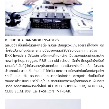
DJ BUDDHA BANGKOK INVADERS
ดีเจบุดด้า เป็นหนึ่งในดีเจผู้ก่อตั้ง ทีมดีเจ Bangkok Invaders ที่โด่งดัง อีก
ทั้งยังเป็นคนที่จุดประกายความนิยมของดนตรีฮิปฮอปในประเทศไทยด้วย
BKK Invaders มีสไตล์การเปิดแผ่นที่แตกต่าง เปิดเพลงผสมผสานระหว่าง
new hip-hop, reggae, R&B และ old school อีกทั้ง ดีเจบุดด้ายังเป็นดี
เจคนดังที่เป็นที่รู้จักในหลายๆประเทศด้วย เขาเดินทางไปเปิดแผ่น ในหลาย
ประเทศเช่น มาเลเซีย สิงคโปร์ ไต้หวัน แคนาดา แม้กระทั้งในเมืองดังๆอย่าง
ซิดนีย์ เมลเบิร์น ลอนดอน และนิวยอร์คอีกด้วย ดีเจบุดด้า จึงเป็นเป็นที่
ต้องการสำหรับงานปาร์ตี้ใหญ่ๆและสถานบันเทิงต่างๆโดยตลอดมา ผับที่ดีเจ
บุดด้า จัดการแสดงมีดังต่อไปนี้ เช่น BED SUPPERCLUB, ROUTE66,
CLUB SLIM, 808, และ FASHION TV F-BAR.