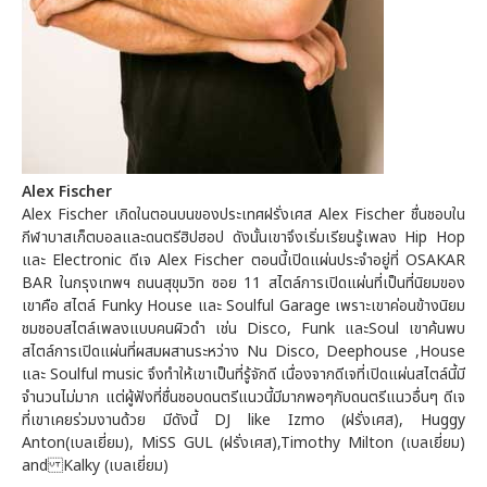
Alex Fischer
Alex Fischer เกิดในตอนบนของประเทศฝรั่งเศส Alex Fischer ชื่นชอบใน
กีฬาบาสเก็ตบอลและดนตรีฮิปฮอป ดังนั้นเขาจึงเริ่มเรียนรู้เพลง Hip Hop
และ Electronic ดีเจ Alex Fischer ตอนนี้เปิดแผ่นประจำอยู่ที่ OSAKAR
BAR ในกรุงเทพฯ ถนนสุขุมวิท ซอย 11 สไตล์การเปิดแผ่นที่เป็นที่นิยมของ
เขาคือ สไตล์ Funky House และ Soulful Garage เพราะเขาค่อนข้างนิยม
ชมชอบสไตล์เพลงแบบคนผิวดำ เช่น Disco, Funk และSoul เขาค้นพบ
สไตล์การเปิดแผ่นที่ผสมผสานระหว่าง Nu Disco, Deephouse ,House
และ Soulful music จึงทำให้เขาเป็นที่รู้จักดี เนื่องจากดีเจที่เปิดแผ่นสไตล์นี้มี
จำนวนไม่มาก แต่ผู้ฟังที่ชื่นชอบดนตรีแนวนี้มีมากพอๆกับดนตรีแนวอื่นๆ ดีเจ
ที่เขาเคยร่วมงานด้วย มีดังนี้ DJ like Izmo (ฝรั่งเศส), Huggy
Anton(เบลเยี่ยม), MiSS GUL (ฝรั่งเศส),Timothy Milton (เบลเยี่ยม)
and Kalky (เบลเยี่ยม)