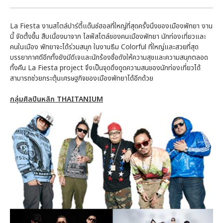
La Fiesta งานสไตล์ปาร์ตี้แด๊นซ์ฮอลที่ใหญ่ที่สุดครั้งนึงของเมืองพัทยา งาน
นี้ จัดตั้งขึ้น สืบเนื่องมาจาก ไลฟ์สไตล์ของคนเมืองพัทยา นักท่องเที่ยวและ
คนในเมือง พัทยาจะได้ร่วมสนุก ในงานธีม Colorful ที่ใหญ่และสวยที่สุด
บรรยากาศดีอีกทั้งยังมีดีเจและนักร้องชื่อดังให้ความสุขและความสนุกตลอด
ทั้งคืน La Fiesta project จึงเป็นจุดดึงดูดความสนของนักท่องเที่ยวได้
สามารถช่วยกระตุ้นเศรษฐกิจของเมืองพัทยาได้อีกด้วย
กลุ่มศิลปินหลัก THAITANIUM