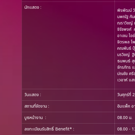
นักแสดง
:
พิรพัฒน์ ว
นพณัฐ กันทะ
ณราวิชญ์ เล
จิรัชพงศ์ 
อาเชน ไอย์
จิตรพล โพธิ
คณพันธ์ ปุ
นรวิชญ์ ฐิ
ธนพนธ์ สุข
จักรภัทร แก
ปณชัย ศรีอา
เวอาห์ แสง
วันแสดง
:
วันศุกร์ที
สถานที่จัดงาน
:
อิมแพ็ค อา
บูธหน้างาน
:
08.00 น.
ลงทะเบียนรับสิทธิ์ Benefit* :
08.00 - 1