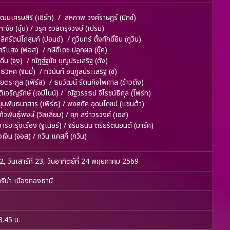
ัฒนเศรษสิริ (เอิร์ท) / สหภาพ วงศ์ราษฎร์ (มิกซ์)
ชัย (บุ๋น) / วรุศ ชวลิตรุจิวงษ์ (เปรม)
ิศรัตน์โกสุมภ์ (ปอนด์) / ภูวินทร์ ตั้งศักดิ์ยืน (ภูวิน)
ศรีแสง (ฟอส) / กษิดิ์เดช ปลูกผล (บุ๊ค)
ดึน (จุง) / ณัฎฐ์ฐชัย บุญประเสริฐ (ดัง)
วิหค (จิมมี่) / ทวินันท์ อนุกูลประเสริฐ (ซี)
้ยตระกูล (เฟิร์ส) / ธนวัฒน์ รัตนกิจไพศาล (ข้าวตัง)
ติเจริญรักษ์ (เจมีไนน์) / ณัฐวรรธน์ จิโรชน์ธิกุล (โฟร์ท)
ุมพันธนาสาร (เพิร์ธ) / พงศภัค อุดมโภชน์ (แซนต้า)
้วพันธุ์พงษ์ (วิลเลี่ยม) / ศุภ สง่าวรวงศ์ (เอส)
ริยะรุ่งเรือง (จูเนียร์) / จิรันธนิน ตรัยรัตนยนต์ (มาร์ค)
เงิน (จอส) / กวิน แคสกี้ (กวิน)
่ 22, วันเสาร์ที่ 23, วันอาทิตย์ที่ 24 พฤษภาคม 2569
รีน่า เมืองทองธานี
3.45 น.