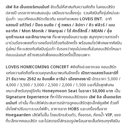
เลิฟ อิส เอ็นเตอร์เทนเม้นท์
จัดเต็มให้สาสมกับความคิดถึง ในคอนเสิร์ต
ปลายปี บรรยากาศแสนอบอุ่น เสมือนงานเลี้ยงรุ่น รวมศิลปินทั้งรุ่นใหม่และ
รุ่นเก๋า บนเวทีคอนเสิร์ตเดียวกัน ของค่ายเพลง
LOVEiS ENT.
อาทิ
แสตมป์ อภิวัชร์
/
ป๊อด ธนชัย
/ ตู่ ภพธร / ลิปตา / คิว ฟลัวร์ /
เบน
ชลาทิศ
/ Mon Monik / Wanyai / โต๋ ศักดิ์สิทธิ์ / MEAN /
อุ๋ย
บุดด้าเบลส และอีกมากมาย
ที่จะพาคุณย้อนความสุข สนุกทุกความทรงจำ
มาร่วมร้องเพลงที่เราเคยร้องไปด้วยกันอีกครั้ง พร้อมชมโชว์พิเศษจากศิลปิน
รุ่นใหม่ ที่จะแสดงกับศิลปินรุ่นเก๋า รับรองว่าคุณไม่เคยเห็นในคอนเสิร์ตไหนมา
ก่อนแน่นอน!! สร้างสรรค์เพื่อคอนเสิร์ตครั้งนี้โดยเฉพาะ
LOVEiS HOMECOMING CONCERT
#คิดถึงอ่ะอยากเจอ คอนเสิร์ต
แห่งความคิดถึงที่จะชวนคุณกลับมาพบกันอีกครั้ง
เปิดการแสดงวันเสาร์ที่
21
ธันวาคม
2562
ณ อิมแพ็ค อารีน่า เมืองทองธานี
บัตรราคา 5,000 /
4,000 / 3,500 / 3,000 / 2,500 / 2,000 / 1,500 และที่นั่งสุดพิเศษ
เหมาะสำหรับทุกคู่รักกับ
Honeymoon Seat ในราคา 50,000 บาท
เป็น
Signature Experience
ที่หาได้จากคอนเสิร์ตของ
เลิฟ อิส เอ็นเตอร์เท
นเม้นท์
เท่านั้น ที่จะเสิร์ฟประสบการณ์การดูคอนเสิร์ตสุดเอ็กซ์คูลซีฟ ด้วยที่
นั่งโซฟาปรับเบาะระบบไฟฟ้า, อาหารจาก
HOBS
และเครื่องดื่มจาก
Hoegaarden
เสิร์ฟไม่อั้น โดยบริกรส่วนตัว, ที่จอดรถ, ห้องน้ำ
VIP
, ของ
ที่ระลึกจากคอนเสิร์ต และโปสเตอร์ใส่กรอบรูปพร้อมลายเซ็นต์ครบทุกศิลปิน