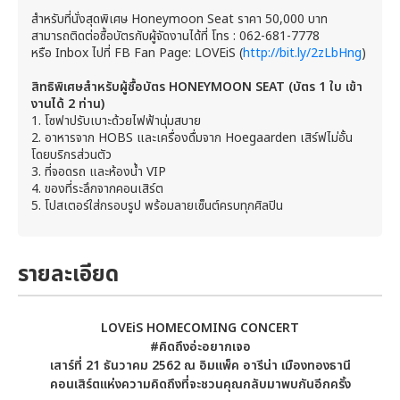
สำหรับที่นั่งสุดพิเศษ Honeymoon Seat ราคา 50,000 บาท
สามารถติดต่อซื้อบัตรกับผู้จัดงานได้ที่ โทร : 062-681-7778
หรือ Inbox ไปที่ FB Fan Page: LOVEiS (
http://bit.ly/2zLbHng
)
สิทธิพิเศษสำหรับผู้ซื้อบัตร
HONEYMOON SEAT (บัตร 1 ใบ เข้า
งานได้ 2 ท่าน)
1. โซฟาปรับเบาะด้วยไฟฟ้านุ่มสบาย
2. อาหารจาก HOBS และเครื่องดื่มจาก Hoegaarden เสิร์ฟไม่อั้น
โดยบริกรส่วนตัว
3. ที่จอดรถ และห้องน้ำ VIP
4. ของที่ระลึกจากคอนเสิร์ต
5. โปสเตอร์ใส่กรอบรูป พร้อมลายเซ็นต์ครบทุกศิลปิน
รายละเอียด
LOVEiS HOMECOMING CONCERT
#คิดถึงอ่ะอยากเจอ
เสาร์ที่
21
ธันวาคม
2562
ณ อิมแพ็ค อารีน่า เมืองทองธานี
คอนเสิร์ตแห่งความคิดถึงที่จะชวนคุณกลับมาพบกันอีกครั้ง