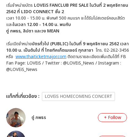
เริ่มจำหน่ายบัตร
LOVEiS FANCLUB PRE SALE
ในวันที่
2
พฤศจิกายน
2562 ที่
LIDO CONNECT
ชั้น
2
เวลา 10.00 - 15.00 น. พิเศษ!! 500 คนแรก จะได้รับโปสเตอร์คอนเสิร์ต
และ
ในเวลา
12.00 - 14.00
น
.
พบกับ
ตู่ ภพธร, ลิปตา และวง
MEAN
เริ่มเปิดจำหน่าย
บัตรทั่วไป (
PUBLIC)
ในวันที่
9
พฤศจิกายน
2562 เวลา
10.00 น. เป็นต้นไป ที่ ไทยทิคเก็ตเมเจอร์ ทุกสาขา
โทร. 02-262-3456
หรือ
www.thaiticketmajor.com
ติดตามรายละเอียดเพิ่มเติมได้ที่ FB
Fan Page: LOVEiS / Twitter : @LOVEiS_News / Instagram :
@LOVEiS_News
เเท็กที่เกี่ยวข้อง :
LOVEiS HOMECOMING CONCERT
ตู่ ภพธร
+ Follow