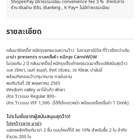
ShopeePay มีค่าธรรมเนียม convenience fee 3 % สำหรับการ
ชำระเงินผ่าน BBL iBanking , K Pay+ ไม่มีค่าธรรมเนียม
รายละเอียด
กลับมาอีกครั้ง! หนีกรุงยกขบวนความว้าว ในงานคาร์นิวัล ที่ว้าวยิ่งกว่าเดิม
มาม่า presents กาลครั้งห้า หนีกรุง CarniWOW
ไม่เจอกัน 2 ปี กลับมาครั้งนี้ หนีกรุงตั้งเค้ายกขบวนมาตั้งแต่ศิลปินสุดว้าว
เบล วริศรา, นนท์ ธนนท์, อิงค์ วรันธร, วง Klear, ปาล์มมี่
พร้อมกิจกรรมว้าวๆมากมาย ภายในงาน
พบกันวันที่ 28 พฤษภาคม 2565
Wisdom valley เขาไม้แก้ว พัทยา
บัตร ว้าวแบบ Regular 800-
บัตร ว้าวแบบ VIP 1,500- (ได้ที่นั่งแถวหน้า พร้อมเครื่องดื่มซ่า 1 Drink)
โปรโมชั่นจากผู้สนับสนุนสุดว้าว!
โปรฯว้าวจาก มาม่า
แสดงผลิตภัณฑ์มาม่า 2 ชิ้น แบบไหนก็ได้ ลด 10% สำหรับซื้อ 2 ใบ จำกัด
จำนวน 200 ใบ