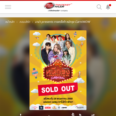
หน้าหลัก
คอนเสิร์ต
มาม่า presents กาลครั้งห้า หนีกรุง CarniWOW