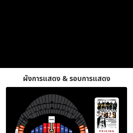
ผังการแสดง & รอบการแสดง