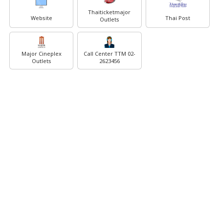
Thaiticketmajor
Website
Thai Post
Outlets
Major Cineplex
Call Center TTM 02-
Outlets
2623456