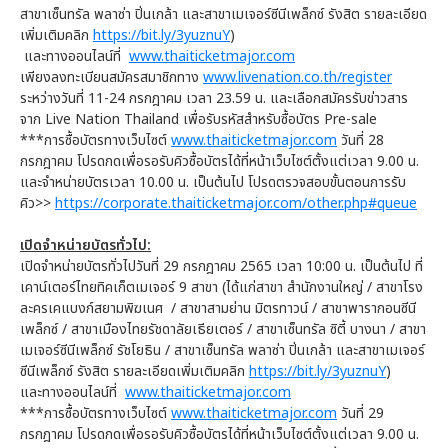
สาขาเซ็นทรัล พลาซ่า ปิ่นเกล้า และสาขาเมเจอร์ซีนีเพล็กซ์ รังสิต รายละเอียด
เพิ่มเติมคลิก
https://bit.ly/3yuznuY
)
และทางออนไลน์ที่
www.thaiticketmajor.com
เพียงลงทะเบียนสมัครสมาชิกทาง
www.livenation.co.th/register
ระหว่างวันที่ 11-24 กรกฎาคม เวลา 23.59 น. และเลือกสมัครรับข่าวสาร
จาก Live Nation Thailand เพื่อรับรหัสสำหรับซื้อบัตร Pre-sale
***การซื้อบัตรทางเว็บไซต์
www.thaiticketmajor.com
วันที่ 28
กรกฎาคม โปรดกดเพื่อรอรับคิวซื้อบัตรได้ที่หน้าเว็บไซต์ตั้งแต่เวลา 9.00 น.
และจำหน่ายบัตรเวลา 10.00 น. เป็นต้นไป โปรดตรวจสอบขั้นตอนการรับ
คิว>>
https://corporate.thaiticketmajor.com/other.php#queue
เปิดจำหน่ายบัตรทั่วไป:
เปิดจำหน่ายบัตรทั่วไปวันที่ 29 กรกฎาคม 2565 เวลา 10:00 น. เป็นต้นไป ที่
เคาน์เตอร์ไทยทิคเก็ตเมเจอร์ 9 สาขา (ได้แก่สาขา สำนักงานใหญ่ / สาขาโรง
ละครเคแบงก์สยามพิฆเนศ / สาขาสามย่าน มิตรทาวน์ / สาขาพารากอนซีนี
เพล็กซ์ / สาขาเมืองไทยรัชดาลัยเธียเตอร์ / สาขาเซ็นทรัล ซิตี้ บางนา / สาขา
เมเจอร์ซีนีเพล็กซ์ รัชโยธิน / สาขาเซ็นทรัล พลาซ่า ปิ่นเกล้า และสาขาเมเจอร์
ซีนีเพล็กซ์ รังสิต รายละเอียดเพิ่มเติมคลิก
https://bit.ly/3yuznuY
)
และทางออนไลน์ที่
www.thaiticketmajor.com
***การซื้อบัตรทางเว็บไซต์
www.thaiticketmajor.com
วันที่ 29
กรกฎาคม โปรดกดเพื่อรอรับคิวซื้อบัตรได้ที่หน้าเว็บไซต์ตั้งแต่เวลา 9.00 น.