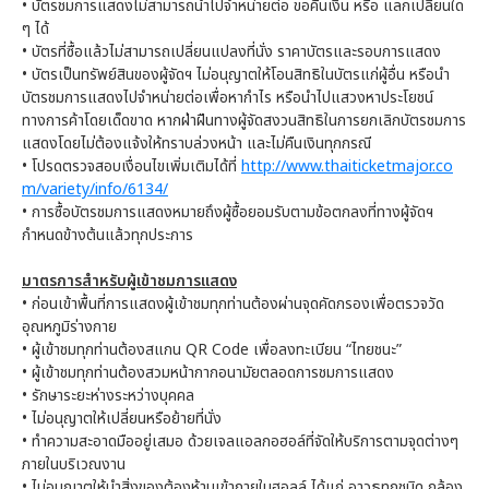
• บัตรชมการแสดงไม่สามารถนำไปจำหน่ายต่อ ขอคืนเงิน หรือ แลกเปลี่ยนใด
ๆ ได้
• บัตรที่ซื้อแล้วไม่สามารถเปลี่ยนแปลงที่นั่ง ราคาบัตรและรอบการแสดง
• บัตรเป็นทรัพย์สินของผู้จัดฯ ไม่อนุญาตให้โอนสิทธิในบัตรแก่ผู้อื่น หรือนำ
บัตรชมการแสดงไปจำหน่ายต่อเพื่อหากำไร หรือนำไปแสวงหาประโยชน์
ทางการค้าโดยเด็ดขาด หากฝ่าฝืนทางผู้จัดสงวนสิทธิในการยกเลิกบัตรชมการ
แสดงโดยไม่ต้องแจ้งให้ทราบล่วงหน้า และไม่คืนเงินทุกกรณี
• โปรดตรวจสอบเงื่อนไขเพิ่มเติมได้ที่
http://www.thaiticketmajor.co
m/variety/info/6134/
• การซื้อบัตรชมการแสดงหมายถึงผู้ซื้อยอมรับตามข้อตกลงที่ทางผู้จัดฯ
กำหนดข้างต้นแล้วทุกประการ
มาตรการสําหรับผู้เข้าชมการแสดง
• ก่อนเข้าพื้นที่การแสดงผู้เข้าชมทุกท่านต้องผ่านจุดคัดกรองเพื่อตรวจวัด
อุณหภูมิร่างกาย
• ผู้เข้าชมทุกท่านต้องสแกน QR Code เพื่อลงทะเบียน “ไทยชนะ”
• ผู้เข้าชมทุกท่านต้องสวมหน้ากากอนามัยตลอดการชมการแสดง
• รักษาระยะห่างระหว่างบุคคล
• ไม่อนุญาตให้เปลี่ยนหรือย้ายที่นั่ง
• ทำความสะอาดมืออยู่เสมอ ด้วยเจลแอลกอฮอล์ที่จัดให้บริการตามจุดต่างๆ
ภายในบริเวณงาน
• ไม่อนุญาตให้นำสิ่งของต้องห้ามเข้าภายในฮอลล์ ได้แก่ อาวุธทุกชนิด กล้อง