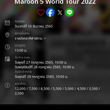
Maroon 5 World Tour 2022
วันแสดง
วันเสาร์ที่ 10 ธันวาคม 2565
สถานที่แสดง
ราชมังคลากีฬาสถาน
ประตูเปิด
13.00 น.
วัน Pre Sale
วันพุธที่ 27 กรกฎาคม 2565, 10:00 น.
วันพฤหัสบดีที่ 28 กรกฎาคม 2565, 10:00 น.
วันเปิดจำหน่าย
วันศุกร์ที่ 29 กรกฎาคม 2565, 10:00 น.
ราคาบัตร
12,000 / 7,500 / 6,500 / 5,500 / 5,000 / 4,500 / 3,500 /
2,500