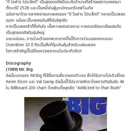
“ดิ โอฬาร โปรเจ็คต์” เป็นสุดยอดศิลปินระดับตำนานที่สร้างผลงานเพลงมา
ตั้งแต่ปี 2528 และเป็นหนึ่งในผู้บุกเบิกดนตรีเฮฟวี่เมทัล
ฉบับภาษาไทย หลากหลายบทเพลงของ “ดิ โอฬาร โปรเจ็คต์” กลายเป็นเพลง
อมตะ แม้นจะเป็นเพลงมันส์ก็มันส์สุดขีด
หากเป็นเพลงช้าก็ซึ้งกินใจ เนื้อหาเพลงสวยงาม ภาคดนตรียอดเยี่ยมสมกับ
เป็นสุดยอดศิลปินรุ่นใหญ่
และแน่นอน...การร่วมตัวของพวกเขาครั้งนี้กับการร่วมฉลองครบรอบ
Overdrive 25 ปี ถือเป็นสิ่งที่คุ้มเกินคุ้มสำหรับแฟนเพลง
โอกาสสำคัญนี้ไม่มีใครควรพลาดแม้แต่นาทีเดียว!
Discography
(1989) Mr. Big
อัลบั้มแรกของ Mr.Big ที่ใช้ชื่อตามชื่อวงของตัวเอง ซึ่งได้รับการโปรดิวส์โดย
Kevin Elson และ Val Garay อัลบั้มนี้ได้ประกาศศักดาโดยการติดอันดับ 46
ใน Billboard 200 chart ด้วยซิงเกิ้ลสุดฮิต "Addicted to that Rush"