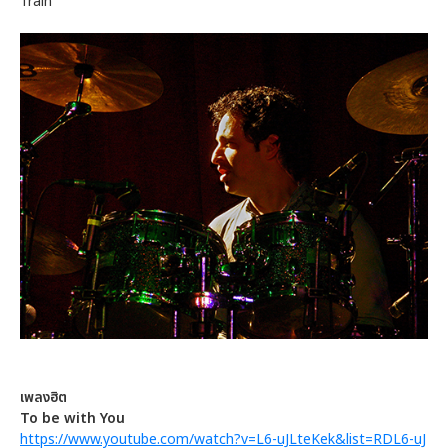
Train
เพลงฮิต
To be with You
https://www.youtube.com/watch?v=L6-uJLteKek&list=RDL6-uJ