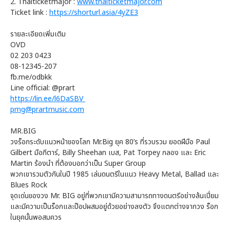
2. Thaiticketmajor :
www.thaiticketmajor.com
Ticket link :
https://shorturl.asia/4yZE3
รายละเอียดเพิ่มเติม
OVD
02 203 0423
08-12345-207
fb.me/odbkk
Line official: @prart
https://lin.ee/l6DaSBV
pmg@prartmusic.com
MR.BIG
วงร็อกระดับแนวหน้าของโลก Mr.Big ยุค 80’s ที่รวบรวม ยอดฝีมือ Paul
Gilbert มือกีตาร์, Billy Sheehan เบส, Pat Torpey กลอง และ Eric
Martin ร้องนำ ที่ต้องบอกว่าเป็น Super Group
พวกเขารวมตัวกันในปี 1985 เล่นดนตรีในแนว Heavy Metal, Ballad และ
Blues Rock
จุดเด่นของวง Mr. BIG อยู่ที่พวกเขามีความสามารถทางดนตรีอย่างล้นเปี่ยม
และมีความเป็นร็อกและป๊อปผสมอยู่ด้วยอย่างลงตัว จึงแตกต่างจากวง ร็อก
ในยุคนั้นพอสมควร