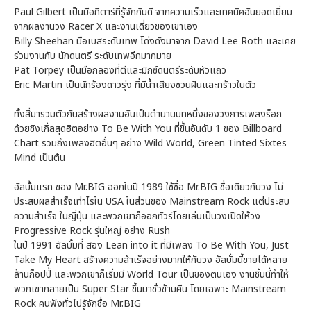
Paul Gilbert เป็นมือกีตาร์ที่รู้จักกันดี จากความเร็วและเทคนิคอันยอดเยี่ยม
จากผลงานวง Racer X และงานเดี่ยวของเขาเอง
Billy Sheehan มือเบสระดับเทพ โด่งดังมาจาก David Lee Roth และเคย
ร่วมงานกับ นักดนตรี ระดับเทพอีกมากมาย
Pat Torpey เป็นมือกลองที่ตีและมิกซ์ดนตรีระดับหัวแถว
Eric Martin เป็นนักร้องดาวรุ่ง ที่มีน้ำเสียงชวนฝันและกร้าวในตัว
ทั้งสี่มารวมตัวกันสร้างผลงานอันเป็นตำนานบทหนึ่งของวงการเพลงร็อก
ด้วยซิงเกิ้ลสุดฮิตอย่าง To Be With You ที่ขึ้นอันดับ 1 ของ Billboard
Chart รวมถึงเพลงฮิตอื่นๆ อย่าง Wild World, Green Tinted Sixtes
Mind เป็นต้น
อัลบั้มแรก ของ Mr.BIG ออกในปี 1989 ใช้ชื่อ Mr.BIG ชื่อเดียวกับวง ไม่
ประสบผลสำเร็จเท่าไรใน USA ในส่วนของ Mainstream Rock แต่ประสบ
ความสำเร็จ ในญี่ปุ่น และพวกเขาก็ออกทัวร์โดยเล่นเป็นวงเปิดให้วง
Progressive Rock รุ่นใหญ่ อย่าง Rush
ในปี 1991 อัลบั้มที่ สอง Lean into it ที่มีเพลง To Be With You, Just
Take My Heart สร้างความสำเร็จอย่างมากให้กับวง อัลบั้มนี้ขายได้หลาย
ล้านก็อปปี้ และพวกเขาก็เริ่มมี World Tour เป็นของตนเอง งานชิ้นนี้ทำให้
พวกเขากลายเป็น Super Star ขึ้นมาชั่วข้ามคืน โดยเฉพาะ Mainstream
Rock คนฟังทั่วไปรู้จักชื่อ Mr.BIG