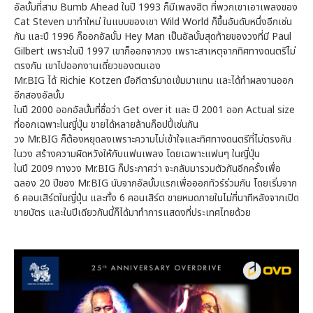
อัลบั้มที่สาม Bumb Ahead ในปี 1993 ก็มีเพลงฮิต ที่พวกเขาเอาเพลงของ
Cat Steven มาทำใหม่ ในแบบของเขา Wild World ก็ขึ้นอันดับหนึ่งอีกเช่น
กัน และปี 1996 ก็ออกอัลบั้ม Hey Man เป็นอัลบั้มสุดท้ายของวงที่มี Paul
Gilbert เพราะในปี 1997 เขาก็ออกจากวง เพราะสาเหตุจากทิศทางดนตรีไม่
ตรงกัน เขาไปออกงานเดี่ยวของตนเอง
Mr.BIG ได้ Richie Kotzen มือกีตาร์มาดเข้มมาแทน และได้ทำผลงานออก
อีกสองอัลบั้ม
ในปี 2000 ออกอัลบั้มที่ชื่อว่า Get over it และ ปี 2001 ออก Actual size
ที่ออกเฉพาะในญี่ปุ่น ขายได้หลายล้านก็อปปี้เช่นกัน
วง Mr.BIG ก็ต้องหยุดลงเพราะความไม่เข้าใจและทิศทางดนตรีที่ไม่ตรงกัน
ในวง สร้างความผิดหวังให้กับแฟนเพลง โดยเฉพาะแฟนๆ ในญี่ปุ่น
ในปี 2009 ทางวง Mr.BIG ก็ประกาศว่า จะกลับมารวมตัวกันอีกครั้งเพื่อ
ฉลอง 20 ปีของ Mr.BIG นับจากอัลบั้มแรกเพื่อออกทัวร์ร่วมกัน โดยเริ่มจาก
6 คอนเสิร์ตในญี่ปุ่น และทั้ง 6 คอนเสิร์ต ขายหมดภายในไม่กี่นาทีหลังจากเปิด
ขายบัตร และในปีเดียวกันนี้ก็ได้มาทำการแสดงที่ประเทศไทยด้วย