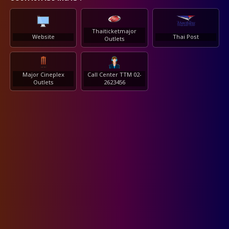
Thaiticketmajor
Website
Thai Post
Outlets
Major Cineplex
Call Center TTM 02-
Outlets
2623456