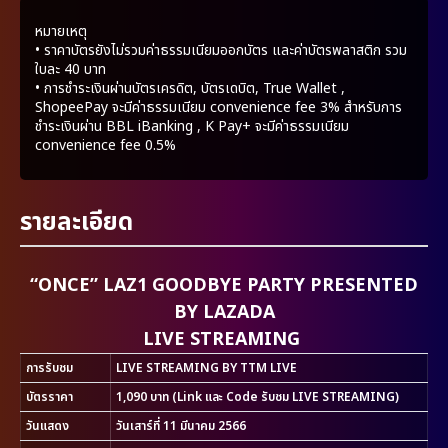
หมายเหตุ
• ราคาบัตรยังไม่รวมค่าธรรมเนียมออกบัตร และค่าบัตรพลาสติก รวม
ใบละ 40 บาท
• การชำระเงินผ่านบัตรเครดิต, บัตรเดบิต, True Wallet ,
ShopeePay จะมีค่าธรรมเนียม convenience fee 3% สำหรับการ
ชำระเงินผ่าน BBL iBanking , K Pay+ จะมีค่าธรรมเนียม
convenience fee 0.5%
รายละเอียด
“ONCE” LAZ1 GOODBYE PARTY PRESENTED
BY LAZADA
LIVE STREAMING
การรับชม
LIVE STREAMING BY TTM LIVE
บัตรราคา
1,090 บาท (Link และ Code รับชม LIVE STREAMING)
วันแสดง
วันเสาร์ที่ 11 มีนาคม 2566