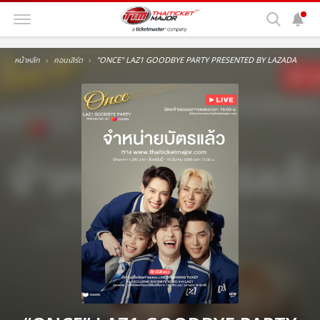
หน้าหลัก
คอนเสิร์ต
"ONCE" LAZ1 GOODBYE PARTY PRESENTED BY LAZADA