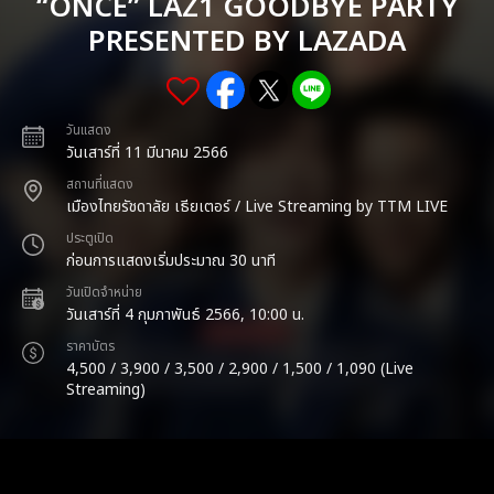
“ONCE” LAZ1 GOODBYE PARTY
PRESENTED BY LAZADA
วันแสดง
วันเสาร์ที่ 11 มีนาคม 2566
สถานที่แสดง
เมืองไทยรัชดาลัย เธียเตอร์ / Live Streaming by TTM LIVE
ประตูเปิด
ก่อนการแสดงเริ่มประมาณ 30 นาที
วันเปิดจำหน่าย
วันเสาร์ที่ 4 กุมภาพันธ์ 2566, 10:00 น.
ราคาบัตร
4,500 / 3,900 / 3,500 / 2,900 / 1,500 / 1,090 (Live
Streaming)