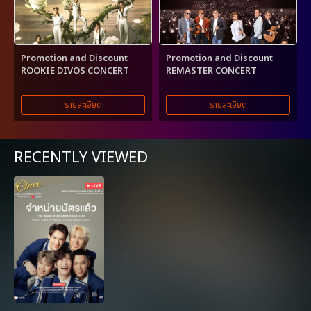
Promotion and Discount
Promotion and Discount
ROOKIE DIVOS CONCERT
REMASTER CONCERT
รายละเอียด
รายละเอียด
RECENTLY VIEWED