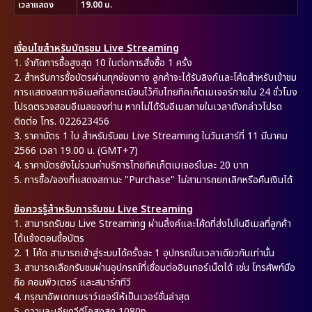
เวลาแสดง
19.00 น.
เงื่อนไขสำหรับบัตรชม Live Streaming
1.
จำกัดการซื้อสูงสุด 10 ใบต่อการสั่งซื้อ 1 ครั้ง
2.
สำหรับการซื้อบัตรผ่านทุกช่องทาง ลูกค้าจะได้รับลิงก์และโค้ดสำหรับเข้าชม
การแสดงสดทางอีเมลที่ลงทะเบียนไว้กับไทยทิคเก็ตเมเจอร์ภายใน 24 ชั่วโมง
โปรดตรวจสอบอีเมลของท่าน หากไม่ได้รับอีเมลภายในเวลาดังกล่าวโปรด
ติดต่อ โทร. 022623456
3.
ราคาบัตร 1 ใบ สำหรับรับชม Live Streaming ในวันเสาร์ที่ 11 มีนาคม
2566 เวลา 19.00 น. (GMT+7)
4.
ราคาบัตรยังไม่รวมค่าบริการไทยทิคเก็ตเมเจอร์ใบละ 20 บาท
5.
การซื้อ/จองที่แสดงสถานะ "Purchase" ไม่สามารถยกเลิกหรือคืนเงินได้
ข้อควรรู้สำหรับการรับชม Live Streaming
1.
สามารถรับชม Live Streaming ผ่านลิ้งค์และโค้ดที่ส่งไปในอีเมลที่ลูกค้า
ได้แจ้งตอนซื้อบัตร
2.
1 โค้ด สามารถเข้าสู่ระบบได้ครั้งละ 1 อุปกรณ์ในเวลาเดียวกันเท่านั้น
3.
สามารถเลือกรับชมผ่านอุปกรณ์ที่เชื่อมต่ออินเทอร์เน็ตได้ เช่น โทรศัพท์มือ
ถือ คอมพิวเตอร์ และสมาร์ททีวี
4.
กรุณาอัพเดทเบราว์เซอร์ให้เป็นเวอร์ชั่นล่าสุด
5.
ความละเอียดวีดีโอสูงสุด 1080p