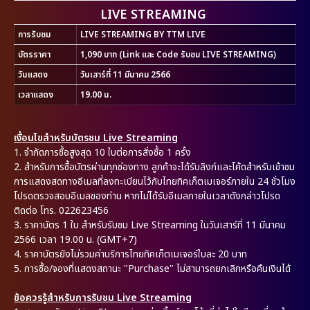
LIVE STREAMING
การรับชม
LIVE STREAMING BY TTM LIVE
บัตรราคา
1,090 บาท (Link และ Code รับชม LIVE STREAMING)
วันแสดง
วันเสาร์ที่ 11 มีนาคม 2566
เวลาแสดง
19.00 น.
เงื่อนไขสำหรับบัตรชม Live Streaming
1.
จำกัดการซื้อสูงสุด 10 ใบต่อการสั่งซื้อ 1 ครั้ง
2.
สำหรับการซื้อบัตรผ่านทุกช่องทาง ลูกค้าจะได้รับลิงก์และโค้ดสำหรับเข้าชม
การแสดงสดทางอีเมลที่ลงทะเบียนไว้กับไทยทิคเก็ตเมเจอร์ภายใน 24 ชั่วโมง
โปรดตรวจสอบอีเมลของท่าน หากไม่ได้รับอีเมลภายในเวลาดังกล่าวโปรด
ติดต่อ โทร. 022623456
3.
ราคาบัตร 1 ใบ สำหรับรับชม Live Streaming ในวันเสาร์ที่ 11 มีนาคม
2566 เวลา 19.00 น. (GMT+7)
4.
ราคาบัตรยังไม่รวมค่าบริการไทยทิคเก็ตเมเจอร์ใบละ 20 บาท
5.
การซื้อ/จองที่แสดงสถานะ "Purchase" ไม่สามารถยกเลิกหรือคืนเงินได้
ข้อควรรู้สำหรับการรับชม Live Streaming