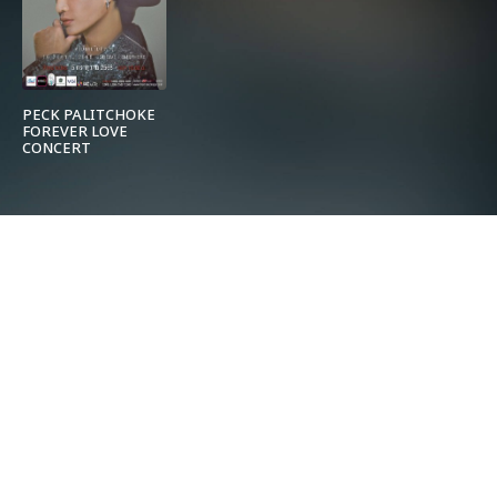
PECK PALITCHOKE
FOREVER LOVE
CONCERT