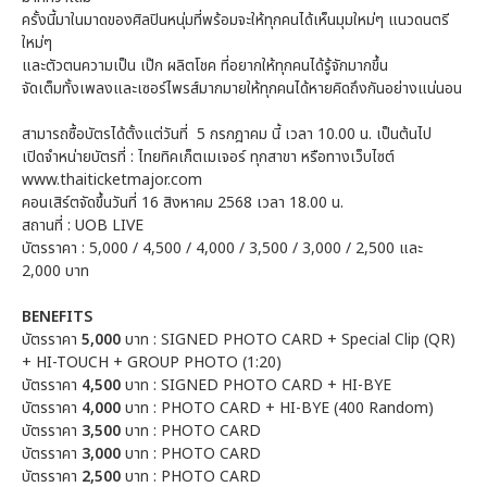
ครั้งนี้มาในมาดของศิลปินหนุ่มที่พร้อมจะให้ทุกคนได้เห็นมุมใหม่ๆ แนวดนตรี
ใหม่ๆ
และตัวตนความเป็น เป๊ก ผลิตโชค ที่อยากให้ทุกคนได้รู้จักมากขึ้น
จัดเต็มทั้งเพลงและเซอร์ไพรส์มากมายให้ทุกคนได้หายคิดถึงกันอย่างแน่นอน
สามารถซื้อบัตรได้ตั้งแต่วันที่ 5 กรกฎาคม นี้ เวลา 10.00 น. เป็นต้นไป
เปิดจำหน่ายบัตรที่ : ไทยทิคเก็ตเมเจอร์ ทุกสาขา หรือทางเว็บไซต์
www.thaiticketmajor.com
คอนเสิร์ตจัดขึ้นวันที่ 16 สิงหาคม 2568 เวลา 18.00 น.
สถานที่ : UOB LIVE
บัตรราคา : 5,000 / 4,500 / 4,000 / 3,500 / 3,000 / 2,500 และ
2,000 บาท
BENEFITS
บัตรราคา
5,000
บาท : SIGNED PHOTO CARD + Special Clip (QR)
+ HI-TOUCH + GROUP PHOTO (1:20)
บัตรราคา
4,500
บาท : SIGNED PHOTO CARD + HI-BYE
บัตรราคา
4,000
บาท : PHOTO CARD + HI-BYE (400 Random)
บัตรราคา
3,500
บาท : PHOTO CARD
บัตรราคา
3,000
บาท : PHOTO CARD
บัตรราคา
2,500
บาท : PHOTO CARD