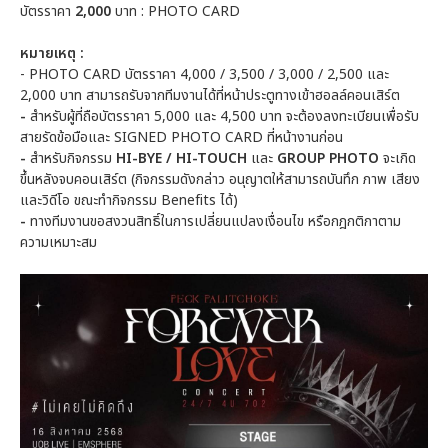
บัตรราคา
2,000
บาท : PHOTO CARD
หมายเหตุ :
- PHOTO CARD บัตรราคา 4,000 / 3,500 / 3,000 / 2,500 และ
2,000 บาท สามารถรับจากทีมงานได้ที่หน้าประตูทางเข้าฮอลล์คอนเสิร์ต
-
สำหรับผู้ที่ถือบัตรราคา 5,000 และ 4,500 บาท จะต้องลงทะเบียนเพื่อรับ
สายรัดข้อมือและ SIGNED PHOTO CARD ที่หน้างานก่อน
-
สำหรับกิจกรรม
HI-BYE / HI-TOUCH
และ
GROUP PHOTO
จะเกิด
ขึ้นหลังจบคอนเสิร์ต (กิจกรรมดังกล่าว อนุญาตให้สามารถบันทึก ภาพ เสียง
และวิดีโอ ขณะทำกิจกรรม Benefits ได้)
-
ทางทีมงานขอสงวนสิทธิ์ในการเปลี่ยนแปลงเงื่อนไข หรือกฎกติกาตาม
ความเหมาะสม