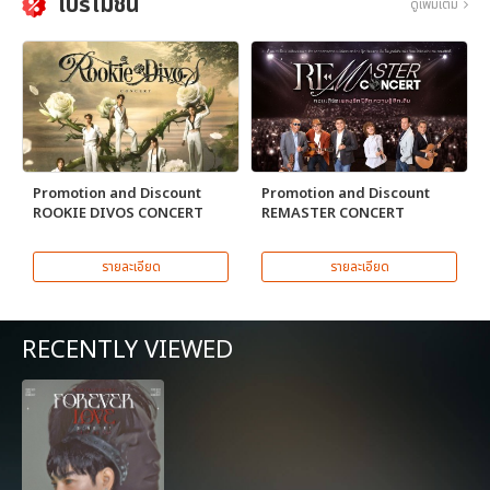
โปรโมชั่น
ดูเพิ่มเติม
Promotion and Discount
Promotion and Discount
ROOKIE DIVOS CONCERT
REMASTER CONCERT
รายละเอียด
รายละเอียด
RECENTLY VIEWED