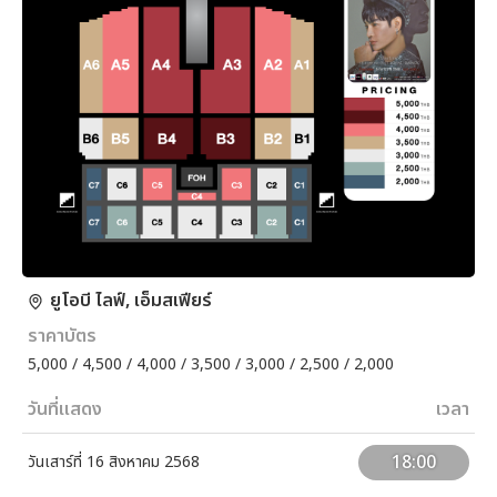
ยูโอบี ไลฟ์, เอ็มสเฟียร์
ราคาบัตร
5,000 / 4,500 / 4,000 / 3,500 / 3,000 / 2,500 / 2,000
วันที่แสดง
เวลา
18:00
วันเสาร์ที่ 16 สิงหาคม 2568