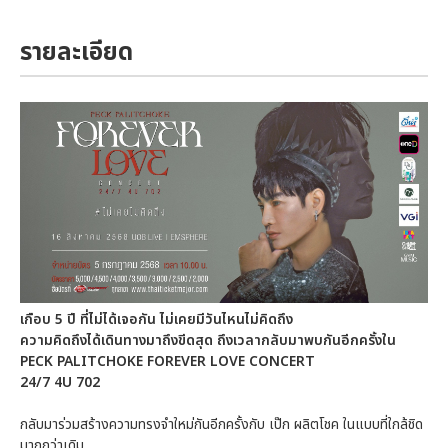
รายละเอียด
เกือบ
5 ปี ที่ไม่ได้เจอกัน ไม่เคยมีวันไหนไม่คิดถึง
ความคิดถึงได้เดินทางมาถึงขีดสุด ถึงเวลากลับมาพบกันอีกครั้งใน
PECK PALITCHOKE FOREVER LOVE CONCERT
24/7 4U 702
กลับมาร่วมสร้างความทรงจำใหม่กันอีกครั้งกับ เป๊ก ผลิตโชค ในแบบที่ใกล้ชิด
มากกว่าเดิม