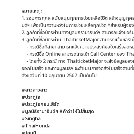
หมายเหตุ :
1. รอบการกุศล สนับสนุนทุกการช่วยเหลือชีวิต สร้างบุญกุศลคร
บดีฯ เพื่อเป็นความหวังในการช่วยเหลือทุกชีวิต *สำหรับผู้จ
2. ลูกค้าที่ซื้อบัตรผ่านทางมูลนิธิรามาธิบดีฯ สามารถแจ้งขอร
3. ลูกค้าที่ซื้อบัตรผ่าน ThaiticketMajor สามารถแจ้งขอรับใ
- กรณีซื้อที่สาขา สามารถแจ้งความประสงค์ขอใบเสร็จลดหย
- กรณีซื้อ Online สามารถโทรเข้า Call Center ของ Tha
- โดยทั้ง 2 กรณี ทาง ThaiticketMajor จะส่งข้อมูลของผู้ต
ออกใบเสร็จ และทางมูลนิธิฯ จะดำเนินการจัดส่งใบเสร็จตามที่อ
ตั้งแต่วันที่ 10 มิถุนายน 2567 เป็นต้นไป
#สาวสาวสาว
#ประตูใจ
#ประตูใจคอนเสิร์ต
#มูลนิธิรามาธิบดีฯ #คำว่าให้ไม่สิ้นสุด
#Singha
#ThaiHonda
#โฮมมี