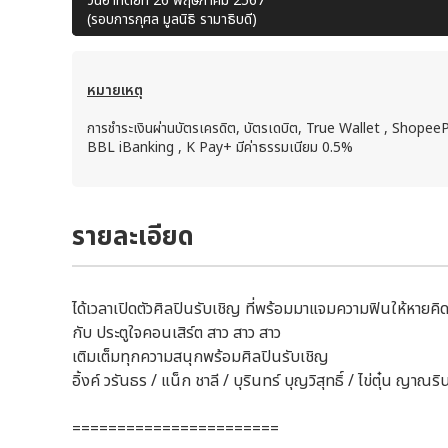
วันอาทิตย์ที่ 26 พฤษภาคม 2567
(รอบการกุศล มูลนิธิ รามาธิบดี)
หมายเหตุ
การชำระเงินผ่านบัตรเครดิต, บัตรเดบิต, True Wallet , Shopee
BBL iBanking , K Pay+ มีค่าธรรมเนียม 0.5%
รายละเอียด
ได้เวลาเปิดตัวศิลปินรับเชิญ ที่พร้อมมาแจมความฟินให้หายคิ
กับ ประตูใจคอนเสิร์ต สาว สาว สาว
เติมเต็มทุกความสนุกพร้อมศิลปินรับเชิญ
อิ้งค์ วรันธร / แน็ก ชาลี / บุรินทร์ บุญวิสุทธิ์ / ไข่ตุ๋น ญาณร
=======================