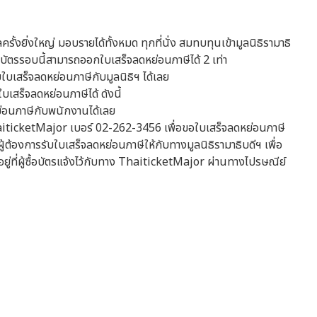
ั้งยิ่งใหญ่ มอบรายได้ทั้งหมด ทุกที่นั่ง สมทบทุนเข้ามูลนิธิรามาธิ
องบัตรรอบนี้สามารถออกใบเสร็จลดหย่อนภาษีได้ 2 เท่า
ับใบเสร็จลดหย่อนภาษีกับมูลนิธิฯ ได้เลย
บเสร็จลดหย่อนภาษีได้ ดังนี้
่อนภาษีกับพนักงานได้เลย
iticketMajor เบอร์ 02-262-3456 เพื่อขอใบเสร็จลดหย่อนภาษี
้องการรับใบเสร็จลดหย่อนภาษีให้กับทางมูลนิธิรามาธิบดีฯ เพื่อ
ยู่ที่ผู้ซื้อบัตรแจ้งไว้กับทาง ThaiticketMajor ผ่านทางไปรษณีย์