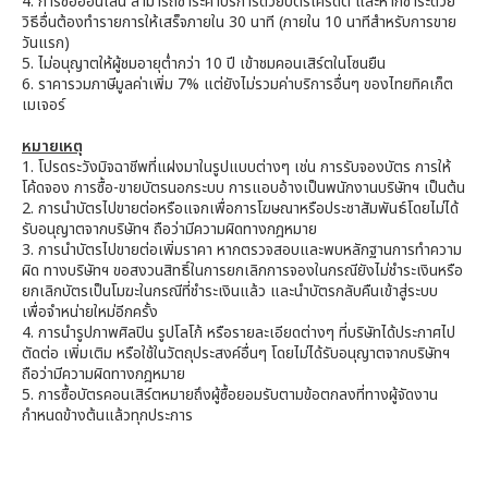
4. การซื้อออนไลน์ สามารถชำระค่าบริการด้วยบัตรเครดิต และหากชำระด้วย
วิธีอื่นต้องทำรายการให้เสร็จภายใน 30 นาที (ภายใน 10 นาทีสำหรับการขาย
วันแรก)
5. ไม่อนุญาตให้ผู้ชมอายุต่ำกว่า 10 ปี เข้าชมคอนเสิร์ตในโซนยืน
6. ราคารวมภาษีมูลค่าเพิ่ม 7% แต่ยังไม่รวมค่าบริการอื่นๆ ของไทยทิคเก็ต
เมเจอร์
หมายเหตุ
1. โปรดระวังมิจฉาชีพที่แฝงมาในรูปแบบต่างๆ เช่น การรับจองบัตร การให้
โค้ดจอง การซื้อ-ขายบัตรนอกระบบ การแอบอ้างเป็นพนักงานบริษัทฯ เป็นต้น
2. การนำบัตรไปขายต่อหรือแจกเพื่อการโฆษณาหรือประชาสัมพันธ์โดยไม่ได้
รับอนุญาตจากบริษัทฯ ถือว่ามีความผิดทางกฎหมาย
3. การนำบัตรไปขายต่อเพิ่มราคา หากตรวจสอบและพบหลักฐานการทำความ
ผิด ทางบริษัทฯ ขอสงวนสิทธิ์ในการยกเลิกการจองในกรณียังไม่ชำระเงินหรือ
ยกเลิกบัตรเป็นโมฆะในกรณีที่ชำระเงินแล้ว และนำบัตรกลับคืนเข้าสู่ระบบ
เพื่อจำหน่ายใหม่อีกครั้ง
4. การนำรูปภาพศิลปิน รูปโลโก้ หรือรายละเอียดต่างๆ ที่บริษัทได้ประกาศไป
ตัดต่อ เพิ่มเติม หรือใช้ในวัตถุประสงค์อื่นๆ โดยไม่ได้รับอนุญาตจากบริษัทฯ
ถือว่ามีความผิดทางกฎหมาย
5. การซื้อบัตรคอนเสิร์ตหมายถึงผู้ซื้อยอมรับตามข้อตกลงที่ทางผู้จัดงาน
กำหนดข้างต้นแล้วทุกประการ