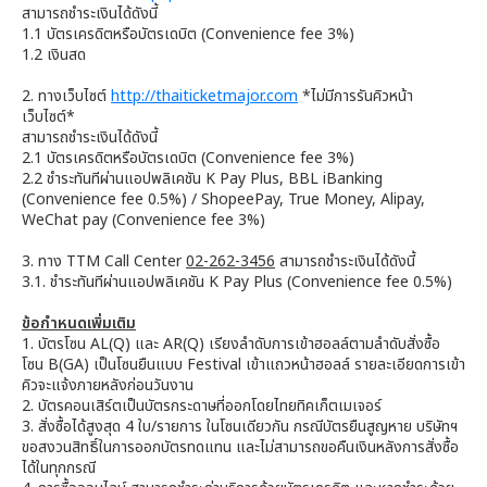
สามารถชำระเงินได้ดังนี้
1.1 บัตรเครดิตหรือบัตรเดบิต (Convenience fee 3%)
1.2 เงินสด
2. ทางเว็บไซต์
http://thaiticketmajor.com
*ไม่มีการรันคิวหน้า
เว็บไซต์*
สามารถชำระเงินได้ดังนี้
2.1 บัตรเครดิตหรือบัตรเดบิต (Convenience fee 3%)
2.2 ชำระทันทีผ่านแอปพลิเคชัน K Pay Plus, BBL iBanking
(Convenience fee 0.5%) / ShopeePay, True Money, Alipay,
WeChat pay (Convenience fee 3%)
3. ทาง TTM Call Center
02-262-3456
สามารถชำระเงินได้ดังนี้
3.1. ชำระทันทีผ่านแอปพลิเคชัน K Pay Plus (Convenience fee 0.5%)
ข้อกำหนดเพิ่มเติม
1. บัตรโซน AL(Q) และ AR(Q) เรียงลำดับการเข้าฮอลล์ตามลำดับสั่งซื้อ
โซน B(GA) เป็นโซนยืนแบบ Festival เข้าแถวหน้าฮอลล์ รายละเอียดการเข้า
คิวจะแจ้งภายหลังก่อนวันงาน
2. บัตรคอนเสิร์ตเป็นบัตรกระดาษที่ออกโดยไทยทิคเก็ตเมเจอร์
3. สั่งซื้อได้สูงสุด 4 ใบ/รายการ ในโซนเดียวกัน กรณีบัตรยืนสูญหาย บริษัทฯ
ขอสงวนสิทธิ์ในการออกบัตรทดแทน และไม่สามารถขอคืนเงินหลังการสั่งซื้อ
ได้ในทุกกรณี