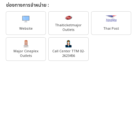
ช่องทางการจำหน่าย :
Thaiticketmajor
Website
Thai Post
Outlets
Major Cineplex
Call Center TTM 02-
Outlets
2623456