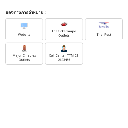
ช่องทางการจำหน่าย :
Thaiticketmajor
Website
Thai Post
Outlets
Major Cineplex
Call Center TTM 02-
Outlets
2623456