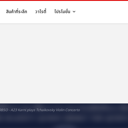
สินค้าที่ระลึก
วาไรตี้
โปรโมชั่น
 RBSO - A23 Karni plays Tchaikovsky Violin Concerto