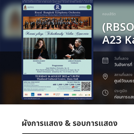
คอนเสิร์ต
(RBSO)
A23 K
วันที่แสดง
วันอังคารที
สถานที่แสดง
ศูนย์วัฒนธ
ประตูเปิด
ก่อนการแสด
ผังการแสดง & รอบการแสดง