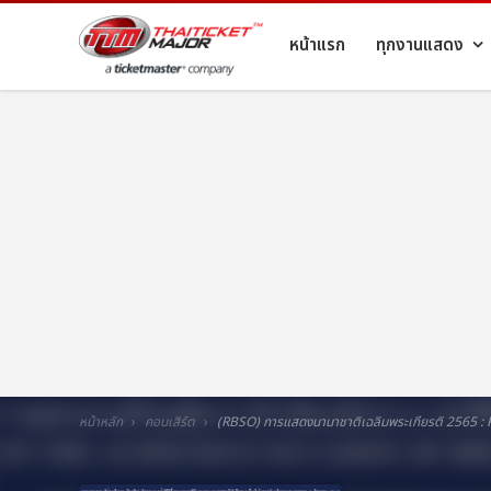
หน้าแรก
ทุกงานแสดง
หน้าหลัก
คอนเสิร์ต
(RBSO) การแสดงนานาชาติเฉลิมพระเกียรติ 2565 :