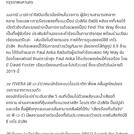
กรุงเทพมหานคร
เมลาณี มาร์คาร์
ศิลปินเดี่ยวน้องใหม่ในวงการ ผู้มีความสามารถหลาก
หลาย โดยเฉพาะการร้องเพลงทั้งแนวป็อป มิวสิคัล ดีสนีย์ หลังจากที่เธอได้
เปิดตัวซิงเกิลแรกอย่างเป็นทางการด้วยเพลงป็อป Find The Way ซึ่งเธอ
เป็นทั้งผู้ขับร้อง ประพันธ์ทำนองและคำร้องเป็นภาษาอังกฤษ พร้อมร่วมเรียบ
เรียงดนตรีและ เล่นเปียโนด้วยตนเอง ภายใต้การดูแลของบีอีซี เทโร
มิวสิค ซิงเกิลเพลงนี้ได้รับการกล่าวขวัญกันมาก มียอดกดไล้ท์ยูทูป 6.9 ล้าน
คน ได้รับคำชมจาก Paul Anka ศิลปินดังผู้แต่งคำร้องเพลง My Way ขับ
ร้องโดยแฟรงค์ ซิเนตราล่าสุด Paul Anka ได้แต่งเพลงใหม่ให้เธอร้อง โดย
มี David Foster เรียบเรียงดนตรีและโปรดิวเวอร์ ซึ่งจะเปิดตัวในปลายปี
2019 นี้
วง
FIVERA (ฟิ-เว-ร่า)
คณะนักร้องแนวโอเปราติก-พ๊อพ คลื่นลูกใหม่ของ
วงการจากการรวมตัว
ของนักร้องโอเปร่าระดับอาชีพ 5 คนที่เปี่ยมไปด้วยพลังและน้ำเสียงที่
งดงาม ผ่านบทเพลงที่คุ้นเคยทั้งแนวคลาสสิก โอเปราติก มิวสิคัล ป็อปปูล่า
และแจ้ส ซึ่งผู้ฟังทุกเจนเนอเรชั่นสามารถสัมผัสได้กับ “เสียงร้องที่แท้จริง”
วง ฟิ-เว-ร่า มีผลงานอย่างต่อเนื่องทั้งในประเทศและต่างประเทศในสังกัดบีอี
ซี เทโร มิวสิค