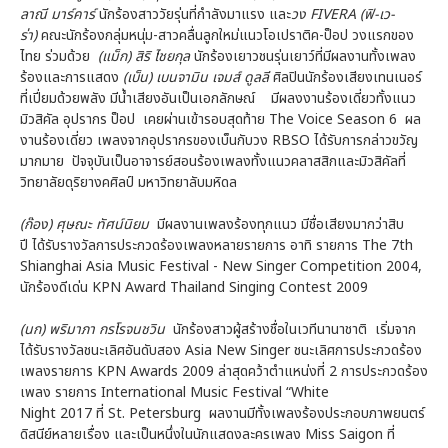
ลาณี มาร์คาร์
นักร้องสาววัยรุ่นที่กำลังมาแรง และ
วง
FIVERA (ฟิ-เว-
ร่า)
คณะนักร้องกลุ่มหนุ่ม-สาวคลื่นลูกใหม่แนวโอเปราติค-ป็อป วงแรกของ
ไทย ร่วมด้วย
(แม็ก) สิริ ไชยกุล
นักร้องเยาวชนรุ่นเยาว์ที่มีผลงานทั้งเพลง
ร้องและการแสดง
(เบ็น) เบนจามิน เจมส์ ดูลลี
ศิลปินนักร้องเสียงเทนเนอร์
ที่เปี่ยมด้วยพลัง มีน้ำเสียงอันเป็นเอกลักษณ์ มีผลงงานร้องเดี่ยวทั้งแนว
มิวสิคัล อุปรากร ป็อป เคยผ่านเข้ารอบสุดท้าย The Voice Season 6 ผล
งานร้องเดี่ยว เพลงจากอุปรากรของเบ็นกับวง RBSO ได้รับการกล่าวขวัญ
มากมาย ปัจจุบันเป็นอาจารย์สอนร้องเพลงทั้งแนวคลาสสิกและมิวสิคัลที่
วิทยาลัยดุริยางคศิลป์ มหาวิทยาลับมหิดล
(ก๊อง) ศุษณะ ทัศน์นิยม
มีผลงานเพลงร้องทุกแนว มีชื่อเสียงมากว่าสิบ
ปี ได้รับรางวัลการประกวดร้องเพลงหลายรายการ อาทิ รายการ The 7th
Shianghai Asia Music Festival - New Singer Competition 2004,
นักร้องดีเด่น KPN Award Thailand Singing Contest 2009
(นก) พริมาภา กรโรจนชวิน
นักร้องสาวผู้สร้างชื่อในเวทีนานาชาติ เริ่มจาก
ได้รับรางวัลชนะเลิศอันดับสอง Asia New Singer ชนะเลิศการประกวดร้อง
เพลงรายการ KPN Awards 2009 ล่าสุดคว้าตำแหน่งที่ 2 การประกวดร้อง
เพลง รายการ International Music Festival “White
Night 2017 ที่ St. Petersburg ผลงานมีทั้งเพลงร้องประกอบภาพยนตร์
ดิสนีย์หลายเรื่อง และเป็นหนึ่งในนักแสดงละครเพลง Miss Saigon ที่