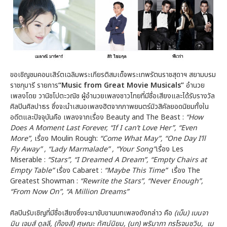
ขอเชิญชมคอนเสิร์ตเฉลิมพระเกียรติสมเด็จพระเทพรัตนราชสุดาฯ สยามบรม
ราชกุมารี รายการ
“
Music from Great Movie Musicals”
อำนวย
เพลงโดย วานิชโปตะวณิช ผู้อำนวยเพลงชาวไทยที่มีชื่อเสียงและได้รับรางวัล
ศิลปินศิลปาธร ซึ่งจะนำเสนอเพลงฮิตจากภาพยนตร์มิวสิคัลยอดนิยมทั้งใน
อดีตและปัจจุบันคือ เพลงจากเรื่อง Beauty and The Beast :
“How
Does A Moment Last Forever, “If I can’t Love Her”, “Even
More”,
เรื่อง Moulin Rough:
“Come What May”, “One Day I’ll
Fly Away” , “Lady Marmalade” , “Your Song”
เรื่อง Les
Miserable :
“Stars”, “I Dreamed A Dream”, “Empty Chairs at
Empty Table”
เรื่อง Cabaret :
“Maybe This Time”
เรื่อง The
Greatest Showman :
“Rewrite the Stars”, “Never Enough”,
“From Now On”, “A Million Dreams”
ศิลปินรับเชิญที่มีชื่อเสียงซึ่งจะมาขับขานบทเพลงดังกล่าว คือ
(เบ็น) เบนจา
มิน เจมส์ ดูลลี,
(ก๊องส์) ศุษณะ ทัศน์นิยม, (นก) พริมาภา กรโรจนชวิน, เม