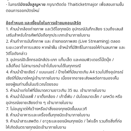
- ในกรณี
บัตรนั่งสูญหาย
กรุณาติดต่อ Thaiticketmajor เพื่อสอบถามขั้น
ตอนการออกบัตรใหม่
ข้อกำหนด และเงื่อนไขในการเข้าชมคอนเสิร์ต
1.
ห้ามนำกล้องถ่ายภาพ และวิดีโอทุกชนิด อุปกรณ์บันทึกเสียง รวมถึงเลนส์
เสริมสำหรับโทรศัพท์มือถือทุกประเภทเข้ามาภายในงาน
2.
ห้ามทำการบันทึกภาพ และ ถ่ายทอดภาพสด (Live Streaming) ตลอด
ระยะเวลาทำการแสดง หากฝ่าฝืน เจ้าหน้าที่มีสิทธิ์ในการขอให้ท่านลบภาพ และ
วิดีโอดังกล่าว
3.
อุปกรณ์อิเล็กทรอนิกส์ประเภท แท็บเล็ต และคอมพิวเตอร์โน๊ตบุ๊ค /
แล็ปท็อป ไม่สามารถนำเข้าไปในงานได้ในทุกกรณี
4.
ห้ามนำป้ายเชียร์ / แบนเนอร์ / ป้ายไฟที่มีขนาดเกิน A4 รวมไปถึงอุปกรณ์
เชียร์ที่มีขนาดใหญ่เข้ามาภายในงาน เนื่องจากอาจจะส่งผลต่อการมองเห็น
ของผู้ชมท่านอื่นในบริเวณโดยรอบ
5.
ห้ามนำแท่งไฟที่มีขนาดความยาวเกิน 35 ซม. เข้ามาภายในงาน
6.
ห้ามนำไม้เซลฟี่ / ขาตั้งกล้อง / เก้าอี้พับ / บันไดขนาดเล็ก / นกหวีด หรือ
อุปกรณ์ขยายเสียงต่าง ๆ เข้ามาภายในงาน
7.
ไม่อนุญาตให้ขว้างหรือปาสิ่งของทุกชนิดขึ้นบนเวที
8.
ห้ามนำอาหารและเครื่องดื่มทุกชนิดเข้ามาภายในงาน
9.
ห้ามนำสารเสพติด / อาวุธและของมีคมทุกชนิด / ไฟแช็ก รวมถึงสิ่งที่ก่อ
ให้เกิดอันตรายทุกชนิดเข้ามาภายในงาน