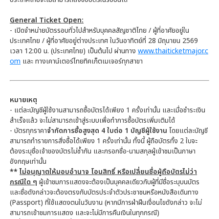
General Ticket Open:
- เปิดจำหน่ายบัตรรอบทั่วไปสำหรับบุคคลสัญชาติไทย / ผู้ที่อาศัยอยู่ใน
ประเทศไทย / ผู้ที่อาศัยอยู่ต่างประเทศ ในวันอาทิตย์ที่ 28 มิถุนายน 2569
เวลา 12:00 น. (ประเทศไทย) เป็นต้นไป ผ่านทาง
www.thaiticketmajor.c
om
และ ทางเคาน์เตอร์ไทยทิคเก็ตเมเจอร์ทุกสาขา
หมายเหตุ
- แต่ละบัญชีผู้ใช้งานสามารถซื้อบัตรได้เพียง 1 ครั้งเท่านั้น และเมื่อชำระเงิน
สำเร็จแล้ว จะไม่สามารถเข้าสู่ระบบเพื่อทำการซื้อบัตรเพิ่มเติมได้
- บัตรทุกราคา
จำกัดการซื้อสูงสุด 4 ใบต่อ 1 บัญชีผู้ใช้งาน
โดยแต่ละบัญชี
สามารถทำรายการสั่งซื้อได้เพียง 1 ครั้งเท่านั้น ทั้งนี้ ผู้ถือบัตรทั้ง 2 ใบจะ
ต้องระบุชื่อเจ้าของบัตรไม่ซ้ำกัน และกรอกชื่อ-นามสกุลผู้เข้าชมเป็นภาษา
อังกฤษเท่านั้น
**
ไม่อนุญาตให้มอบอำนาจ โอนสิทธิ์ หรือเปลี่ยนชื่อผู้ถือบัตรไม่ว่า
กรณีใด ๆ
ผู้เข้าชมการแสดงจะต้องเป็นบุคคลเดียวกับผู้ที่มีชื่อระบุบนบัตร
และชื่อดังกล่าวจะต้องตรงกับบัตรประจำตัวประชาชนหรือหนังสือเดินทาง
(Passport) ที่ใช้แสดงตนในวันงาน (หากมีการฝ่าฝืนเงื่อนไขดังกล่าว จะไม่
สามารถเข้าชมการแสดง และจะไม่มีการคืนเงินในทุกกรณี)