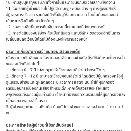
10.
ห้ามสูบบุหรี่ทุกประเภททั้งภายในและภายนอกบริเวณสถานที่จัดงาน
11.
ในกรณีที่ผู้เข้าชมงานไม่ปฏิบัติตามกฎระเบียบต่าง ๆ ทางผู้จัดมีสิทธิ์
ปฏิเสธการเข้างาน รวมถึงมีสิทธิ์เชิญให้ออกจากงาน โดยไม่ต้องชดเชยค่า
เสียหายหรือคืนเงินค่าบัตรใด ๆ
12.
ขอสงวนสิทธิ์ในการคืนเงิน การเปลี่ยนแปลงที่นั่งในทุกกรณี
13.
การตัดสินของบริษัทฯ ถือเป็นที่สิ้นสุด และบริษัทฯ ขอสงวนสิทธิ์ในการ
เปลี่ยนแปลงเงื่อนไขโดยไม่ต้องแจ้งให้ทราบล่วงหน้า
ประกาศเกี่ยวกับการเข้าชมคอนเสิร์ตของเด็ก
เนื่องจากระดับเสียงภายในงานคอนเสิร์ตค่อนข้างดัง จึงมีข้อกำหนดในการเข้า
ชมของเด็กดังต่อไปนี้:
1.
เด็กอายุ 0 - 7 ปี ไม่อนุญาตให้เข้าชมคอนเสิร์ตไม่ว่ากรณีใด ๆ
2.
เด็กอายุ 7 - 12 ปี สามารถเข้าชมคอนเสิร์ตได้ โดยต้องมีผู้ปกครองหรือผู้
ดูแลร่วมเข้าชมและดูแลตลอดระยะเวลาการแสดง แนะนำให้ผู้ปกครอง
เตรียมอุปกรณ์ป้องกันเสียงสำหรับเด็ก หากเด็กส่งเสียงหรือแสดง
พฤติกรรมที่รบกวนผู้ชมท่านอื่น เจ้าหน้าที่อาจขอความร่วมมือให้ผู้ปกครองและ
เด็กออกจากฮอลล์ชั่วคราว
3.
ผู้เข้าชมทุกท่าน รวมถึงเด็ก ต้องมีบัตรเข้าชมการแสดงจำนวน 1 ใบ ต่อ 1
คน
ประกาศสำหรับผู้เข้าชมที่ใช้รถเข็นวีลแชร์