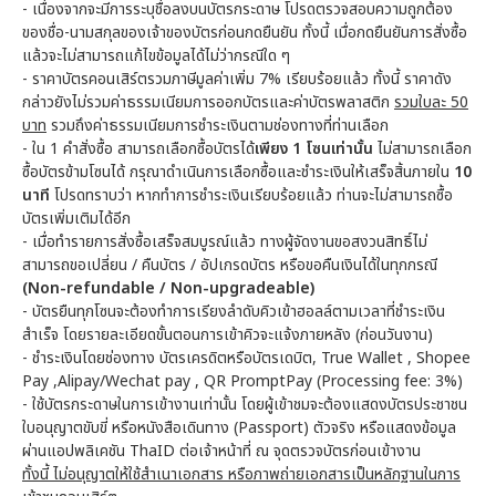
- เนื่องจากจะมีการระบุชื่อลงบนบัตรกระดาษ โปรดตรวจสอบความถูกต้อง
ของชื่อ-นามสกุลของเจ้าของบัตรก่อนกดยืนยัน ทั้งนี้ เมื่อกดยืนยันการสั่งซื้อ
แล้วจะไม่สามารถแก้ไขข้อมูลได้ไม่ว่ากรณีใด ๆ
- ราคาบัตรคอนเสิร์ตรวมภาษีมูลค่าเพิ่ม 7% เรียบร้อยแล้ว ทั้งนี้ ราคาดัง
กล่าวยังไม่รวมค่าธรรมเนียมการออกบัตรและค่าบัตรพลาสติก
รวมใบละ 50
บาท
รวมถึงค่าธรรมเนียมการชำระเงินตามช่องทางที่ท่านเลือก
- ใน 1 คำสั่งซื้อ สามารถเลือกซื้อบัตรได้
เพียง 1 โซนเท่านั้น
ไม่สามารถเลือก
ซื้อบัตรข้ามโซนได้ กรุณาดำเนินการเลือกซื้อและชำระเงินให้เสร็จสิ้นภายใน
10
นาที
โปรดทราบว่า หากทำการชำระเงินเรียบร้อยแล้ว ท่านจะไม่สามารถซื้อ
บัตรเพิ่มเติมได้อีก
- เมื่อทำรายการสั่งซื้อเสร็จสมบูรณ์แล้ว ทางผู้จัดงานขอสงวนสิทธิ์ไม่
สามารถขอเปลี่ยน / คืนบัตร / อัปเกรดบัตร หรือขอคืนเงินได้ในทุกกรณี
(Non-refundable / Non-upgradeable)
- บัตรยืนทุกโซนจะต้องทำการเรียงลำดับคิวเข้าฮอลล์ตามเวลาที่ชำระเงิน
สำเร็จ โดยรายละเอียดขั้นตอนการเข้าคิวจะแจ้งภายหลัง (ก่อนวันงาน)
- ชำระเงินโดยช่องทาง บัตรเครดิตหรือบัตรเดบิต, True Wallet , Shopee
Pay ,Alipay/Wechat pay , QR PromptPay (Processing fee: 3%)
- ใช้บัตรกระดาษในการเข้างานเท่านั้น โดยผู้เข้าชมจะต้องแสดงบัตรประชาชน
ใบอนุญาตขับขี่ หรือหนังสือเดินทาง (Passport) ตัวจริง หรือแสดงข้อมูล
ผ่านแอปพลิเคชัน ThaID ต่อเจ้าหน้าที่ ณ จุดตรวจบัตรก่อนเข้างาน
ทั้งนี้ ไม่อนุญาตให้ใช้สำเนาเอกสาร หรือภาพถ่ายเอกสารเป็นหลักฐานในการ