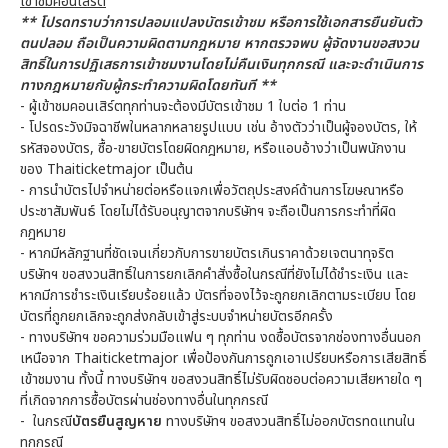
เข้าชมคอนเสิร์ต
** โปรดทราบว่าการปลอมแปลงบัตรเข้าชม หรือการใช้เอกสารยืนยันตัว
ตนปลอม ถือเป็นความผิดตามกฎหมาย หากตรวจพบ ผู้จัดงานขอสงวน
สิทธิ์ในการปฏิเสธการเข้าชมงานโดยไม่คืนเงินทุกกรณี และจะดำเนินการ
ทางกฎหมายกับผู้กระทำความผิดโดยทันที **
- ผู้เข้าชมคอนเสิร์ตทุกท่านจะต้องมีบัตรเข้าชม 1 ใบต่อ 1 ท่าน
- โปรดระวังมิจฉาชีพในหลากหลายรูปแบบ เช่น อ้างตัวว่าเป็นผู้จองบัตร, ให้
รหัสจองบัตร, ซื้อ-ขายบัตรโดยผิดกฎหมาย, หรือแอบอ้างว่าเป็นพนักงาน
ของ Thaiticketmajor เป็นต้น
- การนำบัตรไปจำหน่ายต่อหรือแจกเพื่อวัตถุประสงค์ด้านการโฆษณาหรือ
ประชาสัมพันธ์ โดยไม่ได้รับอนุญาตจากบริษัทฯ จะถือเป็นการกระทำที่ผิด
กฎหมาย
- หากมีหลักฐานที่ชัดเจนเกี่ยวกับการขายบัตรเกินราคาด้วยเจตนาทุจริต
บริษัทฯ ขอสงวนสิทธิ์ในการยกเลิกคำสั่งซื้อในกรณีที่ยังไม่ได้ชำระเงิน และ
หากมีการชำระเงินเรียบร้อยแล้ว บัตรที่จองไว้จะถูกยกเลิกตามระเบียบ โดย
บัตรที่ถูกยกเลิกจะถูกส่งกลับเข้าสู่ระบบจำหน่ายบัตรอีกครั้ง
- ทางบริษัทฯ ขอความร่วมมือแฟน ๆ ทุกท่าน งดซื้อบัตรจากช่องทางอื่นนอก
เหนือจาก Thaiticketmajor เพื่อป้องกันการถูกเอาเปรียบหรือการเสียสิทธิ์
เข้าชมงาน ทั้งนี้ ทางบริษัทฯ ขอสงวนสิทธิ์ไม่รับผิดชอบต่อความเสียหายใด ๆ
ที่เกิดจากการซื้อบัตรผ่านช่องทางอื่นในทุกกรณี
- ในกรณี
บัตรยืนสูญหาย
ทางบริษัทฯ ขอสงวนสิทธิ์ไม่ออกบัตรทดแทนใน
ทุกกรณี