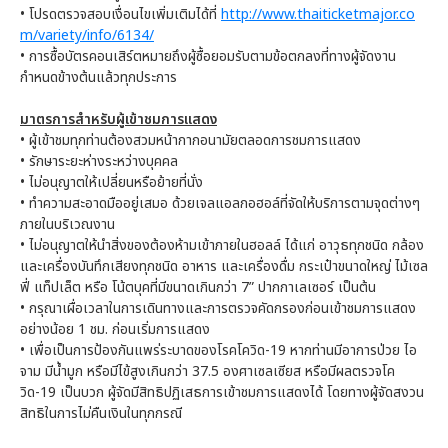
• โปรดตรวจสอบเงื่อนไขเพิ่มเติมได้ที่
http://www.thaiticketmajor.co
m/variety/info/6134/
• การซื้อบัตรคอนเสิร์ตหมายถึงผู้ซื้อยอมรับตามข้อตกลงที่ทางผู้จัดงาน
กำหนดข้างต้นแล้วทุกประการ
มาตรการสําหรับผู้เข้าชมการแสดง
• ผู้เข้าชมทุกท่านต้องสวมหน้ากากอนามัยตลอดการชมการแสดง
• รักษาระยะห่างระหว่างบุคคล
• ไม่อนุญาตให้เปลี่ยนหรือย้ายที่นั่ง
• ทำความสะอาดมืออยู่เสมอ ด้วยเจลแอลกอฮอล์ที่จัดให้บริการตามจุดต่างๆ
ภายในบริเวณงาน
• ไม่อนุญาตให้นำสิ่งของต้องห้ามเข้าภายในฮอลล์ ได้แก่ อาวุธทุกชนิด กล้อง
และเครื่องบันทึกเสียงทุกชนิด อาหาร และเครื่องดื่ม กระเป๋าขนาดใหญ่ ไม้เซล
ฟี่ แท็ปเล็ต หรือ โน้ตบุคที่มีขนาดเกินกว่า 7” ปากกาเลเซอร์ เป็นต้น
• กรุณาเผื่อเวลาในการเดินทางและการตรวจคัดกรองก่อนเข้าชมการแสดง
อย่างน้อย 1 ชม. ก่อนเริ่มการแสดง
• เพื่อเป็นการป้องกันแพร่ระบาดของโรคโควิด-19 หากท่านมีอาการป่วย ไอ
จาม มีน้ำมูก หรือมีไข้สูงเกินกว่า 37.5 องศาเซลเซียส หรือมีผลตรวจโค
วิด-19 เป็นบวก ผู้จัดมีสิทธิปฏิเสธการเข้าชมการแสดงได้ โดยทางผู้จัดสงวน
สิทธิในการไม่คืนเงินในทุกกรณี