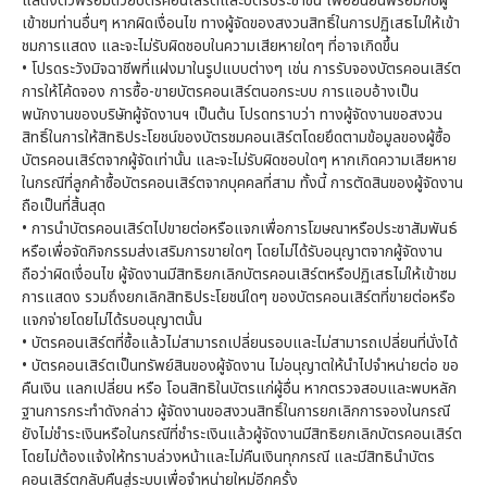
แสดงตัวพร้อมด้วยบัตรคอนเสิร์ตและบัตรประชาชน เพื่อยืนยันพร้อมกับผู้
เข้าชมท่านอื่นๆ หากผิดเงื่อนไข ทางผู้จัดของสงวนสิทธิ์ในการปฏิเสธไม่ให้เข้า
ชมการแสดง และจะไม่รับผิดชอบในความเสียหายใดๆ ที่อาจเกิดขึ้น
• โปรดระวังมิจฉาชีพที่แฝงมาในรูปแบบต่างๆ เช่น การรับจองบัตรคอนเสิร์ต
การให้โค้ดจอง การซื้อ-ขายบัตรคอนเสิร์ตนอกระบบ การแอบอ้างเป็น
พนักงานของบริษัทผู้จัดงานฯ เป็นต้น โปรดทราบว่า ทางผู้จัดงานขอสงวน
สิทธิ์ในการให้สิทธิประโยชน์ของบัตรชมคอนเสิร์ตโดยยึดตามข้อมูลของผู้ซื้อ
บัตรคอนเสิร์ตจากผู้จัดเท่านั้น และจะไม่รับผิดชอบใดๆ หากเกิดความเสียหาย
ในกรณีที่ลูกค้าซื้อบัตรคอนเสิร์ตจากบุคคลที่สาม ทั้งนี้ การตัดสินของผู้จัดงาน
ถือเป็นที่สิ้นสุด
• การนำบัตรคอนเสิร์ตไปขายต่อหรือแจกเพื่อการโฆษณาหรือประชาสัมพันธ์
หรือเพื่อจัดกิจกรรมส่งเสริมการขายใดๆ โดยไม่ได้รับอนุญาตจากผู้จัดงาน
ถือว่าผิดเงื่อนไข ผู้จัดงานมีสิทธิยกเลิกบัตรคอนเสิร์ตหรือปฏิเสธไม่ให้เข้าชม
การแสดง รวมถึงยกเลิกสิทธิประโยชน์ใดๆ ของบัตรคอนเสิร์ตที่ขายต่อหรือ
แจกจ่ายโดยไม่ได้รบอนุญาตนั้น
• บัตรคอนเสิร์ตที่ซื้อแล้วไม่สามารถเปลี่ยนรอบและไม่สามารถเปลี่ยนที่นั่งได้
• บัตรคอนเสิร์ตเป็นทรัพย์สินของผู้จัดงาน ไม่อนุญาตให้นำไปจำหน่ายต่อ ขอ
คืนเงิน แลกเปลี่ยน หรือ โอนสิทธิในบัตรแก่ผู้อื่น หากตรวจสอบและพบหลัก
ฐานการกระทำดังกล่าว ผู้จัดงานขอสงวนสิทธิ์ในการยกเลิกการจองในกรณี
ยังไม่ชำระเงินหรือในกรณีที่ชำระเงินแล้วผู้จัดงานมีสิทธิยกเลิกบัตรคอนเสิร์ต
โดยไม่ต้องแจ้งให้ทราบล่วงหน้าและไม่คืนเงินทุกกรณี และมีสิทธินำบัตร
คอนเสิร์ตกลับคืนสู่ระบบเพื่อจำหน่ายใหม่อีกครั้ง