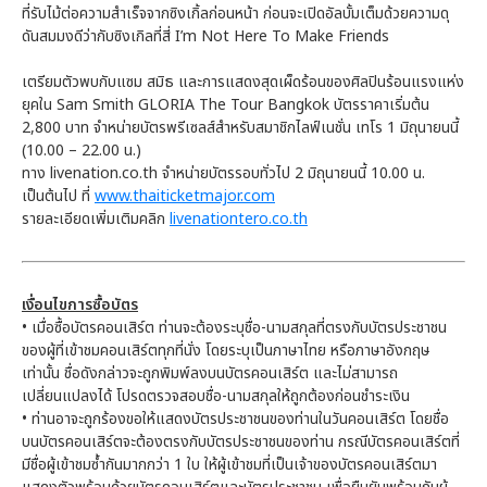
ที่รับไม้ต่อความสำเร็จจากซิงเกิ้ลก่อนหน้า ก่อนจะเปิดอัลบั้มเต็มด้วยความดุ
ดันสมมงดีว่ากับซิงเกิลที่สี่ I’m Not Here To Make Friends
เตรียมตัวพบกับแซม สมิธ และการแสดงสุดเผ็ดร้อนของศิลปินร้อนแรงแห่ง
ยุคใน Sam Smith GLORIA The Tour Bangkok บัตรราคาเริ่มต้น
2,800 บาท จำหน่ายบัตรพรีเซลส์สำหรับสมาชิกไลฟ์เนชั่น เทโร 1 มิถุนายนนี้
(10.00 – 22.00 น.)
ทาง livenation.co.th จำหน่ายบัตรรอบทั่วไป 2 มิถุนายนนี้ 10.00 น.
เป็นต้นไป ที่
www.thaiticketmajor.com
รายละเอียดเพิ่มเติมคลิก
livenationtero.co.th
เงื่อนไขการซื้อบัตร
• เมื่อซื้อบัตรคอนเสิร์ต ท่านจะต้องระบุชื่อ-นามสกุลที่ตรงกับบัตรประชาชน
ของผู้ที่เข้าชมคอนเสิร์ตทุกที่นั่ง โดยระบุเป็นภาษาไทย หรือภาษาอังกฤษ
เท่านั้น ชื่อดังกล่าวจะถูกพิมพ์ลงบนบัตรคอนเสิร์ต และไม่สามารถ
เปลี่ยนแปลงได้ โปรดตรวจสอบชื่อ-นามสกุลให้ถูกต้องก่อนชำระเงิน
• ท่านอาจะถูกร้องขอให้แสดงบัตรประชาชนของท่านในวันคอนเสิร์ต โดยชื่อ
บนบัตรคอนเสิร์ตจะต้องตรงกับบัตรประชาชนของท่าน กรณีบัตรคอนเสิร์ตที่
มีชื่อผู้เข้าชมซ้ำกันมากกว่า 1 ใบ ให้ผู้เข้าชมที่เป็นเจ้าของบัตรคอนเสิร์ตมา