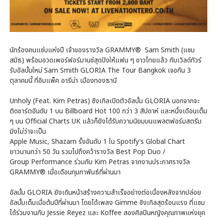
นักร้องคนแซ่บแห่งปี เจ้าของรางวัล GRAMMY® Sam Smith (แซม
สมิธ) พร้อมอวดเพอร์ฟอร์มานซ์สุดปังให้แฟน ๆ ชาวไทยแล้ว กับเวิลด์ทัวร์
รับอัลบั้มใหม่ Sam Smith GLORIA The Tour Bangkok เจอกัน 3
ตุลาคมนี้ ที่อิมแพ็ค อารีน่า เมืองทองธานี
Unholy (Feat. Kim Petras) ซิงเกิลเปิดตัวอัลบั้ม GLORIA นอกจากจะ
ติดชาร์ตอันดับ 1 บน Billboard Hot 100 กว่า 3 สัปดาห์ และหนึ่งเดือนเต็ม
ๆ บน Official Charts UK แล้วก็ยังได้รับความนิยมบนแพลตฟอร์มสตรีม
มิงไม่ว่าจะเป็น
Apple Music, Shazam รั้งอันดับ 1 ใน Spotify’s Global Chart
ยาวนานกว่า 50 วัน รวมไปถึงคว้ารางวัล Best Pop Duo /
Group Performance ร่วมกับ Kim Petras จากงานประกาศรางวัล
GRAMMY® เมื่อเดือนกุมภาพันธ์ที่ผ่านมา
อัลบั้ม GLORIA ยังเดินหน้าสร้างความสำเร็จอย่างต่อเนื่องหลังจากปล่อย
อัลบั้มเต็มเมื่อต้นปีที่ผ่านมา โดยได้เพลง Gimme ซิงเกิลสุดร้อนแรง ที่แซม
ได้ร่วมงานกับ Jessie Reyez และ Koffee สองศิลปินหญิงคุณภาพแห่งยุค