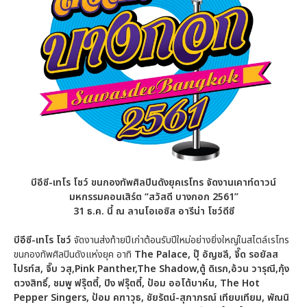
บีอีซี-เทโร โชว์ ขนกองทัพศิลปินดังยุคเรโทร จัดงานเคาท์ดาวน์
มหกรรมคอนเสิร์ต “สวัสดี บางกอก
2561”
31 ธ.ค. นี้ ณ ลานโอเอซิส อารีน่า โชว์ดีซี
บีอีซี-เทโร โชว์
จัดงานส่งท้ายปีเก่าต้อนรับปีใหม่อย่างยิ่งใหญ่ในสไตล์เรโทร
ขนกองทัพศิลปินดังแห่งยุค อาทิ
The Palace
,
ปุ๊ อัญชลี, จี๊ด รอยัลส
ไปรท์ส, จิ๊บ วสุ,
Pink Panther,The Shadow,ตู้ ดิเรก,อ้วน วารุณี,กุ้ง
ตวงสิทธิ์, ชมพู ฟรุ๊ตตี้, ปิง ฟรุ๊ตตี้, ป้อม ออโต้บาห์น, The Hot
Pepper Singers, ป้อม คฑาวุธ, ชัยรัตน์-สุภาภรณ์ เทียบเทียม, พัณนิ