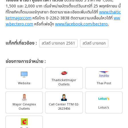
โอเอซิส อารีน่า ศูนย์การค้า โชว์ดีซี
บัตรเข้าชมมี 3 ราคา คือ 1,000,
1,500 และ 2,000 บาท เริ่มจำหน่ายบัตรตั้งแต่วันเสาร์ที่ 25 พฤศจิกายน นี้
ที่ไทยทิคเก็ตเมเจอร์ทุกสาขา ติดตามรายละเอียดเพิ่มเติมได้ที่
www.thaitic
ketmajor.com
หรือโทร 0-2262-3838 ติดตามความเคลื่อนไหวได้ที่
ww
w.bectero.com
หรือที่เฟซบุ๊ก
www.facebook.com/bectero
,
เเท็กที่เกี่ยวข้อง :
สวัสดี บางกอก 2561
สวัสดี บางกอก
ช่องทางการจำหน่าย :
Thaiticketmajor
Website
Thai Post
Outlets
Major Cineplex
Call Center TTM 02-
Lotus's
Outlets
2623456