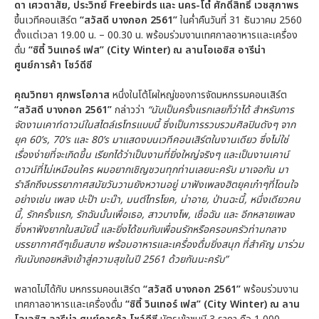
ดา เศวตาสัย, ประวิทย์ Freebirds และ นคร-โต๋ ศักดิ์สิทธิ์ เวชสุภาพร
ขึ้นเวทีคอนเสิร์ต
“สวัสดี บางกอก
2561”
ในค่ำคืนวันที่ 31 ธันวาคม 2560
ตั้งแต่เวลา 19.00 น. – 00.30 น. พร้อมร่วมงานเทศกาลอาหารและเครื่อง
ดื่ม
“ซิตี้ วินเทอร์ เฟส” (
City Winter) ณ ลานโอเอซิส อารีน่า
ศูนย์การค้า โชว์ดีซี
คุณวิทยา ศุภพรโอภาส
หนึ่งในโต้โผใหญ่ของการจัดมหกรรมคอนเสิร์ต
“สวัสดี บางกอก
2561”
กล่าวว่า
“นับเป็นครั้งแรกเลยก็ว่าได้ สำหรับการ
จัดงานเคาท์ดาวน์ในสไตล์เรโทรแบบนี้ ซึ่งเป็นการรวบรวมศิลปินดังๆ จาก
ยุค
60’s, 70’s และ 80’s
มาแสดงบนเวทีคอนเสิร์ตในงานเดียว ซึ่งไม่ใช่
เรื่องง่ายที่จะเกิดขึ้น เรียกได้ว่าเป็นงานที่ยิ่งใหญ่จริงๆ และเป็นงานเคาน์
ดาวน์ที่ไม่เหมือนใคร ผมอยากเชิญชวนทุกท่านเลยนะครับ มาเจอกัน มา
รำลึกถึงบรรยากาศสมัยวันวานยังหวานอยู่ มาฟังเพลงฮิตยุคเก๋าๆที่โดนใจ
อย่างเช่น เพลง ปะป๊า มะม๊า, มนต์ไทรโยค, น่าอาย, ป่านฉะนี้, หนึ่งเดียวคน
นี้, รักครั้งแรก, รักฉันนั้นเพื่อเธอ, สาวบางโพ, เชื่อฉัน และ อีกหลายเพลง
ซึ่งหาฟังยากในสมัยนี้ และยิ่งได้ชมกับเพื่อนรักหรือครอบครัวท่ามกลาง
บรรยากาศดีๆเย็นสบาย พร้อมอาหารและเครื่องดื่มยิ่งสนุก ที่สำคัญ มาร่วม
กันนับถอยหลังเข้าสู่ความสุขในปี 2561 ด้วยกันนะครับ
”
พลาดไม่ได้กับ มหกรรมคอนเสิร์ต
“สวัสดี บางกอก
2561”
พร้อมร่วมงาน
เทศกาลอาหารและเครื่องดื่ม
“ซิตี้ วินเทอร์ เฟส” (
City Winter) ณ ลาน