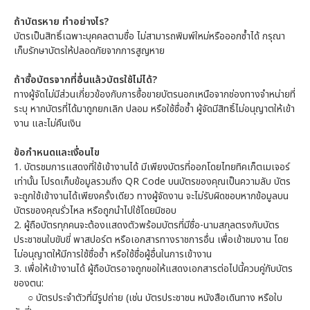
ถ้าบัตรหาย ทำอย่างไร?
บัตรเป็นสิทธิ์เฉพาะบุคคลตามชื่อ ไม่สามารถพิมพ์ใหม่หรือออกซ้ำได้ กรุณา
เก็บรักษาบัตรให้ปลอดภัยจากการสูญหาย
ถ้าซื้อบัตรจากที่อื่นแล้วบัตรใช้ไม่ได้?
ทางผู้จัดไม่มีส่วนเกี่ยวข้องกับการซื้อขายบัตรนอกเหนือจากช่องทางจำหน่ายที่
ระบุ หากบัตรที่ได้มาถูกยกเลิก ปลอม หรือใช้ชื่อซ้ำ ผู้จัดมีสิทธิ์ไม่อนุญาตให้เข้า
งาน และไม่คืนเงิน
ข้อกำหนดและเงื่อนไข
1.
บัตรชมการแสดงที่ใช้เข้างานได้ มีเพียงบัตรที่ออกโดยไทยทิคเก็ตเมเจอร์
เท่านั้น โปรดเก็บข้อมูลรวมถึง QR Code บนบัตรของคุณเป็นความลับ บัตร
จะถูกใช้เข้างานได้เพียงครั้งเดียว ทางผู้จัดงาน จะไม่รับผิดชอบหากข้อมูลบน
บัตรของคุณรั่วไหล หรือถูกนำไปใช้โดยมิชอบ
2.
ผู้ถือบัตรทุกคนจะต้องแสดงตัวพร้อมบัตรที่มีชื่อ-นามสกุลตรงกับบัตร
ประชาชนใบขับขี่ พาสปอร์ต หรือเอกสารทางราชการอื่น เพื่อเข้าชมงาน โดย
ไม่อนุญาตให้มีการใช้ชื่อซ้ำ หรือใช้ชื่อผู้อื่นในการเข้างาน
3.
เพื่อให้เข้างานได้ ผู้ถือบัตรอาจถูกขอให้แสดงเอกสารต่อไปนี้ควบคู่กับบัตร
ของตน:
○
บัตรประจำตัวที่มีรูปถ่าย (เช่น บัตรประชาชน หนังสือเดินทาง หรือใบ