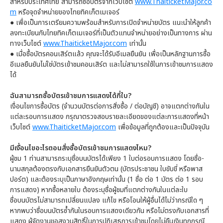
สำหรับประเทศไทย สามารถซื้อบัตรจากเว็บไซต์
www.ThaiticketMajor.co
m
หรือจุดจำหน่ายของไทยทิคเก็ตเมเจอร์
●
เพื่อเป็นการเตรียมความพร้อมสำหรับการเปิดจำหน่ายบัตร แนะนำให้ลูกค้า
ลงทะเบียนกับไทยทิคเก็ตเมเจอร์ที่เป็นตัวแทนจำหน่ายอย่างเป็นทางการ ผ่าน
ทางเว็บไซต์
www.ThaiticketMajor.com
เท่านั้น
●
เมื่อซื้อบัตรคอนเสิร์ตแล้ว คุณจะได้รับอีเมลยืนยัน เพื่อเป็นหลักฐานการซื้อ
อีเมลยืนยันไม่ใช่บัตรเข้าชมคอนเสิร์ต และไม่สามารถใช้ในการเข้าชมการแสดง
ได้
ฉันสามารถซื้อบัตรเข้าชมการแสดงได้กี่ใบ?
เงื่อนไขการซื้อบัตร (จำนวนบัตรต่อการสั่งซื้อ / ต่อบัญชี) อาจแตกต่างกันใน
แต่ละรอบการแสดง กรุณาตรวจสอบรายละเอียดของแต่ละการแสดงที่หน้า
เว็บไซต์
www.ThaiticketMajor.com
เพื่อข้อมูลที่ถูกต้องและเป็นปัจจุบัน
มีเงื่อนไขอะไรตอนสั่งซื้อบัตรเข้าชมการแสดงไหม?
ผู้ชม 1 ท่านสามารถระบุชื่อบนบัตรได้เพียง 1 ใบต่อรอบการแสดง โดยชื่อ-
นามสกุลต้องตรงกับเอกสารยืนยันตัวตน (บัตรประชาชน ใบขับขี่ หรือพาส
ปอร์ต) และต้องระบุเป็นภาษาอังกฤษเท่านั้น (1 ชื่อ ต่อ 1 บัตร ต่อ 1 รอบ
การแสดง) หากซื้อหลายใบ ต้องระบุชื่อผู้ชมที่แตกต่างกันในแต่ละใบ
ชื่อบนบัตรไม่สามารถเปลี่ยนแปลง แก้ไข หรือโอนให้ผู้อื่นได้ไม่ว่ากรณีใด ๆ
หากพบว่าชื่อบนบัตรซ้ำกันในรอบการแสดงเดียวกัน หรือไม่ตรงกับเอกสารที่
แสดง ผู้จัดงานขอสงวนสิทธิ์ในการปฏิเสธการเข้าชมโดยไม่คืนเงินทุกกรณี