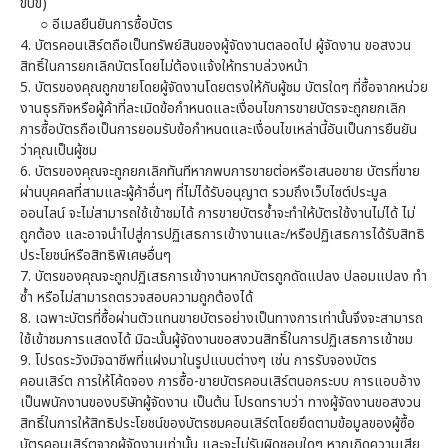
ขับขี่)
○
อีเมลยืนยันการซื้อบัตร
4.
บัตรคอนเสิร์ตถือเป็นทรัพย์สินของผู้จัดงานตลอดไป ผู้จัดงาน ขอสงวน
สิทธิ์ในการยกเลิกบัตรโดยไม่ต้องแจ้งให้ทราบล่วงหน้า
5.
บัตรของคุณถูกขายโดยผู้จัดงานโดยตรงให้กับผู้ชม บัตรใดๆ ที่ซื้อจากหน่วย
งานธุรกิจหรือผู้ค้าที่ละเมิดข้อกำหนดและเงื่อนไขการขายบัตรจะถูกยกเลิก
การซื้อบัตรถือเป็นการยอมรับข้อกำหนดและเงื่อนไขเหล่านี้อันเป็นการยืนยัน
ว่าคุณเป็นผู้ชม
6.
บัตรของคุณจะถูกยกเลิกทันทีหากพบการขายต่อหรือเสนอขาย บัตรที่ขาย
ผ่านบุคคลที่สามและผู้ค้าอื่นๆ ที่ไม่ได้รับอนุญาต รวมถึงเว็บไซต์ประมูล
ออนไลน์ จะไม่สามารถใช้เข้าชมได้ การขายบัตรซ้ำจะทำให้บัตรใช้งานไม่ได้ ไม่
ถูกต้อง และอาจนำไปสู่การปฏิเสธการเข้างานและ/หรือปฏิเสธการได้รับสิทธิ
ประโยชน์หรือสิทธิพิเศษอื่นๆ
7.
บัตรของคุณจะถูกปฏิเสธการเข้างานหากบัตรถูกดัดแปลง ปลอมแปลง ทำ
ซ้ำ หรือไม่สามารถตรวจสอบความถูกต้องได้
8.
เฉพาะบัตรที่ซื้อผ่านตัวแทนขายบัตรอย่างเป็นทางการเท่านั้นจึงจะสามารถ
ใช้เข้าชมการแสดงได้ มิฉะนั้นผู้จัดงานขอสงวนสิทธิ์ในการปฏิเสธการเข้าชม
9.
โปรดระวังมิจฉาชีพที่แฝงมาในรูปแบบต่างๆ เช่น การรับจองบัตร
คอนเสิร์ต การให้โค้ดจอง การซื้อ-ขายบัตรคอนเสิร์ตนอกระบบ การแอบอ้าง
เป็นพนักงานของบริษัทผู้จัดงาน เป็นต้น โปรดทราบว่า ทางผู้จัดงานขอสงวน
สิทธิ์ในการให้สิทธิประโยชน์ของบัตรชมคอนเสิร์ตโดยยึดตามข้อมูลของผู้ซื้อ
บัตรคอนเสิร์ตจากผู้จัดงานเท่านั้น และจะไม่รับผิดชอบใดๆ หากเกิดความเสีย