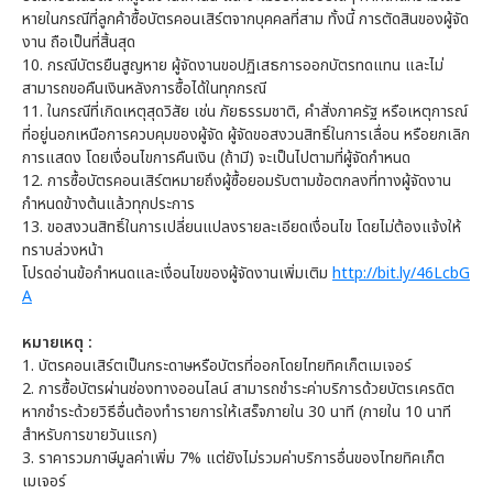
หายในกรณีที่ลูกค้าซื้อบัตรคอนเสิร์ตจากบุคคลที่สาม ทั้งนี้ การตัดสินของผู้จัด
งาน ถือเป็นที่สิ้นสุด
10.
กรณีบัตรยืนสูญหาย ผู้จัดงานขอปฏิเสธการออกบัตรทดแทน และไม่
สามารถขอคืนเงินหลังการซื้อได้ในทุกกรณี
11.
ในกรณีที่เกิดเหตุสุดวิสัย เช่น ภัยธรรมชาติ, คำสั่งภาครัฐ หรือเหตุการณ์
ที่อยู่นอกเหนือการควบคุมของผู้จัด ผู้จัดขอสงวนสิทธิ์ในการเลื่อน หรือยกเลิก
การแสดง โดยเงื่อนไขการคืนเงิน (ถ้ามี) จะเป็นไปตามที่ผู้จัดกำหนด
12.
การซื้อบัตรคอนเสิร์ตหมายถึงผู้ซื้อยอมรับตามข้อตกลงที่ทางผู้จัดงาน
กำหนดข้างต้นแล้วทุกประการ
13.
ขอสงวนสิทธิ์ในการเปลี่ยนแปลงรายละเอียดเงื่อนไข โดยไม่ต้องแจ้งให้
ทราบล่วงหน้า
โปรดอ่านข้อกำหนดและเงื่อนไขของผู้จัดงานเพิ่มเติม
http://bit.ly/46LcbG
A
หมายเหตุ :
1. บัตรคอนเสิร์ตเป็นกระดาษหรือบัตรที่ออกโดยไทยทิคเก็ตเมเจอร์
2. การซื้อบัตรผ่านช่องทางออนไลน์ สามารถชำระค่าบริการด้วยบัตรเครดิต
หากชำระด้วยวิธีอื่นต้องทำรายการให้เสร็จภายใน 30 นาที (ภายใน 10 นาที
สำหรับการขายวันแรก)
3. ราคารวมภาษีมูลค่าเพิ่ม 7% แต่ยังไม่รวมค่าบริการอื่นของไทยทิคเก็ต
เมเจอร์