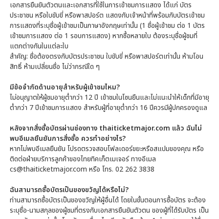
เอกสารยืนยันตัวตนและเอกสารที่ใช้ในการเข้าชมการแสดง ได้แก่ บัตร
ประชาชน หรือใบขับขี่ หรือพาสปอร์ต แสดงกับเจ้าหน้าที่พร้อมกับบัตรเข้าชม
การแสดงที่ระบุชื่อผู้เข้าชมเป็นภาษาอังกฤษเท่านั้น (1 ชื่อผู้เข้าชม ต่อ 1 บัตร
เข้าชมการแสดง ต่อ 1 รอบการแสดง) หากซื้อหลายใบ ต้องระบุชื่อผู้ชมที่
แตกต่างกันในแต่ละใบ
สำคัญ: ชื่อต้องตรงกับบัตรประชาชน ใบขับขี่ หรือพาสปอร์ตเท่านั้น ห้ามโอน
สิทธิ์ ห้ามเปลี่ยนชื่อ ไม่ว่ากรณีใด ๆ
มีข้อจำกัดด้านอายุสำหรับผู้เข้าชมไหม?
ไม่อนุญาตให้ผู้ชมอายุต่ำกว่า 12 ปี เข้าชมในโซนยืนและไม่แนะนำให้เด็กที่มีอายุ
ต่ำกว่า 7 ปีเข้าชมการแสดง สำหรับผู้ที่อายุต่ำกว่า 16 ปีควรมีผู้ปกครองดูแล
หลังจากสั่งซื้อบัตรผ่านช่องทาง thaiticketmajor.com แล้ว ฉันไม่
พบอีเมลยืนยันการสั่งซื้อ ควรทำอย่างไร?
หากไม่พบอีเมลยืนยัน โปรดตรวจสอบโฟลเดอร์ขยะหรือสแปมของคุณ หรือ
ติดต่อฝ่ายบริการลูกค้าของไทยทิคเก็ตเมเจอร์ ทางอีเมล
cs@thaiticketmajor.com หรือ โทร. 02 262 3838
ฉันสามารถซื้อบัตรเป็นของขวัญได้หรือไม่?
ท่านสามารถซื้อบัตรเป็นของขวัญให้ผู้อื่นได้ โดยในขั้นตอนการซื้อบัตร จะต้อง
ระบุชื่อ-นามสกุลของผู้ชมที่ตรงกับเอกสารยืนยันตัวตน ของผู้ที่ได้รับบัตร เป็น