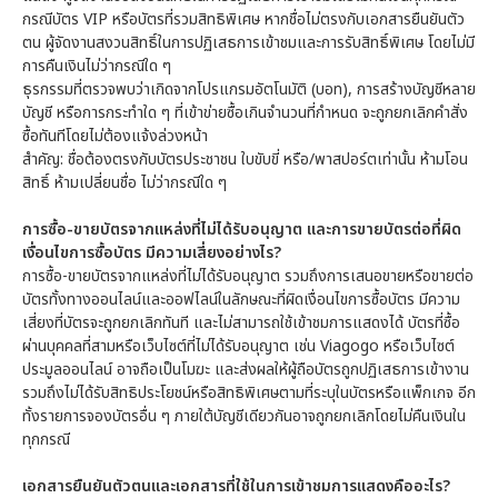
กรณีบัตร VIP หรือบัตรที่รวมสิทธิพิเศษ หากชื่อไม่ตรงกับเอกสารยืนยันตัว
ตน ผู้จัดงานสงวนสิทธิ์ในการปฏิเสธการเข้าชมและการรับสิทธิ์พิเศษ โดยไม่มี
การคืนเงินไม่ว่ากรณีใด ๆ
ธุรกรรมที่ตรวจพบว่าเกิดจากโปรแกรมอัตโนมัติ (บอท), การสร้างบัญชีหลาย
บัญชี หรือการกระทำใด ๆ ที่เข้าข่ายซื้อเกินจำนวนที่กำหนด จะถูกยกเลิกคำสั่ง
ซื้อทันทีโดยไม่ต้องแจ้งล่วงหน้า
สำคัญ: ชื่อต้องตรงกับบัตรประชาชน ใบขับขี่ หรือ/พาสปอร์ตเท่านั้น ห้ามโอน
สิทธิ์ ห้ามเปลี่ยนชื่อ ไม่ว่ากรณีใด ๆ
การซื้อ-ขายบัตรจากแหล่งที่ไม่ได้รับอนุญาต และการขายบัตรต่อที่ผิด
เงื่อนไขการซื้อบัตร มีความเสี่ยงอย่างไร?
การซื้อ-ขายบัตรจากแหล่งที่ไม่ได้รับอนุญาต รวมถึงการเสนอขายหรือขายต่อ
บัตรทั้งทางออนไลน์และออฟไลน์ในลักษณะที่ผิดเงื่อนไขการซื้อบัตร มีความ
เสี่ยงที่บัตรจะถูกยกเลิกทันที และไม่สามารถใช้เข้าชมการแสดงได้ บัตรที่ซื้อ
ผ่านบุคคลที่สามหรือเว็บไซต์ที่ไม่ได้รับอนุญาต เช่น Viagogo หรือเว็บไซต์
ประมูลออนไลน์ อาจถือเป็นโมฆะ และส่งผลให้ผู้ถือบัตรถูกปฏิเสธการเข้างาน
รวมถึงไม่ได้รับสิทธิประโยชน์หรือสิทธิพิเศษตามที่ระบุในบัตรหรือแพ็กเกจ อีก
ทั้งรายการจองบัตรอื่น ๆ ภายใต้บัญชีเดียวกันอาจถูกยกเลิกโดยไม่คืนเงินใน
ทุกกรณี
เอกสารยืนยันตัวตนและเอกสารที่ใช้ในการเข้าชมการแสดงคืออะไร?