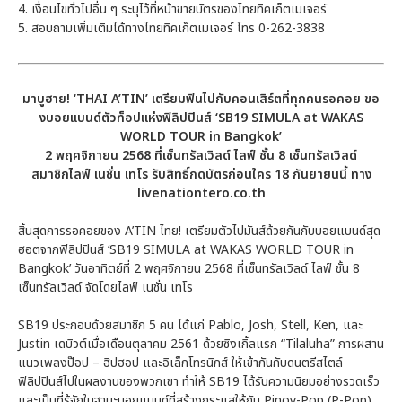
4. เงื่อนไขทั่วไปอื่น ๆ ระบุไว้ที่หน้าขายบัตรของไทยทิคเก็ตเมเจอร์
5. สอบถามเพิ่มเติมได้ทางไทยทิคเก็ตเมเจอร์ โทร 0-262-3838
มาบูฮาย! ‘THAI A’TIN’ เตรียมฟินไปกับคอนเสิร์ตที่ทุกคนรอคอย ขอ
งบอยแบนด์ตัวท็อปแห่งฟิลิปปินส์ ‘SB19 SIMULA at WAKAS
WORLD TOUR in Bangkok’
2 พฤศจิกายน 2568 ที่เซ็นทรัลเวิลด์ ไลฟ์ ชั้น 8 เซ็นทรัลเวิลด์
สมาชิกไลฟ์ เนชั่น เทโร รับสิทธิ์กดบัตรก่อนใคร 18 กันยายนนี้ ทาง
livenationtero.co.th
สิ้นสุดการรอคอยของ A’TIN ไทย! เตรียมตัวไปมันส์ด้วยกันกับบอยแบนด์สุด
ฮอตจากฟิลิปปินส์ ‘SB19 SIMULA at WAKAS WORLD TOUR in
Bangkok’ วันอาทิตย์ที่ 2 พฤศจิกายน 2568 ที่เซ็นทรัลเวิลด์ ไลฟ์ ชั้น 8
เซ็นทรัลเวิลด์ จัดโดยไลฟ์ เนชั่น เทโร
SB19 ประกอบด้วยสมาชิก 5 คน ได้แก่ Pablo, Josh, Stell, Ken, และ
Justin เดบิวต์เมื่อเดือนตุลาคม 2561 ด้วยซิงเกิ้ลแรก “Tilaluha” การผสาน
แนวเพลงป๊อป – ฮิปฮอป และอิเล็กโทรนิกส์ ให้เข้ากันกับดนตรีสไตล์
ฟิลิปปินส์ไปในผลงานของพวกเขา ทำให้ SB19 ได้รับความนิยมอย่างรวดเร็ว
และเป็นที่รู้จักในฐานะบอยแบนด์ที่สร้างกระแสให้กับ Pinoy-Pop (P-Pop)