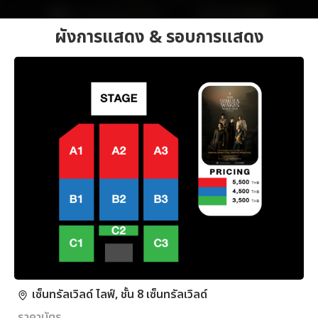
ผังการแสดง & รอบการแสดง
เซ็นทรัลเวิลด์ ไลฟ์, ชั้น 8 เซ็นทรัลเวิลด์
ราคาบัตร