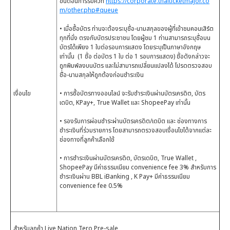
ขั้นตอนการรับคิวที่
https://corporate.thaiticketmajor.co
m/other.php#queue
• เมื่อซื้อบัตร ท่านจะต้องระบุชื่อ-นามสกุลของผู้ที่เข้าชมคอนเสิร์ต
ทุกที่นั่ง ตรงกับบัตรประชาชน โดยผู้ชม 1 ท่านสามารถระบุชื่อบน
บัตรได้เพียง 1 ใบต่อรอบการแสดง โดยระบุเป็นภาษาอังกฤษ
เท่านั้น (1 ชื่อ ต่อบัตร 1 ใบ ต่อ 1 รอบการแสดง) ชื่อดังกล่าวจะ
ถูกพิมพ์ลงบนบัตร และไม่สามารถเปลี่ยนแปลงได้ โปรดตรวจสอบ
ชื่อ-นามสกุลให้ถูกต้องก่อนชำระเงิน
เงื่อนไข
• การซื้อบัตรทางออนไลน์ จะรับชำระเงินผ่านบัตรเครดิต, บัตร
เดบิต, KPay+, True Wallet และ ShopeePay เท่านั้น
• รองรับการผ่อนชำระผ่านบัตรเครดิต/เดบิต และ ช่องทางการ
ชำระเงินที่ร่วมรายการ โดยสามารถตรวจสอบเงื่อนไขได้จากแต่ละ
ช่องทางที่ลูกค้าเลือกใช้
• การชำระเงินผ่านบัตรเครดิต, บัตรเดบิต, True Wallet ,
ShopeePay มีค่าธรรมเนียม convenience fee 3% สำหรับการ
ชำระเงินผ่าน BBL iBanking , K Pay+ มีค่าธรรมเนียม
convenience fee 0.5%
สำหรับลูกค้า Live Nation Tero Pre-sale