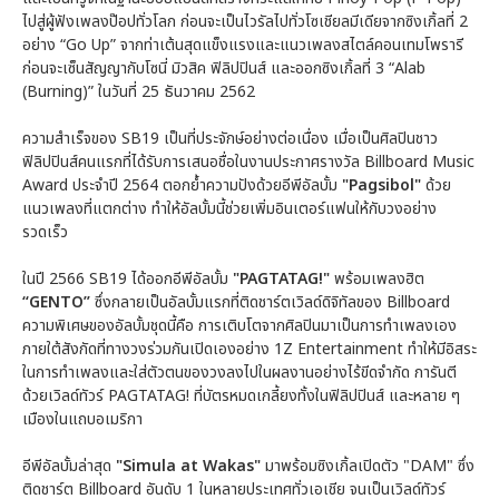
ไปสู่ผู้ฟังเพลงป๊อปทั่วโลก ก่อนจะเป็นไวรัลไปทั่วโซเชียลมีเดียจากซิงเกิ้ลที่ 2
อย่าง “Go Up” จากท่าเต้นสุดแข็งแรงและแนวเพลงสไตล์คอนเทมโพรารี
ก่อนจะเซ็นสัญญากับโซนี่ มิวสิค ฟิลิปปินส์ และออกซิงเกิ้ลที่ 3 “Alab
(Burning)” ในวันที่ 25 ธันวาคม 2562
ความสำเร็จของ SB19 เป็นที่ประจักษ์อย่างต่อเนื่อง เมื่อเป็นศิลปินชาว
ฟิลิปปินส์คนแรกที่ได้รับการเสนอชื่อในงานประกาศรางวัล Billboard Music
Award ประจำปี 2564 ตอกย้ำความปังด้วยอีพีอัลบั้ม
"Pagsibol"
ด้วย
แนวเพลงที่แตกต่าง ทำให้อัลบั้มนี้ช่วยเพิ่มอินเตอร์แฟนให้กับวงอย่าง
รวดเร็ว
ในปี 2566 SB19 ได้ออกอีพีอัลบั้ม
"PAGTATAG!"
พร้อมเพลงฮิต
“GENTO”
ซึ่งกลายเป็นอัลบั้มแรกที่ติดชาร์ตเวิลด์ดิจิทัลของ Billboard
ความพิเศษของอัลบั้มชุดนี้คือ การเติบโตจากศิลปินมาเป็นการทำเพลงเอง
ภายใต้สังกัดที่ทางวงร่วมกันเปิดเองอย่าง 1Z Entertainment ทำให้มีอิสระ
ในการทำเพลงและใส่ตัวตนของวงลงไปในผลงานอย่างไร้ขีดจำกัด การันตี
ด้วยเวิลด์ทัวร์ PAGTATAG! ที่บัตรหมดเกลี้ยงทั้งในฟิลิปปินส์ และหลาย ๆ
เมืองในแถบอเมริกา
อีพีอัลบั้มล่าสุด
"Simula at Wakas"
มาพร้อมซิงเกิ้ลเปิดตัว "DAM" ซึ่ง
ติดชาร์ต Billboard อันดับ 1 ในหลายประเทศทั่วเอเชีย จนเป็นเวิลด์ทัวร์