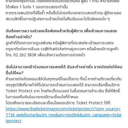
ภาษาอังกฤษเท่านั้น โดยยังคงเงื่อนไขเดียวกันคือ ผู้ชม 1 ท่าน สามารถใช้ชื่อ
ได้เพียง 1 ใบต่อ 1 รอบการแสดงเท่านั้น
หากตรวจพบบัตรที่มีชื่อซ้ำ หรือชื่อไม่ตรงกับเอกสารแสดงตัวตน ผู้จัดงานขอ
สงวนสิทธิ์ในการปฏิเสธการเข้าชมโดยไม่คืนเงินและไม่รับผิดชอบใด ๆ
ฉันต้องการความช่วยเหลือพิเศษสำหรับผู้พิการ เพื่อเข้าชมการแสดง
ต้องทำอย่างไร?
ลูกค้าที่ต้องการการดูแลพิเศษ หรือผู้พิการที่ประสงค์จะเข้าชมการแสดง
กรุณาติดต่อทางอีเมล cs@thaiticketmajor.com หรือฝ่ายบริการลูกค้า
โทร. 02 262 3838 เพื่อแจ้งความต้องการล่วงหน้า
ฉันไม่สามารถเข้าร่วมชมการแสดงได้ ฉันจะทำอย่างไร ขายบัตรต่อให้คน
อื่นได้ไหม?
ห้ามขายต่อบัตรคอนเสิร์ตในทุกกรณีโดยเด็ดขาด ทั้งนี้ หากท่านกังวลเกี่ยวกับ
เหตุสุดวิสัยที่อาจทำให้ไม่สามารถเข้าชมการแสดงได้ สามารถเลือกซื้อบริการ
Ticket Protect จาก ไทยทิคเก็ตเมเจอร์ ในขั้นตอนการชำระเงิน ซึ่งให้สิทธิ์
ในการขอคืนเงินในบางกรณีตามเงื่อนไขที่กำหนด
โปรดศึกษารายละเอียดและเงื่อนไขของบริการ Ticket Protect ได้ที่:
https://www.thaiticketmajor.com/ticketprotect/?utm_source=
TTM_webfooter&utm_medium=textlink&utm_campaign=ticke
tprotect