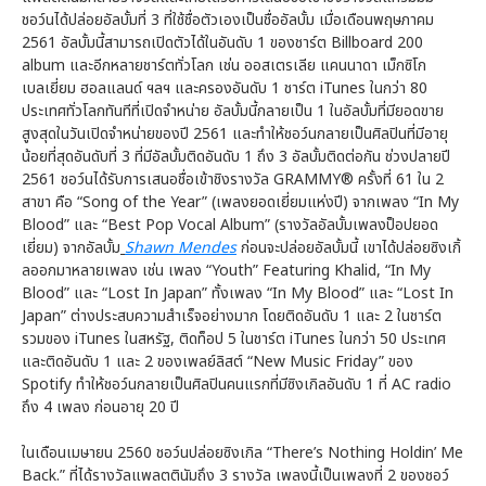
ชอว์นได้ปล่อยอัลบั้มที่ 3 ที่ใช้ชื่อตัวเองเป็นชื่ออัลบั้ม เมื่อเดือนพฤษภาคม
2561 อัลบั้มนี้สามารถเปิดตัวได้ในอันดับ 1 ของชาร์ต Billboard 200
album และอีกหลายชาร์ตทั่วโลก เช่น ออสเตรเลีย แคนนาดา เม็กซิโก
เบลเยี่ยม ฮอลแลนด์ ฯลฯ และครองอันดับ 1 ชาร์ต iTunes ในกว่า 80
ประเทศทั่วโลกทันทีที่เปิดจำหน่าย อัลบั้มนี้กลายเป็น 1 ในอัลบั้มที่มียอดขาย
สูงสุดในวันเปิดจำหน่ายของปี 2561 และทำให้ชอว์นกลายเป็นศิลปินที่มีอายุ
น้อยที่สุดอันดับที่ 3 ที่มีอัลบั้มติดอันดับ 1 ถึง 3 อัลบั้มติดต่อกัน ช่วงปลายปี
2561 ชอว์นได้รับการเสนอชื่อเข้าชิงรางวัล GRAMMY® ครั้งที่ 61 ใน 2
สาขา คือ “Song of the Year” (เพลงยอดเยี่ยมแห่งปี) จากเพลง “In My
Blood” และ “Best Pop Vocal Album” (รางวัลอัลบั้มเพลงป็อปยอด
เยี่ยม) จากอัลบั้ม
Shawn Mendes
ก่อนจะปล่อยอัลบั้มนี้ เขาได้ปล่อยซิงเกิ้
ลออกมาหลายเพลง เช่น เพลง “Youth” Featuring Khalid, “In My
Blood” และ “Lost In Japan” ทั้งเพลง “In My Blood” และ “Lost In
Japan” ต่างประสบความสำเร็จอย่างมาก โดยติดอันดับ 1 และ 2 ในชาร์ต
รวมของ iTunes ในสหรัฐ, ติดท็อป 5 ในชาร์ต iTunes ในกว่า 50 ประเทศ
และติดอันดับ 1 และ 2 ของเพลย์ลิสต์ “New Music Friday” ของ
Spotify ทำให้ชอว์นกลายเป็นศิลปินคนแรกที่มีซิงเกิลอันดับ 1 ที่ AC radio
ถึง 4 เพลง ก่อนอายุ 20 ปี
ในเดือนเมษายน 2560 ชอว์นปล่อยซิงเกิล “There’s Nothing Holdin’ Me
Back.” ที่ได้รางวัลแพลตตินัมถึง 3 รางวัล เพลงนี้เป็นเพลงที่ 2 ของชอว์