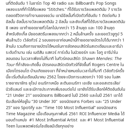
นที่ติดอันดับ 1 ในชาร์ต Top 40 radio และ Billboard’s Pop Songs
เพลงแรกที่ทำได้คือเพลง “Stitches.” ที่ได้รับรางวัลแพลตตินัม 7 รางวัล
ตลอดชีวิตการทำงานของชอว์น เขามีอัลบั้มที่เปิดตัวที่อันดับ 1 ติดต่อกัน 3
อัลบั้ม อัลบั้มรางวัลแพลตตินัม 2 อัลบั้ม และซิงเกิ้ลที่ได้รับรางวัลแพลตตินัม
8 เพลง เขาทำยอดขายทั่วโลกไปมากกว่า 15 ล้านชุด และ 100 ล้านชุด
สำหรับซิงเกิ้ล มียอดสตรีมเพลงมากกว่า 2 หมื่นล้านครั้ง และยอดวิวยูทูป 5
พันล้านวิว เวิล์ดทัวร์ 2 รอบของเขาก่อนหน้านี้ทำยอดขายบัตรไปได้มากกว่า 1
ล้านใบ รวมถึงการขายบัตรได้หมดในการจัดคอนเสิร์ตในสเตเดียมและอารีน่า
ระดับตำนาน เช่น เมดิสัน แสควร์ การ์เด้น ในนิวยอร์ก และ โอทู อารีน่าใน
ลอนดอน ในเวลาเพียงไม่กี่นาที ในทัวร์คอนเสิร์ต
Shawn Mendes: The
Tour
ที่กำลังจะเกิดขึ้น บัตรคอนเสิร์ตเปิดทัวร์ที่จัดขึ้นที่ Rogers Centre ใน
เมืองโตรอนโต บ้านเกิดของเขา ก็จำหน่ายหมดในเวลาไม่กี่นาที เวิล์ดทัวร์ครั้ง
นี้จะเริ่มต้นในเดือนมีนาคม 2562 โดยจะเปิดการแสดงกว่า 100 รอบ ในสห
ราชอาณาจักร ยุโรป อเมริกาเหนือ ละตินอเมริกา เอเชีย และออสเตรเลีย/
นิวซีแลนด์ และจะมีการประกาศเพิ่มรอบต่อไป เขายังได้รับเลือกให้ติดอันดับใน
“21 Under 21” ของนิตยสาร Billboard ในปี 2560 และในปี 2561 เขาได้
รับเลือกให้อยู่ใน “30 Under 30” ของนิตยสาร Forbes และ “25 Under
25” ของ Spotify และ “Time 100 Most Influential” ของนิตยสาร
Time Magazine เมื่อเดือนกุมภาพันธ์ 2561 ROI Influencer Media ได้
มอบตำแหน่ง #1 Most Influential Artist และ #1 Most Influential
Teen ในแพลตฟอร์มโซเชียลมีเดียทุกอย่าง