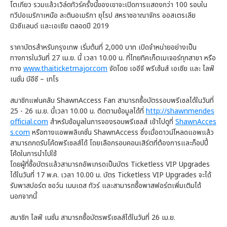
โตเกียว รวมแล้วเวิล์ดทัวร์ครั้งนี้ของเขาจะเปิดการแสดงกว่า 100 รอบใน
ทวีปอเมริกาเหนือ ละตินอเมริกา ยุโรป สหราชอาณาจักร ออสเตรเลีย
นิวซีแลนด์ และเอเชีย ตลอดปี 2019
ราคาบัตรสำหรับกรุงเทพ เริ่มต้นที่ 2,000 บาท เปิดจำหน่ายอย่างเป็น
ทางการในวันที่ 27 เม.ย. นี้ เวลา 10.00 น. ที่ไทยทิคเก็ตเมเจอร์ทุกสาขา หรือ
ทาง
www.thaiticketmajor.com
จัดโดย เออีจี พรีเซ้นส์ เอเชีย และ ไลฟ์
เนชั่น บีอีซี – เทโร
สมาชิกแฟนคลับ ShawnAccess Fan สามารถซื้อบัตรรอบพรีเซลได้ในวันที่
25 - 26 เม.ย. นี้เวลา 10.00 น. ติดตามข้อมูลได้ที่
http://shawnmendes
official.com
สำหรับข้อมูลในการจองรอบพรีเซลส์ เข้าไปดูที่
ShawnAcces
s.com
หรือทางแอพพลิเคชั่น ShawnAccess ซึ่งเมื่อดาวน์โหลดแอพแล้ว
สามารถกดรับโค้ดพรีเซลส์ได้ โดยเลือกรอบคอนเสิร์ตที่ต้องการและก็อปปี้
โค้ดในการนำไปใช้
โดยผู้ที่ซื้อบัตรแล้วสามารถอัพเกรดเป็นบัตร Ticketless VIP Upgrades
ได้ในวันที่ 17 พ.ค. เวลา 10.00 น. บัตร Ticketless VIP Upgrades จะได้
รับพาสปอร์ต ชอว์น เมนเดส ทัวร์ และสามารถซื้อพาสฟอร์ตเพิ่มเติมได้
นอกจากนี้
สมาชิก ไลฟ์ เนชั่น สามารถซื้อบัตรพรีเซลส์ได้ในวันที่ 26 เม.ย.