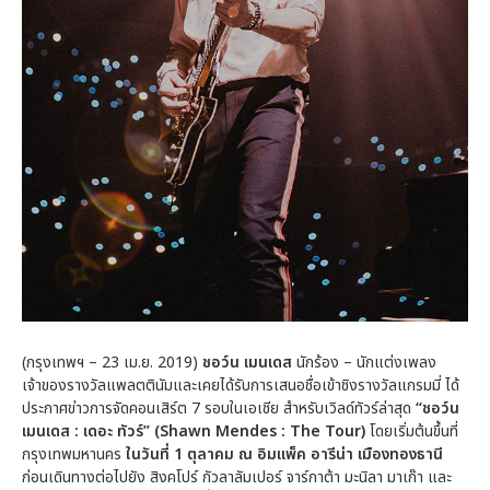
(กรุงเทพฯ – 23 เม.ย. 2019)
ชอว์น เมนเดส
นักร้อง – นักแต่งเพลง
เจ้าของรางวัลแพลตตินัมและเคยได้รับการเสนอชื่อเข้าชิงรางวัลแกรมมี่ ได้
ประกาศข่าวการจัดคอนเสิร์ต 7 รอบในเอเชีย สำหรับเวิลด์ทัวร์ล่าสุด
“ชอว์น
เมนเดส
: เดอะ ทัวร์” (Shawn Mendes : The Tour)
โดยเริ่มต้นขึ้นที่
กรุงเทพมหานคร
ในวันที่ 1 ตุลาคม ณ อิมแพ็ค อารีน่า เมืองทองธานี
ก่อนเดินทางต่อไปยัง สิงคโปร์ กัวลาลัมเปอร์ จาร์กาต้า มะนิลา มาเก๊า และ