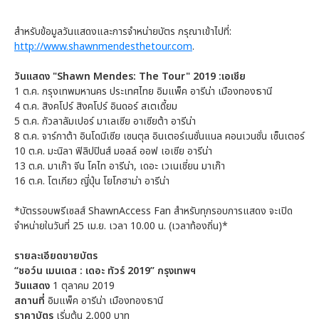
สำหรับข้อมูลวันแสดงและการจำหน่ายบัตร กรุณาเข้าไปที่:
http://www.shawnmendesthetour.com
.
วันแสดง
"Shawn Mendes: The Tour" 2019
:
เอเชีย
1 ต.ค. กรุงเทพมหานคร ประเทศไทย อิมแพ็ค อารีน่า เมืองทองธานี
4 ต.ค. สิงคโปร์ สิงคโปร์ อินดอร์ สเตเดี้ยม
5 ต.ค. กัวลาลัมเปอร์ มาเลเซีย อาเซียต้า อารีน่า
8 ต.ค. จาร์กาต้า อินโดนีเซีย เซนตุล อินเตอร์เนชั่นแนล คอนเวนชั่น เซ็นเตอร์
10 ต.ค. มะนิลา ฟิลิปปินส์ มอลล์ ออฟ เอเชีย อารีน่า
13 ต.ค. มาเก๊า จีน โคไท อารีน่า, เดอะ เวเนเชี่ยน มาเก๊า
16 ต.ค. โตเกียว ญี่ปุ่น โยโกฮาม่า อารีน่า
*บัตรรอบพรีเซลส์ ShawnAccess Fan สำหรับทุกรอบการแสดง จะเปิด
จำหน่ายในวันที่ 25 เม.ย. เวลา 10.00 น. (เวลาท้องถิ่น)*
รายละเอียดขายบัตร
“ชอว์น เมนเดส
: เดอะ ทัวร์ 2019”
กรุงเทพฯ
วันแสดง
1 ตุลาคม 2019
สถานที่
อิมแพ็ค อารีน่า เมืองทองธานี
ราคาบัตร
เริ่มต้น 2,000 บาท