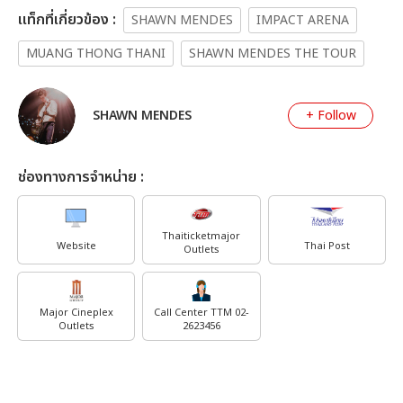
เเท็กที่เกี่ยวข้อง :
SHAWN MENDES
IMPACT ARENA
MUANG THONG THANI
SHAWN MENDES THE TOUR
SHAWN MENDES
+ Follow
ช่องทางการจำหน่าย :
Thaiticketmajor
Website
Thai Post
Outlets
Major Cineplex
Call Center TTM 02-
Outlets
2623456