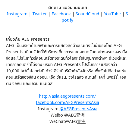
ติดตาม ชอว์น เมนเดส
Instagram
|
Twitter
|
Facebook
|
SoundCloud
|
YouTube
|
S
potify
เกี่ยวกับ
AEG Presents
AEG เป็นบริษัทด้านกีฬาและการแสดงสดด้านบันเทิงชั้นนำของโลก AEG
Presents เป็นบริษัทที่ให้บริการเกี่ยวการแสดงดนตรีสดอย่างครบวงจร ทั้ง
จัดและโปรโมททัวร์คอนเสิร์ตที่งระดับทั้วโลกหรือในภูมิภาคต่างๆ อีเวนต์และ
เทศกาลดนตรีที่โด่งดัง บริษัท AEG Presents โปรโมทการแสดงกว่า
10,000 โชว์ทั่วโลกต่อปี ทัวร์เสิร์ตที่บริษัทกำลังจัดหรือเพิ่งจัดไปก็อย่างเช่น
คอนเสิร์ตของซีลีน ดิออน, เอ็ด ชีแรน, วงโรลลิ่ง สโตนส์, เคที่ เพอร์รี่, เอล
ตัน จอห์น และชอว์น เมนเดส
http://asia.aegpresents.com/
facebook.com/AEGPresentsAsia
Instagram
@AEGPresentsAsia
Weibo @AEG
亚洲
WeChat@AEG
亚洲