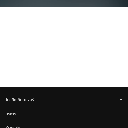
ไทยทิคเก็ตเมเจอร์
บริการ