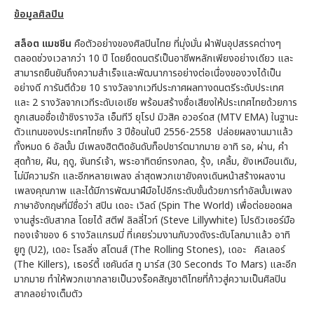
ข้อมูลศิลปิน
สล็อต แมชชีน
คือตัวอย่างของศิลปินไทย ที่มุ่งมั่น ฝ่าฟันอุปสรรคต่างๆ
ตลอดช่วงเวลากว่า 10 ปี โดยยึดดนตรีเป็นอาชีพหลักเพียงอย่างเดียว และ
สามารถยืนยันถึงความสำเร็จและพัฒนาการอย่างต่อเนื่องของวงได้เป็น
อย่างดี การันตีด้วย 10 รางวัลจากเวทีประกาศผลทางดนตรีระดับประเทศ
และ 2 รางวัลจากเวทีระดับเอเชีย พร้อมสร้างชื่อเสียงให้ประเทศไทยด้วยการ
ถูกเสนอชื่อเข้าชิงรางวัล เอ็มทีวี ยุโรป มิวสิค อวอร์ดส (MTV EMA) ในฐานะ
ตัวแทนของประเทศไทยถึง 3 ปีซ้อนในปี 2556-2558 ปล่อยผลงานมาแล้ว
ทั้งหมด 6 อัลบั้ม มีเพลงฮิตติดอันดับท็อปชาร์ตมากมาย อาทิ รอ, ผ่าน, คำ
สุดท้าย, ฝัน, ฤดู, จันทร์เจ้า, พระอาทิตย์ทรงกลด, รุ้ง, เคลิ้ม, ยังเหมือนเดิม,
ไม่มีความรัก และอีกหลายเพลง ล่าสุดพวกเขายังคงเดินหน้าสร้างผลงาน
เพลงคุณภาพ และได้มีการพัฒนาฝีมือไปอีกระดับขั้นด้วยการทำอัลบั้มเพลง
ภาษาอังกฤษที่มีชื่อว่า สปิน เดอะ เวิลด์ (Spin The World) เพื่อต่อยอดผล
งานสู่ระดับสากล โดยได้ สตีฟ ลิลลี่ไวท์ (Steve Lillywhite) โปรดิวเซอร์มือ
ทองเจ้าของ 6 รางวัลแกรมมี่ ที่เคยร่วมงานกับวงดังระดับโลกมาแล้ว อาทิ
ยูทู (U2), เดอะ โรลลิ่ง สโตนส์ (The Rolling Stones), เดอะ คิลเลอร์
(The Killers), เธอร์ตี้ เซคันด์ส ทู มาร์ส (30 Seconds To Mars) และอีก
มากมาย ทำให้พวกเขากลายเป็นวงร็อคสัญชาติไทยที่ก้าวสู่ความเป็นศิลปิน
สากลอย่างเต็มตัว