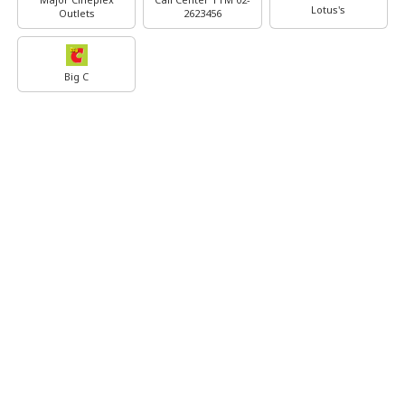
Major Cineplex
Call Center TTM 02-
Lotus's
Outlets
2623456
Big C