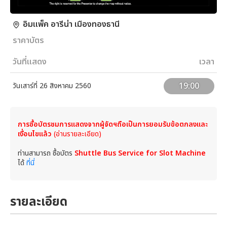
อิมแพ็ค อารีน่า เมืองทองธานี
ราคาบัตร
วันที่แสดง
เวลา
19:00
วันเสาร์ที่ 26 สิงหาคม 2560
การซื้อบัตรชมการแสดงจากผู้จัดฯ​ถือเป็นการยอมรับข้อตกลงและ
เงื่อนไขแล้ว
(อ่านรายละเอียด)
ท่านสามารถ ซื้อบัตร
Shuttle Bus Service for Slot Machine
ได้
ที่นี่
รายละเอียด