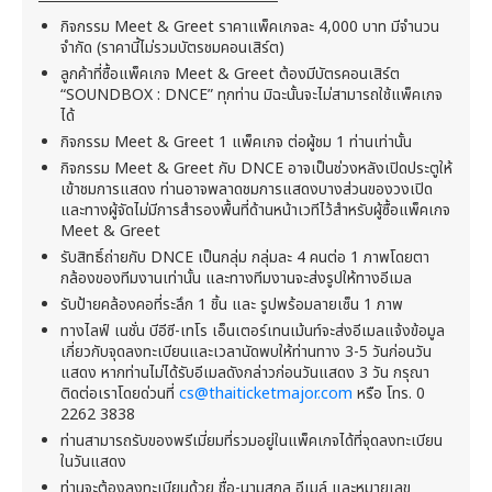
กิจกรรม Meet & Greet ราคาแพ็คเกจละ 4,000 บาท มีจำนวน
จำกัด (ราคานี้ไม่รวมบัตรชมคอนเสิร์ต)
ลูกค้าที่ซื้อแพ็คเกจ Meet & Greet ต้องมีบัตรคอนเสิร์ต
“SOUNDBOX : DNCE” ทุกท่าน มิฉะนั้นจะไม่สามารถใช้แพ็คเกจ
ได้
กิจกรรม Meet & Greet 1 แพ็คเกจ ต่อผู้ชม 1 ท่านเท่านั้น
กิจกรรม Meet & Greet กับ DNCE อาจเป็นช่วงหลังเปิดประตูให้
เข้าชมการแสดง ท่านอาจพลาดชมการแสดงบางส่วนของวงเปิด
และทางผู้จัดไม่มีการสำรองพื้นที่ด้านหน้าเวทีไว้สำหรับผู้ซื้อแพ็คเกจ
Meet & Greet
รับสิทธิ์ถ่ายกับ DNCE เป็นกลุ่ม กลุ่มละ 4 คนต่อ 1 ภาพโดยตา
กล้องของทีมงานเท่านั้น และทางทีมงานจะส่งรูปให้ทางอีเมล
รับป้ายคล้องคอที่ระลึก 1 ชิ้น และ รูปพร้อมลายเซ็น 1 ภาพ
ทางไลฟ์ เนชั่น บีอีซี-เทโร เอ็นเตอร์เทนเม้นท์จะส่งอีเมลแจ้งข้อมูล
เกี่ยวกับจุดลงทะเบียนและเวลานัดพบให้ท่านทาง 3-5 วันก่อนวัน
แสดง หากท่านไม่ได้รับอีเมลดังกล่าวก่อนวันแสดง 3 วัน กรุณา
ติดต่อเราโดยด่วนที่
cs@thaiticketmajor.com
หรือ โทร. 0
2262 3838
ท่านสามารถรับของพรีเมี่ยมที่รวมอยู่ในแพ็คเกจได้ที่จุดลงทะเบียน
ในวันแสดง
ท่านจะต้องลงทะเบียนด้วย ชื่อ-นามสกุล อีเมล์ และหมายเลข