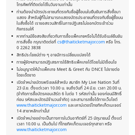
โทรศัพท์ที่ติดต่อได้ในวันงานเท่านั้น
ท่านต้องนำบัตรประชาชนที่ตรงกับชื่อผู้ซื้อบนใบยืนยันการสั่งซื้อมา
แสดง สำหรับผู้ทึ่ไม่สามารถแสดงบัตรประชาชนที่ตรงกับชื่อผู้ซื้อบน
ใบสั่งซื้อได้ เราขอสงวนสิทธิ์ในการปฏิเสธไม่ออกบัตรเข้าร่วม
กิจกรรมให้
หากท่านมีข้อสงสัยเกี่ยวกับการซื้อแพ็คเกจหรือไม่ได้รับอีเมล์ยืนยัน
การสั่งซื้อ กรุณาติดต่อที่
cs@thaiticketmajor.com
หรือ โทร.
0 2262 3838
สิทธิประโยชน์ต่าง ๆ อาจมีการเปลี่ยนแปลงได้
ทางผู้จัดฯสามารถปฏิเสธการใช้สิทธิแพ็คเกจได้โดยไม่มีเงื่อนไข
ไม่อนุญาตให้นำแพ็คเกจ Meet & Greet กับ DNCE ไปขายต่อ
โดยเด็ดขาด
เปิดจำหน่ายบัตรพรีเซลล์สำหรับ สมาชิก My Live Nation วันที่
23 มิ.ย. ตั้งแต่เวลา 10.00 น. จนถึงวันที่ 24 มิ.ย. เวลา 20.00 น.
(จำกัดการซื้อบัตรคอนเสิร์ต 6 ใบต่อ 1 รหัสเท่านั้น จองก่อนมีสิทธิ์
ก่อน รหัสและบัตรมีจำนวนจำกัด) และสามารถซื้อได้ทางเว็บไซต์
www.thaiticketmajor.com
และเคาน์เตอร์ไทยทิคเก็ตเมเจอร์
14 สาขาหลักเท่านั้น!
เปิดจำหน่ายอย่างเป็นทางการในวันอาทิตย์ที่ 25 มิถุนายนนี้ ตั้งแต่
เวลา 10.00 น. เป็นต้นไป ที่ไทยทิคเก็ตเมเจอร์ทุกสาขา หรือ
www.thaiticketmajor.com