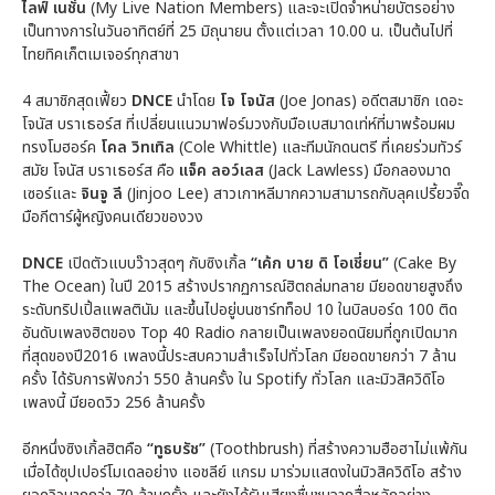
ไลฟ์ เนชั่น
(My Live Nation Members) และจะเปิดจำหน่ายบัตรอย่าง
เป็นทางการในวันอาทิตย์ที่ 25 มิถุนายน ตั้งแต่เวลา 10.00 น. เป็นต้นไปที่
ไทยทิคเก็ตเมเจอร์ทุกสาขา
4 สมาชิกสุดเฟี้ยว
DNCE
นำโดย
โจ โจนัส
(Joe Jonas) อดีตสมาชิก เดอะ
โจนัส บราเธอร์ส ที่เปลี่ยนแนวมาฟอร์มวงกับมือเบสมาดเท่ห์ที่มาพร้อมผม
ทรงโมฮอร์ค
โคล วิทเทิล
(Cole Whittle) และทีมนักดนตรี ที่เคยร่วมทัวร์
สมัย โจนัส บราเธอร์ส คือ
แจ็ค ลอว์เลส
(Jack Lawless) มือกลองมาด
เซอร์และ
จินจู ลี
(Jinjoo Lee) สาวเกาหลีมากความสามารถกับลุคเปรี้ยวจี๊ด
มือกีตาร์ผู้หญิงคนเดียวของวง
DNCE
เปิดตัวแบบว๊าวสุดๆ กับซิงเกิ้ล
“เค้ก บาย ดิ โอเชี่ยน”
(Cake By
The Ocean) ในปี 2015 สร้างปรากฏการณ์ฮิตถล่มทลาย มียอดขายสูงถึง
ระดับทริปเปิ้ลแพลตินัม และขึ้นไปอยู่บนชาร์ทท็อป 10 ในบิลบอร์ด 100 ติด
อันดับเพลงฮิตของ Top 40 Radio กลายเป็นเพลงยอดนิยมที่ถูกเปิดมาก
ที่สุดของปี2016 เพลงนี้ประสบความสำเร็จไปทั่วโลก มียอดขายกว่า 7 ล้าน
ครั้ง ได้รับการฟังกว่า 550 ล้านครั้ง ใน Spotify ทั่วโลก และมิวสิควิดิโอ
เพลงนี้ มียอดวิว 256 ล้านครั้ง
อีกหนึ่งซิงเกิ้ลฮิตคือ
“ทูธบรัช”
(Toothbrush) ที่สร้างความฮือฮาไม่แพ้กัน
เมื่อได้ซุปเปอร์โมเดลอย่าง แอชลีย์ แกรม มาร่วมแสดงในมิวสิควิดิโอ สร้าง