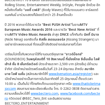
ยอดวิวมากกว่า 70 ล้านครั้ง และยังได้รับเสียงชื่นชมจากสื่อหลักอย่าง
Rolling Stone, Entertainment Weekly, InStyle, People อีกด้วย อีก
หนึ่งซิงเกิ้ลคือ
“บอดี้ เวฟส์”
(Body Waves) ที่ได้นางแบบสาว ชาร์ลอตต์
แมคคินนี่ มาร่วมแสดงก็มียอดวิวกว่า 25 ล้านครั้งแล้ว
ปี 2016 พวกเขาได้รับรางวัล
“Best PUSH Artist”
ในงาน
MTV
European Music Awards
2016
และรางวัล “
Best New Artist
” ที่
งาน
MTV Video Music Awards
ล่าสุด
DNCE
แท็กทีมกับ
นิคกี้ มินาจ
(Nicki Ninaj) ออกซิงเกิ้ล
คิสซิ่ง สเตรนเจอร์ส
(Kissing Strangers) มา
เขย่าชาร์ทเพลงแดนซ์ ที่ตอนนี้กำลังฮิตอย่างถล่มทลายทั่วโลก
เตรียมไปกรี๊ดกับพวกเขาได้ที่งานดนตรีคุณภาพ
“ซาวด์บ็อกซ์”
(SOUNDBOX)
วันพฤหัสบดีที่ 10 สิงหาคมนี้ ที่เมืองไทย จีเอ็มเอ็ม ไลฟ์
เฮ้าส์ ชั้น 8 เซ็นทรัลเวิลด์
บัตรเข้าชมราคา 2,500 บาท (บัตรยืน) มีจำนวน
จำกัด! เปิดจำหน่ายบัตรพรีเซลล์ในวันที่ 23-24 มิถุนายน สำหรับ
สมาชิก
มาย ไลฟ์ เนชั่น
(สมัครสมาชิกได้ที่
www.livenation.asia/register
) และ
เปิดจำหน่ายอย่างเป็นทางการในวันอาทิตย์ที่ 25 มิถุนายนนี้ ตั้งแต่เวลา
10.00 น. เป็นต้นไป ที่ไทยทิคเก็ตเมเจอร์ทุกสาขา หรือ
www.thaiticketma
jor.com
สอบถามรายละเอียดเพิ่มเติม โทร. 0-2262-3838 ติดตามข่าวสาร
ความเคลื่อนไหวได้ที่
www.bectero.com
,
www.facebook.com/becte
ro
ทวิตเตอร์ @BEC_Tero_Ent และอินสตราแกรม
BECTERO_ENTERTAINMENT