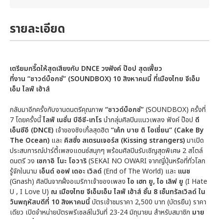
รายละเอียด
เตรียมกรี๊ดให้สุดเสียงกับ
DNCE วงฟังค์ ป๊อป สุดเฟี้ยว
ที่งาน
“ซาวด์บ็อกซ์” (SOUNDBOX) 10 สิงหาคมนี้ ที่เมืองไทย จีเอ็ม
เอ็ม ไลฟ์ เฮ้าส์
กลับมาอีกครั้งกับงานดนตรีคุณภาพ
“ซาวด์บ็อกซ์”
(SOUNDBOX) ครั้งที่
7 โดยครั้งนี้
ไลฟ์ เนชั่น
บีอีซี-เทโร
นำกลุ่มศิลปินแนวเพลง ฟังค์ ป๊อป
ดี
เอ็นซีอี (
DNCE)
เจ้าของซิงเกิ้ลสุดฮิต
“เค้ก บาย ดิ โอเชี่ยน”
(Cake By
The Ocean)
และ
คิสซิ่ง สเตรนเจอร์ส
(Kissing strangers)
มาเปิด
ประสบการณ์ปาร์ตี้เพลงแดนซ์สนุกๆ พร้อมศิลปินรับเชิญสุดพิเศษ 2 สไตล์
ดนตรี วง
เซกาอิ โนะ โอวาริ
(SEKAI NO OWARI จากญี่ปุ่นหรือที่ทั่วโลก
รู้จักในนาม
เอ็นด์ ออฟ เดอะ เวิลด์
(End of The World) และ
แนช
(Gnash) ศิลปินจากฝั่งอเมริกาเจ้าของเพลง
ไอ เฮท ยู, ไอ เลิฟ ยู
(I Hate
U , I Love U)
ณ เมืองไทย จีเอ็มเอ็ม ไลฟ์ เฮ้าส์ ชั้น
8 เซ็นทรัลเวิลด์
ใน
วันพฤหัสบดีที่
10 สิงหาคมนี้
บัตรเข้าชมราคา 2,500 บาท (บัตรยืน) ราคา
เดียว เปิดจำหน่ายบัตรพรีเซลล์ในวันที่ 23-24 มิถุนายน สำหรับสมาชิก
มาย