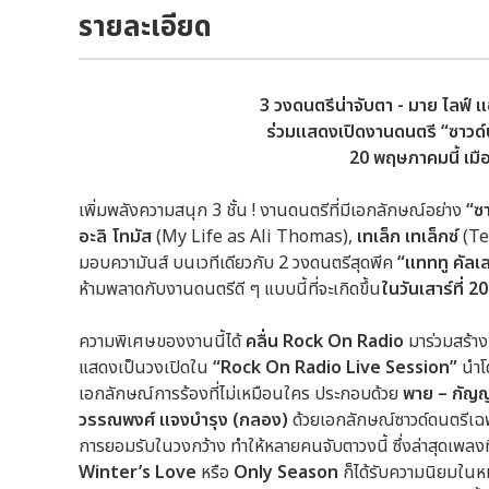
รายละเอียด
3 วงดนตรีน่าจับตา - มาย ไลฟ์ แ
ร่วมแสดงเปิดงานดนตรี “ซาวด์บ
20 พฤษภาคมนี้ เมือง
เพิ่มพลังความสนุก 3 ชั้น ! งานดนตรีที่มีเอกลักษณ์อย่าง
“
ซา
อะลิ โทมัส
(My Life as Ali Thomas),
เทเล็ก เทเล็กซ์
(Te
มอบความันส์ บนเวทีเดียวกับ 2 วงดนตรีสุดพีค
“แทททู คัลเล
ห้ามพลาดกับงานดนตรีดี ๆ แบบนี้ที่จะเกิดขึ้น
ในวันเสาร์ที่ 
ความพิเศษของงานนี้ได้
คลื่น
Rock On Radio
มาร่วมสร้า
แสดงเป็นวงเปิดใน
“Rock On Radio Live Session”
นำโ
เอกลักษณ์การร้องที่ไม่เหมือนใคร ประกอบด้วย
พาย – กัญญ
วรรณพงศ์ แจงบำรุง (กลอง)
ด้วยเอกลักษณ์ซาวด์ดนตรีเฉ
การยอมรับในวงกว้าง ทำให้หลายคนจับตาวงนี้ ซึ่งล่าสุดเพลง
Winter’s Love
หรือ
Only Season
ก็ได้รับความนิยมในห