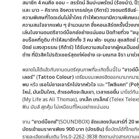
สมาชิก
4 คนคือ ออม – สรรัตน์ ลิมปะนพรัตน์ (ร้องนำ), ปิ้
และ นาว – คิรากร อิงควราภรณ์กุล (กีตาร์) วงดนตรีซินธ์- 
ความพิเศษที่โดดเด่นไม่ซ้ำใคร ทำให้พวกเขามีความพิเศษและน
ความสนใจจากแฟน ๆ จำนวนมาก ซึ่งคอนเสิร์ตครั้งนี้วงเทเ
เล่นในงานดนตรีซาวด์บ็อกซ์อย่างแน่นอน ปิดท้ายที่วง “ชนุ
อบร็อคที่ดูดิบ ทำให้สมาชิกทั้ง 3 คน พัด- ชนุดม สุขสถิตย
ปัตย์ แสงสุวรรณ (กีต้าร์) ได้รับความสนใจจากผู้คนเป็นอย่
ต่าง ที่มิวสิคโปรดิวเซอร์สุดเท่ห์อย่าง เจ-มณฑล จิรา มาช
พลาดไม่ได้แล้วกับงานดนตรีคุณภาพที่จะเกิดขึ้นนี้ใน
“ซาวด์บ็
เลอร์”
(
Tattoo Colour)
เตรียมขนเพลงฮิตออกมามากมายไ
พบ
หรือ
เธอไม่อาจเอารักไปจากหัวใจ
และ
“โพลีแคท”
(
Pol
ใหม่, มันเป็นใคร, ถ้าเธอคิดจะลืมเขา, เวลาเธอยิ้ม
มาโชว์กั
(My Life as Ali Thomas),
เทเล็ก เทเล็กซ์
(Telex Telex
ฟิน มันส์ สุดคุ้ม ไม่เหมือนที่ไหนอย่างแน่นอน
งาน
“ซาวด์บ็อกซ์”
(SOUNDBOX)
จัดแสดงวันเสาร์ที่ 20 พฤ
บัตรเข้าชมราคาเพียง 900 บาท (บัตรยืน)
ซื้อบัตรได้ที่ไทย
รายละเอียดเพิ่มเติม โทร.0-2262-3838 ติดตามข่าวสารความเคล