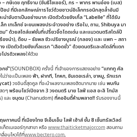
ว – กษิเดช ฤทธิ์งาม (ซินธิไซเซอร์), กร – พากร พานอ่อง (เบส)
ป๊อป ที่มีเอกลักษณ์การโชว์ด้วยซาวน์อิเล็กทรอนิกสุดล้ำอันมี
่าจับตาเป็นอย่างมาก เปิดตัวด้วยซิงเกิ้ล “Labelle” ที่ได้รับ
ล็ก เทเล็กซ์ จะขนเพลงประจำวงอย่าง เรือใบ, ถาม, Shibuya มา
ดม” ด้วยสไตล์แฟชั่นที่เปรี้ยวจิ๊ดโดดเด่น และแนวดนตรีสไตล์ป็
์ (ร้องนำ), ต๊อบ – ธัชพล ชีวะปริยางบูรณ์ (กลอง) และ แพท – สถา
าง เปิดตัวด้วยซิงเกิ้ลแรก “เลือดชั่ว” ด้วยดนตรีและสไตล์ที่แตก
่วยโปรดิวเพลง
ให้ด้วย
อกซ์”
(SOUNDBOX) ครั้งนี้ ที่เจ้าของการแสดงอย่าง
“แทททู คัล
ม่ว่าจะเป็นเพลง
ฟ้า, ฝากที, โกหก, ซินเดอเรล่า, ขาหมู, รักแรก
ycat)
วงอินดี้สุดคูล ที่จะนำผลงานเพลงฮิตมากมาย เช่น
พบกัน
นสดๆ
พร้อมโชว์เปิดจาก 3 วงดนตรี
มาย ไลฟ์ แอส อะลิ โทมัส
s) และ
ชนุดม
(Chanudom)
ที่คออินดี้ห้ามพลาด
!!
รับรองงานนี้
ษภาคมนี้ ที่เมืองไทย จีเอ็มเอ็ม ไลฟ์ เฮ้าส์ ชั้น
8 เซ็นทรัลเวิลด์
ทิคเก็ตเมเจอร์ทุกสาขา หรือ
www.thaiticketmajor.com
สอบถาม
ื่อนไหวได้ที่
www.bectero.com
,