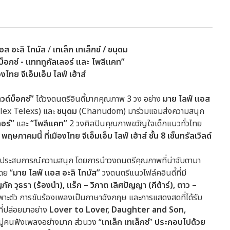
อส อะลิ โทมัส
/
เทเล็ก เทเล็กซ์
/ ชนุดม
็อกซ์ - แทททูคัลเลอร์ และ โพลีแคท”
ไทย จีเอ็มเอ็ม ไลฟ์ เฮ้าส์
วด์บ็อกซ์
”
ได้วงดนตรีอินดี้มากคุณภาพ 3 วง อย่าง
มาย ไลฟ์ แอส
lex Telexs) และ
ชนุดม
(Chanudom) มาร่วมแจมส่งความสนุก
อร์”
และ
“โพลีแคท”
2 วงศิลปินคุณภาพขวัญใจเด็กแนวทั่วไทย
20 พฤษภาคมนี้
ที่เมืองไทย จีเอ็มเอ็ม ไลฟ์ เฮ้าส์ ชั้น
8 เซ็นทรัลเวิลด์
งประสบการณ์ความสนุก โดยการนำวงดนตรีคุณภาพที่น่าจับตามา
ดย “
มาย ไลฟ์ แอส อะลิ โทมัส”
วงดนตรีแนวโฟล์คอินดี้ที่มี
ภัค วุธรา
(ร้องนำ), แร็ก – วิภาต เลิศปัญญา (กีต้าร์), ตาว –
พาะตัว การขับร้องเพลงเป็นภาษาอังกฤษ และการแสดงสดที่ได้รับ
ที่ปล่อยมาอย่าง
Lover to Lover, Daughter and Son,
มู่คนฟังเพลงอย่างมาก ส่วนวง “
เทเล็ก เทเล็กซ์
”
ประกอบไปด้วย