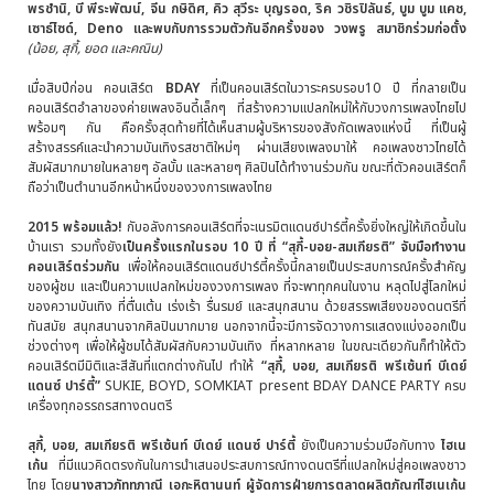
พรชำนิ, บี พีระพัฒน์, จีน กษิดิศ, คิว สุวีระ บุญรอด, ริค วชิรปิลันธ์,
บูม บูม แคช
,
เซาธ์ไซด์
, Deno
และพบกับการรวมตัวกันอีกครั้งของ
วงพรู
สมาชิกร่วมก่อตั้ง
(น้อย, สุกี้, ยอด และคณิน
)
เมื่อสิบปีก่อน คอนเสิร์ต
BDAY
ที่เป็นคอนเสิร์ตในวาระครบรอบ10 ปี ที่กลายเป็น
คอนเสิร์ตอำลาของค่ายเพลงอินดี้เล็กๆ ที่สร้างความแปลกใหม่ให้กับวงการเพลงไทยไป
พร้อมๆ กัน คือครั้งสุดท้ายที่ได้เห็นสามผู้บริหารของสังกัดเพลงแห่งนี้ ที่เป็นผู้
สร้างสรรค์และนำความบันเทิงรสชาติใหม่ๆ ผ่านเสียงเพลงมาให้ คอเพลงชาวไทยได้
สัมผัสมากมายในหลายๆ อัลบั้ม และหลายๆ ศิลปินได้ทำงานร่วมกัน ขณะที่ตัวคอนเสิร์ตก็
ถือว่าเป็นตำนานอีกหน้าหนึ่งของวงการเพลงไทย
2015 พร้อมแล้ว!
กับอลังการคอนเสิร์ตที่จะเนรมิตแดนซ์ปาร์ตี้ครั้งยิ่งใหญ่ให้เกิดขึ้นใน
บ้านเรา รวมทั้งยัง
เป็นครั้งแรกในรอบ
10
ปี ที่
“
สุกี้
-
บอย
-สมเกียรติ
”
จับมือทำงาน
คอนเสิร์ตร่วมกัน
เพื่อให้คอนเสิร์ตแดนซ์ปาร์ตี้ครั้งนี้กลายเป็นประสบการณ์ครั้งสำคัญ
ของผู้ชม และเป็นความแปลกใหม่ของวงการเพลง ที่จะพาทุกคนในงาน หลุดไปสู่โลกใหม่
ของความบันเทิง ที่ตื่นเต้น เร่งเร้า รื่นรมย์ และสนุกสนาน ด้วยสรรพเสียงของดนตรีที่
ทันสมัย สนุกสนานจากศิลปินมากมาย นอกจากนี้จะมีการจัดวางการแสดงแบ่งออกเป็น
ช่วงต่างๆ เพื่อให้ผู้ชมได้สัมผัสกับความบันเทิง ที่หลากหลาย ในขณะเดียวกันก็ทำให้ตัว
คอนเสิร์ตมีมิติและสีสันที่แตกต่างกันไป ทำให้
“
สุกี้, บอย, สมเกียรติ พรีเซ้นท์ บีเดย์
แดนซ์ ปาร์ตี้”
SUKIE, BOYD, SOMKIAT present BDAY DANCE PARTY ครบ
เครื่องทุกอรรถรสทางดนตรี
สุกี้, บอย, สมเกียรติ พรีเซ้นท์ บีเดย์ แดนซ์ ปาร์ตี้
ยังเป็นความร่วมมือกับทาง
ไฮเน
เก้น
ที่มีแนวคิดตรงกันในการนำเสนอประสบการณ์ทางดนตรีที่แปลกใหม่สู่คอเพลงชาว
ไทย โดย
นางสาวภัททภาณี
เอกะหิตานนท์ ผู้จัดการฝ่ายการตลาดผลิตภัณฑ์ไฮเนเก้น