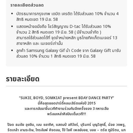
รายละเอียดส่วนลด
บัตรธนาคารกรุงเทพ เดบิต เครดิต ได้รับส่วนลด 10% จำนวน 4
สิทธิ หมดเขต 19 มิ.ย. 58
แสดงหน้าจอมือถือ โชว์สัญญาณ D-tac ได้รับส่วนลด 10%
จำนวน 2 สิทธิ หมดเขต 19 มิ.ย. 58 ( มีจำนวนจำกัด )
สามารถใช้ส่วนลดได้ที่ จุดจำหน่ายหลัก บูธไทยทิคเก็ตเมเจอร์ 13
สาขาหลัก และ เมเจอร์เท่านั้น
ลูกค้า Samsung Galaxy Gif นำ Code จาก Galaxy Gift มารับ
ส่วนลด 10% จำนวน 1 สิทธิ หมดเขต 19 มิ.ย. 58
รายละเอียด
“
SUKIE, BOYD, SOMKIAT
present
BDAY DANCE PARTY
”
นี่คือ
สุดยอดปาร์ตี้คอนเสิร์ตแห่งปี
2015
และการ
กลับมาขึ้นเวทีทำงานร่วมกันอีกครั้งของ
3 ทหารเสือ
พร้อมเหล่าศิลปินเต็มเวที
!!!
ป๊อด ธนชัย อุชชิน,
เบน ชลาทิศ
,
แสตมป์ อภิวัชร์
,
บุรินทร์ บุญวิสุทธิ์
, น้อย วงพรู,
รัดเกล้า อามระดิษ, ไทรอัมพ์ คิงดอม, โป้ โยคี เพลย์บอย, บอย – ตรัย ภูมิรัตน, นภ