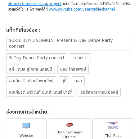
ebook.com/sukieclappproject
แล้ว ยังสามารถติดตามคลิปวีดีโอทัวร์คอนเสิร์ต
มิวสิควีดีโอ และฟังเพลงได้ที่
www.youtube.com/user/sukiechannel
เเท็กที่เกี่ยวข้อง :
SUKIE BOYD SOMKIAT Present B Day Dance Party
concert
B Day Dance Party concert
concert
สุกี้ - กมล สุโกศล แคลปป์
บอย โกสิยพงษ์
สมเกียรติ อริยะชัยพาณิชย์
สุกี้
บอย
สมเกียรติ พรีเซ้นท์ บีเดย์ แดนซ์ ปาร์ตี้
รอยัลพารากอน ฮอลล์
ช่องทางการจำหน่าย :
Thaiticketmajor
Website
Thai Post
Outlets