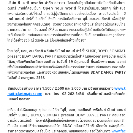
บริษัท ที เอ พี เทรดดิ้ง จำกัด
กล่าวว่า "ไฮเนเก้นมีจุดยืนในการเปิดโลกทัศน์ใหม่ทาง
ดนตรี ภายใต้คอนเซ็ปท์
Open Your World
โดยเราเป็นแบรนด์แรกๆ ที่นำเสนอ
แพลทฟอร์มดนตรีที่ก้าวล้ำเทรนด์สู่ผู้บริโภคชาวไทยอย่างต่อเนื่อง มาจนถึงโปรเจ็ค
บี
เดย์ แดนซ์ ปาร์ตี้
ในครั้งนี้ ซึ่งเป็นการจับมือกับทาง
สุกี้
-
บอย
-สมเกียรติ
เพื่อปฏิวัติ
วงการเพลงไทยจากกรอบเดิมๆ ด้วยซาวด์ดนตรีที่แตกต่างและถ่ายทอดโดยศิลปินไทย
มากความสามารถ ซึ่งตอกย้ำให้เห็นว่านอกจากเราจะเป็นผู้นำด้านเบียร์พรีเมียมคุณภาพ
ระดับโลกแล้ว เรายังมอบประสบการณ์และกิจกรรมที่ตอบรับกับความนิยมของลูกค้าชาว
ไทยได้อย่างยิ่งใหญ่ ตรงใจ และไม่เหมือนใครอย่างแท้จริง"
โดย
“
สุกี้, บอย, สมเกียรติ พรีเซ้นท์ บีเดย์ แดนซ์ ปาร์ตี้”
SUKIE, BOYD, SOMKIAT
present BDAY DANCE PARTY แดนซ์ปาร์ตี้ครั้งสำคัญของวงการเพลงไทย
จะมีให้
ได้สนุกกันเพียงวันเดียวรอบเดียว ในวันที่
19 มิถุนายนนี้ ที่
รอ
ยัลพารากอน ฮอลล์
เพื่อให้สมกับเป็นคอนเสิร์ตพิเศษครั้งพิเศษที่เป็นการกลับมาร่วมงานกันของสามทหารเสือ
แห่งวงการเพลงไทย
และชาวจังหวัดเชียงใหม่เตรียมพบกับ
BDAY DANCE PARTY
ในวันที่ 4 กรกฎาคม 2558
สำหรับบัตรเข้าชม ราคา
1,500 / 2,500 และ 3,000 บาท มีจำหน่ายแล้วทาง
www.t
haiticketmajor.com
และ โทร 02-262-3456 หรือที่เคาน์เตอร์ไทยทิคเก็
ต
เมเจอร์ ทุกสาขา
เตรียมตัวไปฟินแบบสุดๆ ในคอนเสิร์ต
“
สุกี้, บอย, สมเกียรติ พรีเซ้นท์ บีเดย์ แดนซ์
ปาร์ตี้”
SUKIE, BOYD, SOMKIAT present BDAY DANCE PARTY คอนเสิร์ต
ปาร์ตี้ดนตรีเต้นรำ ที่จะพาไปสู่โลกใหม่แห่งเสียงเพลงด้วยดนตรีซาวนด์อิเล็กทรอนิกส์ที่
ทันสมัย และทำให้ตำนานของคอนเสิร์ต
BDAY
กลับมามีชีวิตชีวาอีกครั้ง แฟนๆศิลปิน
สามารถติดตามความเคลื่อนไหว และกิจกรรมพิเศษของคอนเสิร์ตได้ผ่านทาง
www.fac