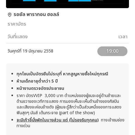
รอยัล พารากอน ฮอลล์
ราคาบัตร
วันที่แสดง
เวลา
19:00
วันศุกร์ที่ 19 มิถุนายน 2558
ทุกโซนเป็นบัตรยืนไม่ระบุที่ หากสูญหายซื้อใหม่ทุกรณี
ห้ามเด็กอายุต่ำกว่า 5 ปี
หน้างานตรวจบัตรประชาชน
ราคา บัตรVVIP 3,000 บาท ตำแหน่งของผู้ชมจะอยู่ด้านซ้ายและ
ด้านขวาของเวทีการแสดง การมองเห็นจะเห็นด้านข้างของศิลปิน
และเสียงจะค่อนข้างดัง (ผู้ชมจะรู้สึกว่าเป็นส่วนหนึ่งของการแสดง
ฟินสุดๆ มันส์ เต้นกระจาย (part of the show)
จะมีเก้าอี้นั่งพักในบางส่วน แต่ (ไม่รองรับทุกคน)
ทางเข้าชมช่อง
ทางด่วน