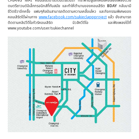
CHIANG MAI คอนเสิร์ตปาร์ตี้ดนตรีเต้นรำ ที่จะพาไปสู่โลกใหม่แห่งเสียงเพลงด้วย
ดนตรีซาวนด์อิเล็กทรอนิกส์ที่ทันสมัย และทำให้ตำนานของคอนเสิร์ต
BDAY
กลับมามี
ชีวิตชีวาอีกครั้ง แฟนๆศิลปินสามารถติดตามความเคลื่อนไหว และกิจกรรมพิเศษของ
คอนเสิร์ตได้ผ่านทาง
www.facebook.com/sukieclappproject
แล้ว ยังสามารถ
ติดตามคลิปวีดีโอทัวร์คอนเสิร์ต มิวสิควีดีโอ และฟังเพลงได้ที่
www.youtube.com/user/sukiechannel