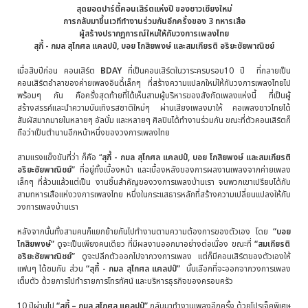
สุดยอดปาร์ตี้คอนเสิร์ตแห่งปี
ของชาวเชียงใหม่
การกลับมาขึ้นเวทีทำงานร่วมกันอีกครั้งของ
3 ทหารเสือ
ผู้สร้างปรากฏการณ์ใหม่ให้กับวงการเพลงไทย
สุกี้
- กมล
สุโกศล แคลปป์
,
บอย
โกสิยพงษ์ และสมเกียรติ อริยะชัยพาณิชย์
เมื่อสิบปีก่อน คอนเสิร์ต
BDAY
ที่เป็นคอนเสิร์ตในวาระครบรอบ10 ปี ที่กลายเป็น
คอนเสิร์ตอำลาของค่ายเพลงอินดี้เล็กๆ ที่สร้างความแปลกใหม่ให้กับวงการเพลงไทยไป
พร้อมๆ กัน คือครั้งสุดท้ายที่ได้เห็นสามผู้บริหารของสังกัดเพลงแห่งนี้ ที่เป็นผู้
สร้างสรรค์และนำความบันเทิงรสชาติใหม่ๆ ผ่านเสียงเพลงมาให้ คอเพลงชาวไทยได้
สัมผัสมากมายในหลายๆ อัลบั้ม และหลายๆ ศิลปินได้ทำงานร่วมกัน ขณะที่ตัวคอนเสิร์ตก็
ถือว่าเป็นตำนานอีกหน้าหนึ่งของวงการเพลงไทย
สามแรงแข็งขันที่ว่า ก็คือ “
สุกี้
- กมล สุโกศล แคลปป์,
บอย
โกสิยพงษ์ และสมเกียรติ
อริยะชัยพาณิชย์
”
ที่อยู่ทั้งเบื้องหน้า และเบื้องหลังของการผลงานเพลงจากค่ายเพลง
เล็กๆ ที่ล้วนแล้วแต่เป็น งานชิ้นสำคัญของวงการเพลงบ้านเรา จนพวกเขาเปรียบได้กับ
สามทหารเสือแห่งวงการเพลงไทย หนึ่งในกระแสธารหลักที่สร้างความเปลี่ยนแปลงให้กับ
วงการเพลงบ้านเรา
หลังจากนั้นทั้งสามคนก็แยกย้ายกันไปทำงานตามความต้องการของตัวเอง โดย
“บอย
โกสิยพงษ์
”
ดูจะเป็นเพียงคนเดียว ที่มีผลงานออกมาอย่างต่อเนื่อง ขณะที่
“
สมเกียรติ
อริยะชัยพาณิชย์
”
ดูจะปลีกตัวออกไปจากวงการเพลง แต่ก็มีคอนเสิร์ตของตัวเองให้
แฟนๆ ได้ชมกัน ส่วน
“
สุกี้
- กมล สุโกศล แคลปป์
”
นั้นเลือกที่จะออกจากวงการเพลง
เต็มตัว ด้วยการไปทำรายการโทรทัศน์ และบริหารธุรกิจของครอบครัว
10 ปีผ่านไป
“
สุกี้
– กมล
สุโกศล แคลปป์
”
กลับมาทำงานเพลงอีกครั้ง ด้วยโปรเจ็คพิเศษ