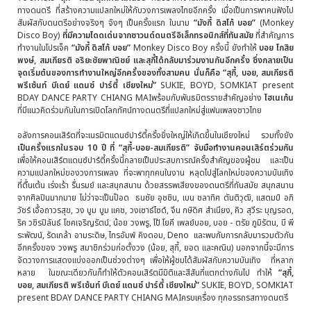
ทางดนตรี ที่สร้างความแปลกใหม่ให้กับวงการเพลงไทยอีกครั้ง เมื่อเป็นการพาคนฟังไป
สัมผัสกับดนตรีอย่างจริงๆ จังๆ เป็นครั้งแรก ในนาม
“
มังกี
ดิสโก
บอย
”
(Monkey
Disco Boy)
ที่มีความโดดเด่นจากซาวนด์ดนตรีอิเล็กทรอนิกส์ที่ทันสมัย
ที่สำคัญการ
ทำงานในโปรเจ็ค
“
มังกี
ดิสโก
บอย
”
Monkey Disco Boy ครั้งนี้ ยังทำให้
บอย
โกสิย
พงษ์
, สมเกียรติ อริยะชัยพาณิชย์ และสุกี้ได้กลับมาร่วมงานกันอีกครั้ง ซึ่งกลายเป็น
จุดเริ่มต้นของการทำงานใหญ่อีกครั้งของทั้งสามคน นั่นก็คือ “
สุกี้, บอย, สมเกียรติ
พรีเซ้นท์ บีเดย์ แดนซ์ ปาร์ตี้ เชียงใหม่”
SUKIE, BOYD, SOMKIAT present
BDAY DANCE PARTY CHIANG MAIพร้อมกับพันธมิตรรายสำคัญอย่าง
ไฮเนเก้น
ที่มีแนวคิดร่วมกันในการเปิดโลกทัศน์ทางดนตรีที่แปลกใหม่สู่แฟนเพลงชาวไทย
อลังการคอนเสิร์ตที่จะเนรมิตแดนซ์ปาร์ตี้ครั้งยิ่งใหญ่ให้เกิดขึ้นในเชียงใหม่ รวมทั้งยัง
เป็นครั้งแรกในรอบ
10
ปี ที่
“
สุกี้
-
บอย
-สมเกียรติ
”
จับมือทำงานคอนเสิร์ตร่วมกัน
เพื่อให้คอนเสิร์ตแดนซ์ปาร์ตี้ครั้งนี้กลายเป็นประสบการณ์ครั้งสำคัญของผู้ชม และเป็น
ความแปลกใหม่ของวงการเพลง ที่จะพาทุกคนในงาน หลุดไปสู่โลกใหม่ของความบันเทิง
ที่ตื่นเต้น เร่งเร้า รื่นรมย์ และสนุกสนาน ด้วยสรรพเสียงของดนตรีที่ทันสมัย สนุกสนาน
จากศิลปินมากมาย ไม่ว่าจะเป็นป๊อด ธนชัย อุชชิน, เบน ชลาทิศ ตันติวุฒิ, แสตมป์ อภิ
วัชร์ เอื้อถาวรสุข, วง บูม บูม แคช, วงเซาธ์ไซด์, จีน กษิดิศ สำเนียง, คิว สุวีระ บุญรอด,
ริค วชิรปิลันธ์ โชคเจริญรัตน์, น้อย วงพรู, โป้ โยคี เพลย์บอย, บอย - ตรัย ภูมิรัตน, บี พี
ระพัฒน์, รัดเกล้า อามระดิษ, ไทรอัมพ์ คิงดอม, Deno และพบกับการกลับมารวมตัวกัน
อีกครั้งของ วงพรู สมาชิกร่วมก่อตั้งวง (น้อย, สุกี้, ยอด และคณิน) นอกจากนี้จะมีการ
จัดวางการแสดงแบ่งออกเป็นช่วงต่างๆ เพื่อให้ผู้ชมได้สัมผัสกับความบันเทิง ที่หลาก
หลาย ในขณะเดียวกันก็ทำให้ตัวคอนเสิร์ตมีมิติและสีสันที่แตกต่างกันไป ทำให้
“
สุกี้,
บอย, สมเกียรติ พรีเซ้นท์ บีเดย์ แดนซ์ ปาร์ตี้ เชียงใหม่”
SUKIE, BOYD, SOMKIAT
present BDAY DANCE PARTY CHIANG MAIครบเครื่อง ทุกอรรถรสทางดนตรี