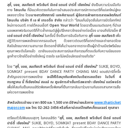
สุกี้, บอย, สมเกียรติ พรีเซ้นท์ บีเดย์ แดนซ์ ปาร์ตี้
เชียงใหม่
ยังเป็นความร่วมมือกับ
ทาง
ไฮเนเก้น
ที่มีแนวคิดตรงกันในการนำเสนอประสบการณ์ทางดนตรีที่แปลกใหม่สู่คอ
เพลงชาวไทย โดย
นางสาวภัททภาณี
เอกะหิตานนท์ ผู้จัดการฝ่ายการตลาดผลิตภัณฑ์
ไฮเนเก้น
บริษัท ที เอ พี เทรดดิ้ง จำกัด
กล่าวว่า "ไฮเนเก้นมีจุดยืนในการเปิดโลกทัศน์
ใหม่ทางดนตรี ภายใต้คอนเซ็ปท์
Open Your World
โดยเราเป็นแบรนด์แรกๆ ที่นำเส
นอแพลทฟอร์มดนตรีที่ก้าวล้ำเทรนด์สู่ผู้บริโภคชาวไทยอย่างต่อเนื่อง มาจนถึงโปรเจ็ค
บี
เดย์ แดนซ์ ปาร์ตี้
เชียงใหม่
ในครั้งนี้ ซึ่งเป็นการจับมือกับทาง
สุกี้
-
บอย
-สมเกียรติ
เพื่อ
ปฏิวัติวงการเพลงไทยจากกรอบเดิมๆ ด้วยซาวด์ดนตรีที่แตกต่างและถ่ายทอดโดย
ศิลปินไทยมากความสามารถ ซึ่งตอกย้ำให้เห็นว่านอกจากเราจะเป็นผู้นำด้านเบียร์พรีเมียม
คุณภาพระดับโลกแล้ว เรายังมอบประสบการณ์และกิจกรรมที่ตอบรับกับความนิยมของ
ลูกค้าชาวไทยได้อย่างยิ่งใหญ่ ตรงใจ และไม่เหมือนใครอย่างแท้จริง"
โดย
“
สุกี้, บอย, สมเกียรติ พรีเซ้นท์ บีเดย์ แดนซ์ ปาร์ตี้ เชียงใหม่”
SUKIE, BOYD,
SOMKIAT present BDAY DANCE PARTY CHIANG MAI แดนซ์ปาร์ตี้ครั้ง
สำคัญของวงการเพลงไทย
จะมีให้ได้สนุกกันเพียงวันเดียวรอบเดียว ในวันที่
4
กรกฎาคม
นี้ ที่
เชียงใหม่
ฮอลล์
ณ ศูนย์การค้าเซ็นทรัลพลาซ่า เชียงใหม่ แอร์พอร์ต
เพื่อให้สมกับเป็นคอนเสิร์ตพิเศษครั้งพิเศษที่เป็นการกลับมาร่วมงานกันของสามทหารเสือ
แห่งวงการเพลงไทย
สำหรับบัตรเข้าชม ราคา
800 และ 1,500 บาท มีจำหน่ายแล้วทาง
www.thaiticket
major.com
และ โทร 02-262-3456 หรือที่เคาน์เตอร์ไทยทิคเก็
ต
เมเจอร์ ทุกสาขา
เตรียมตัวไปฟินแบบสุดๆ ในคอนเสิร์ต
“
สุกี้, บอย, สมเกียรติ พรีเซ้นท์ บีเดย์ แดนซ์
ปาร์ตี้ เชียงใหม่”
SUKIE, BOYD, SOMKIAT present BDAY DANCE PARTY