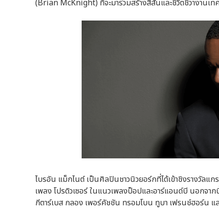
(Brian McKnight) ที่จะมาร่วมสร้างสีสันและชีวิตชีวางาน
ไบรอัน แม็กไนต์ เป็นศิลปินชาวนิวยอร์กที่ได้เข้าชิงรางวัลแก
เพลง โปรดิวเซอร์ ในแนวเพลงป็อปและอาร์แอนด์บี นอกจากนี้เ
กีตาร์เบส กลอง เพอร์คัชชัน ทรอมโบน ทูบา เฟรนช์ฮอร์น แ