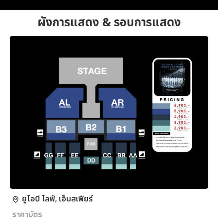
ผังการแสดง & รอบการแสดง
ยูโอบี ไลฟ์, เอ็มสเฟียร์
ราคาบัตร