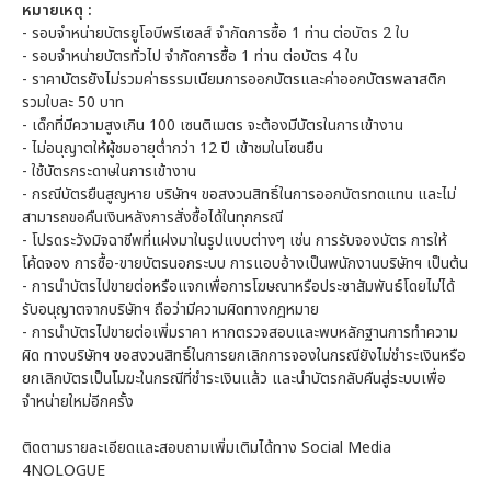
หมายเหตุ :
- รอบจำหน่ายบัตรยูโอบีพรีเซลส์ จำกัดการซื้อ 1 ท่าน ต่อบัตร 2 ใบ
- รอบจำหน่ายบัตรทั่วไป จำกัดการซื้อ 1 ท่าน ต่อบัตร 4 ใบ
- ราคาบัตรยังไม่รวมค่าธรรมเนียมการออกบัตรและค่าออกบัตรพลาสติก
รวมใบละ 50 บาท
- เด็กที่มีความสูงเกิน 100 เซนติเมตร จะต้องมีบัตรในการเข้างาน
- ไม่อนุญาตให้ผู้ชมอายุต่ำกว่า 12 ปี เข้าชมในโซนยืน
- ใช้บัตรกระดาษในการเข้างาน
- กรณีบัตรยืนสูญหาย บริษัทฯ ขอสงวนสิทธิ์ในการออกบัตรทดแทน และไม่
สามารถขอคืนเงินหลังการสั่งซื้อได้ในทุกกรณี
- โปรดระวังมิจฉาชีพที่แฝงมาในรูปแบบต่างๆ เช่น การรับจองบัตร การให้
โค้ดจอง การซื้อ-ขายบัตรนอกระบบ การแอบอ้างเป็นพนักงานบริษัทฯ เป็นต้น
- การนำบัตรไปขายต่อหรือแจกเพื่อการโฆษณาหรือประชาสัมพันธ์โดยไม่ได้
รับอนุญาตจากบริษัทฯ ถือว่ามีความผิดทางกฎหมาย
- การนำบัตรไปขายต่อเพิ่มราคา หากตรวจสอบและพบหลักฐานการทำความ
ผิด ทางบริษัทฯ ขอสงวนสิทธิ์ในการยกเลิกการจองในกรณียังไม่ชำระเงินหรือ
ยกเลิกบัตรเป็นโมฆะในกรณีที่ชำระเงินแล้ว และนำบัตรกลับคืนสู่ระบบเพื่อ
จำหน่ายใหม่อีกครั้ง
ติดตามรายละเอียดและสอบถามเพิ่มเติมได้ทาง Social Media
4NOLOGUE