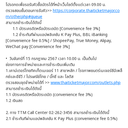
โปรดกดเพื่อรอรับคิวซื้อบัตรได้ที่หน้าเว็บไซต์ตั้งแต่เวลา 09.00 น.
ตรวจสอบขั้นตอนการรับคิว>>
https://corporate.thaiticketmajor.co
m/other.php#queue
สามารถชำระเงินได้ดังนี้
1.1 บัตรเครดิตหรือบัตรเดบิต [Convenience fee 3%]
1.2 ชำระทันทีผ่านแอปพลิเคชัน K Pay Plus, BBL iBanking
[Convenience fee 0.5%] / ShopeePay, True Money, Alipay,
WeChat pay [Convenience fee 3%]
• วันจันทร์ที่ 15 กรกฎาคม 2567 เวลา 10.00 น. เป็นต้นไป
ช่องทางการจำหน่ายและการชำระเงินเพิ่มเติม
1.เคาน์เตอร์ไทยทิคเก็ตเมเจอร์ 11 สาขาหลัก / โรงภาพยนตร์เมเจอร์ซีนีเพล็
กซ์และอีจีวี / ไปรษณีย์ไทย / บิ๊กซี และ โลตัส
ตรวจสอบจุดจำหน่ายได้ที่ >>
www.thaiticketmajor.com/outlets.php
สามารถชำระเงินได้ดังนี้
1.1 บัตรเครดิตหรือบัตรเดบิต (convenience fee 3%)
1.2 เงินสด
2. ทาง TTM Call Center 02-262-3456 สามารถชำระเงินได้ดังนี้
2.1 ชำระทันทีผ่านแอปพลิเคชัน K Pay Plus (convenience fee 0.5%)