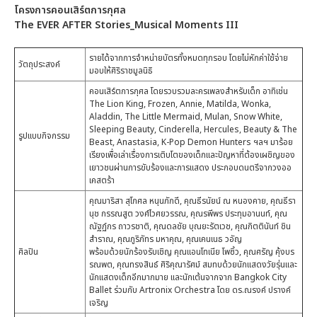
โครงการคอนเสิร์ตการกุศล
The EVER AFTER Stories_Musical Moments III
รายได้จากการจำหน่ายบัตรทั้งหมดทุกรอบ โดยไม่หักค่าใช้จ่าย
วัตถุประสงค์
มอบให้ศิริราชมูลนิธิ
คอนเสิร์ตการกุศล โดยรวบรวมละครเพลงสำหรับเด็ก อาทิเช่น
The Lion King, Frozen, Annie, Matilda, Wonka,
Aladdin, The Little Mermaid, Mulan, Snow White,
Sleeping Beauty, Cinderella, Hercules, Beauty & The
รูปแบบกิจกรรม
Beast, Anastasia, K-Pop Demon Hunters ฯลฯ มาร้อย
เรียงเพื่อเล่าเรื่องการเติบโตของเด็กและปัญหาที่ต้องเผชิญของ
เยาวชนผ่านการขับร้องและการแสดง ประกอบดนตรีจากวงออ
เคสตร้า
คุณมาริสา สุโกศล หนุนภักดี, คุณธีรนัยน์ ณ หนองคาย, คุณธีรา
นุช กรรณสูต วงศ์ไวศยวรรณ, คุณรพีพร ประทุมอานนท์, คุณ
ณัฐฏ์กร ถาวรชาติ, คุณดลชัย บุณยะรัตเวช, คุณกิตตินันท์ ชิน
สำราณ, คุณภูริภัทร มหาคุณ, คุณเคนเนธ วอัญ
ศิลปิน
พร้อมด้วยนักร้องรับเชิญ คุณแอนโทเนีย โพซิ้ว, คุณศรัญ คุ้งบร
รณพต, คุณทรงสินธ์ ศิริคุณารัศม์ สมทบด้วยนักแสดงวัยรุ่นและ
นักแสดงเด็กอีกมากมาย และนักเต้นจากจาก Bangkok City
Ballet ร่วมกับ Artronix Orchestra โดย ดร.ณรงค์ ปรางค์
เจริญ