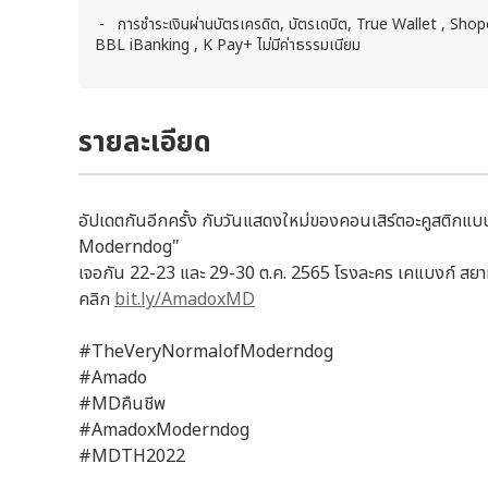
- การชำระเงินผ่านบัตรเครดิต, บัตรเดบิต, True Wallet , Sho
BBL iBanking , K Pay+ ไม่มีค่าธรรมเนียม
รายละเอียด
อัปเดตกันอีกครั้ง กับวันแสดงใหม่ของคอนเสิร์ตอะคูสติ
Moderndog"
เจอกัน 22-23 และ 29-30 ต.ค. 2565 โรงละคร เคแบงก์ สยามพิ
คลิก
bit.ly/AmadoxMD
#TheVeryNormalofModerndog
#Amado
#MDคืนชีพ
#AmadoxModerndog
#MDTH2022