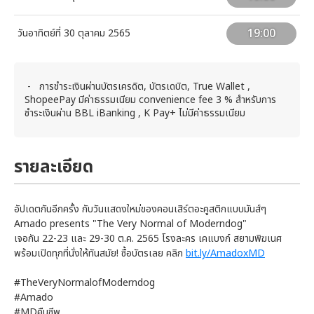
19:00
วันอาทิตย์ที่ 30 ตุลาคม 2565
- การชำระเงินผ่านบัตรเครดิต, บัตรเดบิต, True Wallet ,
ShopeePay มีค่าธรรมเนียม convenience fee 3 % สำหรับการ
ชำระเงินผ่าน BBL iBanking , K Pay+ ไม่มีค่าธรรมเนียม
รายละเอียด
อัปเดตกันอีกครั้ง กับวันแสดงใหม่ของคอนเสิร์ตอะคูสติกแบบมันส์ๆ
Amado presents "The Very Normal of Moderndog"
เจอกัน 22-23 และ 29-30 ต.ค. 2565 โรงละคร เคแบงก์ สยามพิฆเนศ
พร้อมเปิดทุกที่นั่งให้ทันสมัย! ซื้อบัตรเลย คลิก
bit.ly/AmadoxMD
#TheVeryNormalofModerndog
#Amado
#MDคืนชีพ