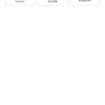
blueplus+
Outlets
2623456