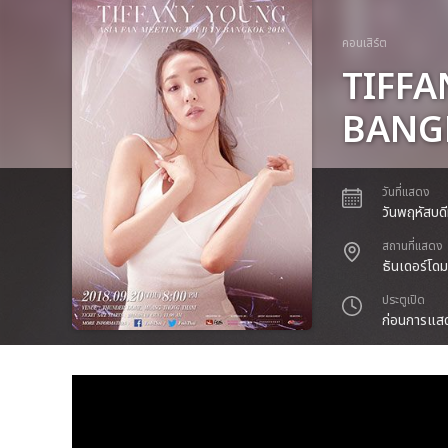
คอนเสิร์ต
TIFFA
BANG
วันที่แสดง
วันพฤหัสบดี
สถานที่แสดง
ธันเดอร์โด
ประตูเปิด
ก่อนการแสด