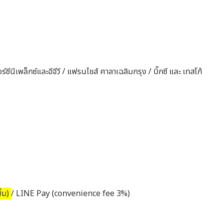
ีนีเพล็กซ์และอีจีวี / แฟรนไชส์ ศาลาเฉลิมกรุง / บิ๊กซี และ เทสโก้
ิ่ม)
/ LINE Pay (convenience fee 3%)