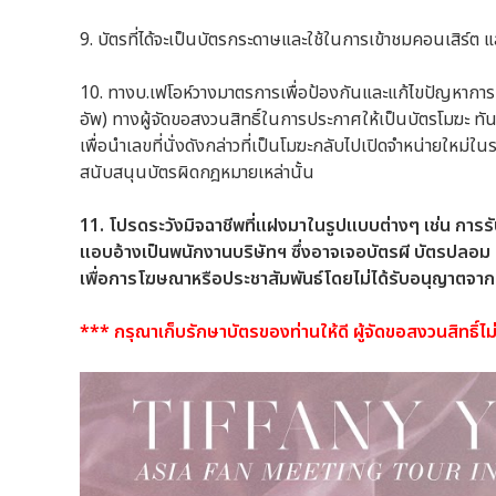
9. บัตรที่ได้จะเป็นบัตรกระดาษและใช้ในการเข้าชมคอนเสิร์ต 
10. ทางบ.เฟโอห์วางมาตรการเพื่อป้องกันและแก้ไขปัญหาการนํ
อัพ) ทางผู้จัดขอสงวนสิทธิ์ในการประกาศให้เป็นบัตรโมฆะ ทัน
เพื่อนําเลขที่นั่งดังกล่าวที่เป็นโมฆะกลับไปเปิดจําหน่ายใหม
สนับสนุนบัตรผิดกฎหมายเหล่านั้น
11. โปรดระวังมิจฉาชีพที่แฝงมาในรูปแบบต่างๆ เช่น การ
แอบอ้างเป็นพนักงานบริษัทฯ ซึ่งอาจเจอบัตรผี บัตรปลอม
เพื่อการโฆษณาหรือประชาสัมพันธ์โดยไม่ได้รับอนุญาตจาก
*** กรุณาเก็บรักษาบัตรของท่านให้ดี ผู้จัดขอสงวนสิทธิ์