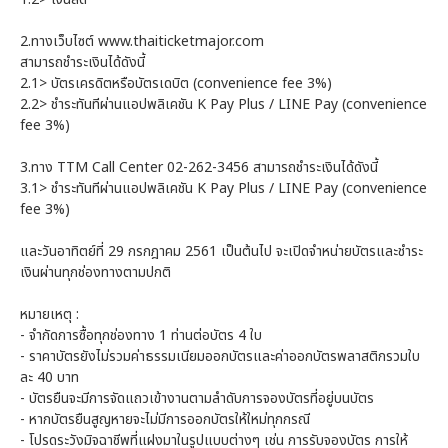
2.ทางเว็บไซต์ www.thaiticketmajor.com
สามารถชำระเงินได้ดังนี้
2.1> บัตรเครดิตหรือบัตรเดบิต (convenience fee 3%)
2.2> ชำระทันทีผ่านแอปพลิเคชัน K Pay Plus / LINE Pay (convenience
fee 3%)
3.ทาง TTM Call Center 02-262-3456 สามารถชำระเงินได้ดังนี้
3.1> ชำระทันทีผ่านแอปพลิเคชัน K Pay Plus / LINE Pay (convenience
fee 3%)
และวันอาทิตย์ที่ 29 กรกฎาคม 2561 เป็นต้นไป จะเปิดจำหน่ายบัตรและชำระ
เงินผ่านทุกช่องทางตามปกติ
หมายเหตุ :
- จำกัดการซื้อทุกช่องทาง 1 ท่านต่อบัตร 4 ใบ
- ราคาบัตรยังไม่รวมค่าธรรมเนียมออกบัตรและค่าออกบัตรพลาสติกรวมใบ
ละ 40 บาท
- บัตรยืนจะมีการจัดแถวเข้างานตามลำดับการจองบัตรที่อยู่บนบัตร
- หากบัตรยืนสูญหายจะไม่มีการออกบัตรให้ใหม่ทุกกรณี
- โปรดระวังมิจฉาชีพที่แฝงมาในรูปแบบต่างๆ เช่น การรับจองบัตร การให้