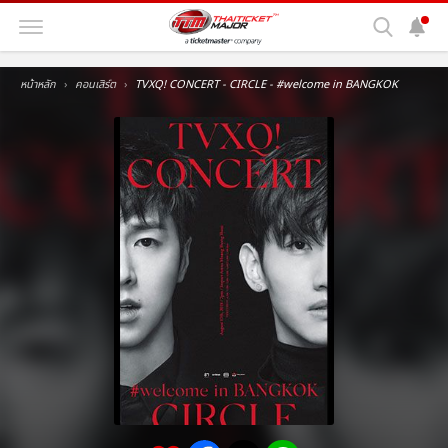
หน้าหลัก
คอนเสิร์ต
TVXQ! CONCERT - CIRCLE - #welcome in BANGKOK