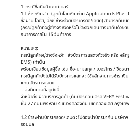
1. กรณีซื้อที่หน้าเคาน์เตอร์
1.1 ชำระเงินสด : (ลูกค้าโอนเงินผ่าน Application K Pl
ซื้อผ่าน โลตัส, บิ๊กซี ชำระด้วยบัตรเครดิต/เดบิต) สามารถค
(กรณีลูกค้าที่อยู่ต่างจังหวัดหรือไม่สะดวกเดินทางมาคืนด้วย
ธนาคารภายใน 15 วันทำการ
หมายเหตุ:
กรณีลูกค้าอยู่ต่างจังหวัด : ส่งบัตรการแสดงตัวจริง หรือ ห
EMS) เท่านั้น
พร้อมเขียนข้อมูลผู้ซื้อ เช่น ชื่อ-นามสกุล / เบอร์โทร / ชื่
กรณีลูกค้ายังไม่ได้รับบัตรการแสดง : ใช้หลักฐานการชำระเง
แทนบัตรการแสดง
- ส่งคืนตามที่อยู่ดังนี้ -
จ่าหน้าถึง ฝ่ายบริการลูกค้า (คืนบัตรคอนเสิร์ต VERY Festi
ชั้น 27 ถนนพระราม 4 แขวงคลองตัน เขตคลองเตย กรุงเท
1.2 ชำระผ่านบัตรเครดิต/เดบิต : ไม่ต้องนำบัตรมาคืน บริษัท
รอบบิล