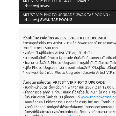
ARTIST VIP: PHOTO UPGRADE 0WAVE :
- ถ่ายภาพคู่ 0WAVE
ARTIST VIP: PHOTO UPGRADE GWAK TAE POONG :
- ถ่ายภาพคู่ GWAK TAE POONG
เงื่อนไขในการซื้อบัตร ARTIST VIP PHOTO UPGRADE
สำหรับลูกค้าที่ซื้อบัตร Artist VIP แล้ว ต้องการสิทธิ์ในการถ่ายภ
เติมได้ในราคา 1500 บาท
• จะต้องเป็นผู้ที่ซื้อบัตร Artist VIP อยู่แล้วเท่านั้น
• สามารถซื้อสิทธิ์ Photo Upgrade กับศิลปินที่แสดงงานวันเดียวกัน
• ไม่สามารถซื้อสิทธิ์ Photo Upgrade ถ่ายรูปซ้ำกับศิลปินรายเดิมได
• ผู้ซื้อ Photo Upgrade ไม่สามารถถ่ายโอนสิทธิ์ให้กับผู้อื่น/เปลี่ยนชื
* หากพบว่าชื่อเข้าร่วม Photo Upgrade ไม่ตรงกับ Artist VIP ทางผ
ขั้นตอนการซื้อบัตร ARTIST VIP PHOTO UPGRADE
- เปิดจำหน่ายบัตร ตั้งแต่วันที่ 1 พฤศจิกายน 2567 เวลา 12:00 น.
- จำกัดการซื้อ ลูกค้า 1 ท่าน : ซื้อบัตรได้ครั้งละไม่เกิน 1 ใบ ต่อ 1 ศ
- ในวันที่เปิดขาย ให้เข้าสู่ระบบ (ล็อกอิน) ที่
www.thaiticketmajo
- คลิกเลือกศิลปินที่ต้องการรับ Benefit ถ่ายรูปเพิ่มเติม โดยท่านจะ
- จากนั้นให้กรอกโค้ดที่ลูกค้าได้รับเพื่อใช้สิทธิ์ โดยกรอกตัวอักษรแ
- ในกรณีที่ซื้อบัตรผ่าน จุดจำหน่ายไทยทิคเก็ตเมเจอร์ ท่านสามาร