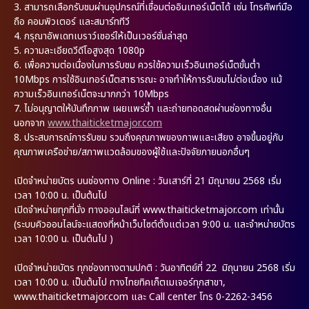
3.
สามารถเลือกรับชมผ่านอุปกรณ์ที่เชื่อมต่ออินเทอร์เน็ตได้ เช่น โทรศัพท์มือ
ถือ คอมพิวเตอร์ และสมาร์ททีวี
4.
กรุณาอัพเดทเบราว์เซอร์ให้เป็นเวอร์ชั่นล่าสุด
5.
ความละเอียดวีดีโอสูงสุด 1080p
6.
เพื่อความต่อเนื่องในการรับชม ควรใช้ความเร็วอินเทอร์เน็ตขั้นต่ำ
10Mbps การใช้อินเทอร์เน็ตสาธารณะ อาจทำให้การรับชมไม่ต่อเนื่อง แม้
ความเร็วอินเทอร์เน็ตจะมากกว่า 10Mbps
7.
ไม่อนุญาตให้บันทึกภาพ เผยแพร่ซ้ำ และถ่ายทอดสดผ่านช่องทางอื่น
นอกจาก
www.thaiticketmajor.com
8.
ประสบการณ์การรับชม รวมถึงคุณภาพของภาพและเสียง อาจขึ้นอยู่กับ
คุณภาพเครือข่าย/สภาพแวดล้อมของผู้ใช้และปัจจัยภายนอกอื่นๆ
เปิดจำหน่ายบัตร บนช่องทาง Online : วันเสาร์ที่ 21 มิถุนายน 2568 เริ่ม
เวลา 10:00 น. เป็นต้นไป
เปิดจำหน่ายทุกที่นั่ง ทางออนไลน์ที่ www.thaiticketmajor.com เท่านั้น
(ระบบคิวออนไลน์จะแสดงที่หน้าเว็บไซต์ตั้งแต่เวลา 9:00 น. และจำหน่ายบัตร
เวลา 10:00 น. เป็นต้นไป )
เปิดจำหน่ายบัตร ทุกช่องทางตามปกติ : วันอาทิตย์ที่ 22 มิถุนายน 2568 เริ่ม
เวลา 10:00 น. เป็นต้นไป ทางไทยทิคเก็ตเมเจอร์ทุกสาขา,
www.thaiticketmajor.com และ Call center โทร 0-2262-3456