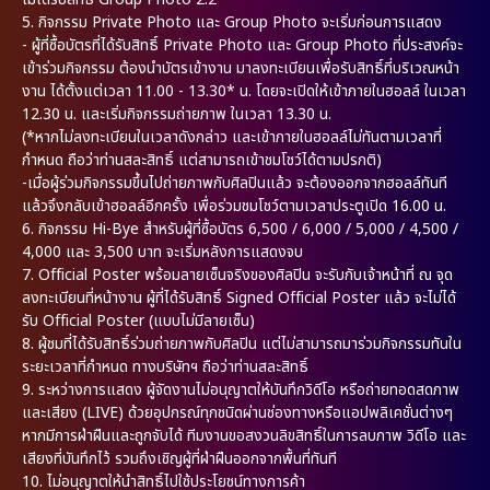
5. กิจกรรม Private Photo และ Group Photo จะเริ่มก่อนการแสดง
- ผู้ที่ซื้อบัตรที่ได้รับสิทธิ์ Private Photo และ Group Photo ที่ประสงค์จะ
เข้าร่วมกิจกรรม ต้องนำบัตรเข้างาน มาลงทะเบียนเพื่อรับสิทธิ์ที่บริเวณหน้า
งาน ได้ตั้งแต่เวลา 11.00 - 13.30* น. โดยจะเปิดให้เข้าภายในฮอลล์ ในเวลา
12.30 น. และเริ่มกิจกรรมถ่ายภาพ ในเวลา 13.30 น.
(*หากไม่ลงทะเบียนในเวลาดังกล่าว และเข้าภายในฮอลล์ไม่ทันตามเวลาที่
กำหนด ถือว่าท่านสละสิทธิ์ แต่สามารถเข้าชมโชว์ได้ตามปรกติ)
-เมื่อผู้ร่วมกิจกรรมขึ้นไปถ่ายภาพกับศิลปินแล้ว จะต้องออกจากฮอลล์ทันที
แล้วจึงกลับเข้าฮอลล์อีกครั้ง เพื่อร่วมชมโชว์ตามเวลาประตูเปิด 16.00 น.
6. กิจกรรม Hi-Bye สำหรับผู้ที่ซื้อบัตร 6,500 / 6,000 / 5,000 / 4,500 /
4,000 และ 3,500 บาท จะเริ่มหลังการแสดงจบ
7. Official Poster พร้อมลายเซ็นจริงของศิลปิน จะรับกับเจ้าหน้าที่ ณ จุด
ลงทะเบียนที่หน้างาน ผู้ที่ได้รับสิทธิ์ Signed Official Poster แล้ว จะไม่ได้
รับ Official Poster (แบบไม่มีลายเซ็น)
8. ผู้ชมที่ได้รับสิทธิ์ร่วมถ่ายภาพกับศิลปิน แต่ไม่สามารถมาร่วมกิจกรรมทันใน
ระยะเวลาที่กำหนด ทางบริษัทฯ ถือว่าท่านสละสิทธิ์
9. ระหว่างการแสดง ผู้จัดงานไม่อนุญาตให้บันทึกวิดีโอ หรือถ่ายทอดสดภาพ
และเสียง (LIVE) ด้วยอุปกรณ์ทุกชนิดผ่านช่องทางหรือแอปพลิเคชั่นต่างๆ
หากมีการฝ่าฝืนและถูกจับได้ ทีมงานขอสงวนลิขสิทธิ์ในการลบภาพ วิดีโอ และ
เสียงที่บันทึกไว้ รวมถึงเชิญผู้ที่ฝ่าฝืนออกจากพื้นที่ทันที
10. ไม่อนุญาตให้นำสิทธิ์ไปใช้ประโยชน์ทางการค้า