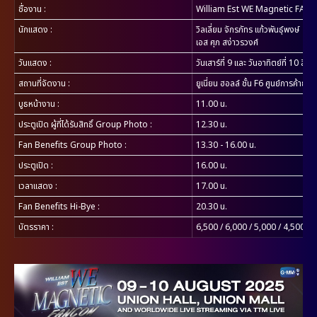
ชื่องาน
:
William Est WE Magnetic FA
นักแสดง
:
วิลเลี่ยม จักรภัทร แก้วพันธุ์พงษ์
เอส ศุภ สง่าวรวงศ์
วันแสดง
:
วันเสาร์ที่ 9 และ วันอาทิตย์ที่ 10 ส
สถานที่จัดงาน
:
ยูเนี่ยน ฮอลล์ ชั้น F6 ศูนย์การค้ายูเน
บูธหน้างาน :
11.00 น.
ประตูเปิด ผู้ที่ได้รับสิทธิ์ Group Photo
:
12.30 น.
Fan Benefits Group Photo
:
13.30 - 16.00 น.
ประตูเปิด
:
16.00 น.
เวลาแสดง
:
17.00 น.
Fan Benefits Hi-Bye :
20.30 น.
บัตรราคา :
6,500 / 6,000 / 5,000 / 4,500 / 