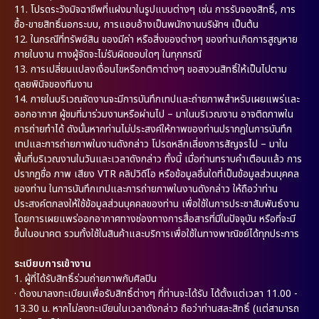
11. โปรดระวังมิจฉาชีพที่แฝงมาในรูปแบบต่างๆ เช่น การรับจองสิทธิ์, การ
ซื้อ-ขายสิทธิ์นอกระบบ, การแอบอ้างเป็นพนักงานบริษัทฯ เป็นต้น
12. ในกรณีที่ทรัพย์สิน ของมีค่า หรือสิ่งของต่างๆ ของท่านเกิดการสูญหาย
ภายในงาน ทางผู้จัดจะไม่รับผิดชอบใดๆ ในทุกกรณี
13. การเปลี่ยนแปลงเงื่อนไขหรือกติกาต่างๆ ขอสงวนสิทธิ์ให้เป็นไปตาม
ดุลยพินิจของทีมงาน
14. ภายในบริเวณจัดงานจะมีการบันทึกเทปและถ่ายภาพสำหรับเผยแพร่และ
ออกอากาศ ผู้ชมที่มาร่วมงานหรือผ่านไป – มาในบริเวณงาน อาจติดภาพใน
การถ่ายทำได้ ดังนั้นหากท่านไม่ประสงค์ให้ภาพของท่านปรากฏในการบันทึก
เทปและการถ่ายภาพในงานดังกล่าว โปรดหลีกเลี่ยงการสัญจรไป – มาใน
พื้นที่บริเวณงานในวันและเวลาดังกล่าว ทั้งนี้ เมื่อท่านทราบคำเตือนแล้ว การ
ปรากฏชื่อ ภาพ เสียง VTR คลิปวิดีโอ หรือข้อมูลอื่นใดที่เป็นข้อมูลส่วนบุคคล
ของท่าน ในการบันทึกเทปและการถ่ายภาพในงานดังกล่าว ให้ถือว่าท่าน
ประสงค์ตกลงให้ใช้ข้อมูลส่วนบุคคลของท่าน เพื่อใช้ในการประชาสัมพันธ์งาน
โดยการเผยแพร่ออกอากาศทางช่องทางการสื่อสารที่มีในปัจจุบัน หรือที่จะมี
ขึ้นในอนาคต รวมทั้งใช้ในสินค้าและบริการเพื่อใช้ในทางพาณิชย์ได้ทุกประการ
ระเบียบการเข้างาน
1.
ผู้ที่ได้รับสิทธิ์ร่วมถ่ายภาพกับศิลปิน
·
ต้องมาลงทะเบียนเพื่อรับสิทธิ์ต่างๆ ที่ท่านจะได้รับ ได้ตั้งแต่เวลา 11.00 -
13.30 น. หากไม่ลงทะเบียนในเวลาดังกล่าว ถือว่าท่านสละสิทธิ์ (แต่สามารถ