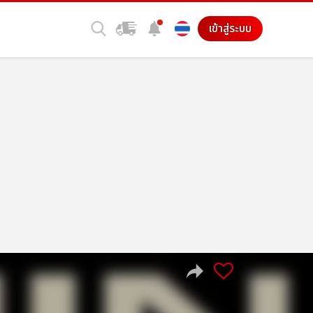
เข้าสู่ระบบ