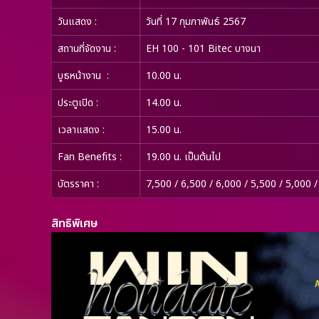
วันแสดง
:
วันที่ 17 กุมภาพันธ์ 2567
สถานที่จัดงาน
:
EH 100 - 101 Bitec บางนา
บูธหน้างาน
:
10.00 น.
ประตูเปิด
:
14.00 น.
เวลาแสดง
:
15.00 น.
Fan Benefits :
19.00 น. เป็นต้นไป
บัตรราคา :
7,500 / 6,500 / 6,000 / 5,500 / 5,000 /
สิทธิพิเศษ