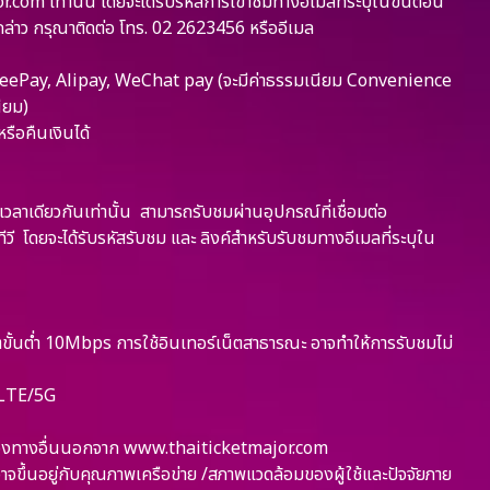
m เท่านั้น โดยจะได้รับรหัสการเข้าชมทางอีเมลที่ระบุในขั้นตอน
งกล่าว กรุณาติดต่อ โทร. 02 2623456 หรืออีเมล
hopeePay, Alipay, WeChat pay (จะมีค่าธรรมเนียม Convenience
ียม)
ือคืนเงินได้
เวลาเดียวกันเท่านั้น สามารถรับชมผ่านอุปกรณ์ที่เชื่อมต่อ
ีวี โดยจะได้รับรหัสรับชม และ ลิงค์สำหรับรับชมทางอีเมลที่ระบุใน
็ตขั้นต่ำ 10Mbps การใช้อินเทอร์เน็ตสาธารณะ อาจทำให้การรับชมไม่
G/LTE/5G
ช่องทางอื่นนอกจาก www.thaiticketmajor.com
ึ้นอยู่กับคุณภาพเครือข่าย /สภาพแวดล้อมของผู้ใช้และปัจจัยภาย