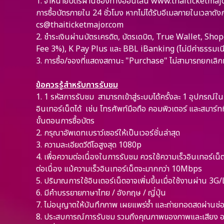
1.
จำหน่ายบัตรผ่านช่องทางออนไลน์ www.thaiticketmajor.co
การซื้อบัตรภายใน 24 ชั่วโมง หากไม่ได้รับอีเมลภายในเวลาดั
cs@thaiticketmajor.com
2.
ชำระเงินผ่านบัตรเครดิต, บัตรเดบิต, True Wallet, S
Fee 3%), K Pay Plus และ BBL iBanking (ไม่มีค่าธรรมเน
3.
การซื้อ/จองที่แสดงสถานะ "Purchase" ไม่สามารถยกเลิกหร
ข้อควรรู้สำหรับการรับชม
1.
1 รหัสการรับชม สามารถเข้าสู่ระบบได้ครั้งละ 1 อุปกรณ์ใน
อินเทอร์เน็ตได้ เช่น โทรศัพท์มือถือ คอมพิวเตอร์ และสมาร์ทท
ขั้นตอนการซื้อบัตร
2.
กรุณาอัพเดทเบราว์เซอร์ให้เป็นเวอร์ชั่นล่าสุด
3.
ความละเอียดวีดีโอสูงสุด 1080p
4.
เพื่อความต่อเนื่องในการรับชม ควรใช้ความเร็วอินเทอร์เน
ต่อเนื่อง แม้ความเร็วอินเทอร์เน็ตจะมากกว่า 10Mbps
5.
ปริมาณการใช้อินเตอร์เน็ตอาจเพิ่มขึ้นเมื่อใช้งานผ่าน 3
6.
มีคำบรรยายภาษาไทย / อังกฤษ / ญี่ปุ่น
7.
ไม่อนุญาตให้บันทึกภาพ เผยแพร่ซ้ำ และถ่ายทอดสดผ่าน
8.
ประสบการณ์การรับชม รวมถึงคุณภาพของภาพและเสียง อาจข