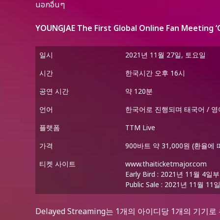
นอกอื่นๆ
YOUNGJAE The First Global Online Fan Meeting 
일시
2021년 11월 27일, 토요일
시간
한국시간 오후 16시
공연 시간
약 120분
언어
한국어로 진행되며 태국어 / 영
플랫폼
TTM Live
가격
900바트 약 31,000원 (환율에
티켓 사이트
www.thaiticketmajor.com
Early Bird : 2021년 11월 
Public Sale : 2021년 11월
Delayed Streaming는 1개의 아이디당 1개의 