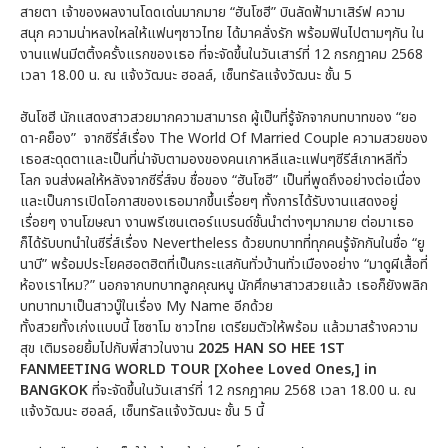
สายตา เจ้าของผลงานโดดเด่นมากมาย “ฮันโซฮี” บินลัดฟ้ามาเสิร์ฟ ความ
สนุก ความน่าหลงใหลให้แฟนๆชาวไทย ได้มาคลั่งรัก พร้อมฟินไปตามๆกัน ใน
งานแฟนมีตติ้งครั้งแรกของเธอ ที่จะจัดขึ้นในวันเสาร์ที่ 12 กรกฎาคม 2568
เวลา 18.00 น. ณ แจ้งวัฒนะ ฮอลล์, เซ็นทรัลแจ้งวัฒนะ ชั้น 5
ฮันโซฮี นักแสดงสาวสวยมากความสามารถ ผู้เป็นที่รู้จักจากบทบาทของ “ยอ
ดา-คย็อง” จากซีรี่ส์เรื่อง The World Of Married Couple ความสวยของ
เธอสะดุดตาและเป็นที่น่าจับตามองของคนเกาหลีและแฟนๆซีรีส์เกาหลีทั่ว
โลก จนส่งผลให้หลังจากซีรี่ส์จบ ชื่อของ “ฮันโซฮี” เป็นที่พูดถึงอย่างต่อเนื่อง
และเป็นการเปิดโอกาสของเธอมากขึ้นเรื่อยๆ ทั้งการได้รับงานแสดงอยู่
เรื่อยๆ งานโฆษณา งานพรีเซนเตอร์แบรนด์ชั้นนำต่างๆมากมาย ต่อมาเธอ
ก็ได้รับบทนำในซีรี่ส์เรื่อง Nevertheless ด้วยบทบาทที่ทุกคนรู้จักกันในชื่อ “ยู
นาบี” พร้อมประโยคฮอตฮิตที่เป็นกระแสกันทั่วบ้านทั่วเมืองอย่าง “มาดูผีเสื้อที่
ห้องเราไหม?” นอกจากบทบาทลูกคุณหนู นักศึกษาสาวสวยแล้ว เธอก็ยังพลิก
บทบาทมาเป็นสาวบู๊ในเรื่อง My Name อีกด้วย
ทั้งสวยทั้งเก่งแบบนี้ โซซาโม ชาวไทย เตรียมตัวให้พร้อม แล้วมาสร้างความ
สุข เติมรอยยิ้มไปกับพี่สาวในงาน
2025 HAN SO HEE 1ST
FANMEETING WORLD TOUR [Xohee Loved Ones,] in
BANGKOK
ที่จะจัดขึ้นในวันเสาร์ที่ 12 กรกฎาคม 2568 เวลา 18.00 น. ณ
แจ้งวัฒนะ ฮอลล์, เซ็นทรัลแจ้งวัฒนะ ชั้น 5 นี้