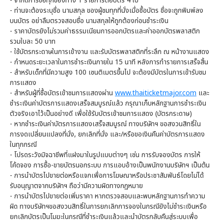
- จำกัดการซื้อทุกช่องทาง 1 รายการต่อบัตร 4 ใบ
- ท่านจะต้องระบุชื่อ นามสกุล ของผู้ชมทุกที่นั่งเมื่อซื้อบัตร ชื่อจะถูกพิมพ์ลง
บนบัตร อย่าลืมตรวจสอบชื่อ นามสกุลให้ถูกต้องก่อนชำระเงิน
- ราคาบัตรยังไม่รวมค่าธรรมเนียมการออกบัตรและค่าออกบัตรพลาสติก
รวมใบละ 50 บาท
- ใช้บัตรกระดาษในการเข้างาน และรับบัตรพลาสติกที่ระลึก ณ หน้างานแสดง
- กำหนดระยะเวลาในการชำระเงินภายใน 15 นาที หลังการทำรายการเสร็จสิ้น
- สำหรับเด็กที่มีความสูง 100 เซนติเมตรขึ้นไป จะต้องมีบัตรในการเข้ารับชม
การแสดง
- สำหรับผู้ที่ซื้อบัตรเข้าชมการแสดงผ่าน
www.thaiticketmajor.com
และ
ชำระเงินค่าบัตรการแสดงเสร็จสมบูรณ์แล้ว กรุณาเก็บหลักฐานการชำระเงิน
ตัวจริงเอาไว้เป็นอย่างดี เพื่อใช้รับบัตรเข้าชมการแสดง (บัตรกระดาษ)
- หากชำระเงินค่าบัตรการแสดงเสร็จสมบูรณ์ ทางบริษัทฯ ขอสงวนสิทธิ์ใน
การงดเปลี่ยนแปลงที่นั่ง, ยกเลิกที่นั่ง และ/หรือขอเงินคืนค่าบัตรการแสดง
ในทุกกรณี
- โปรดระวังมิจฉาชีพที่แฝงมาในรูปแบบต่างๆ เช่น การรับจองบัตร การให้
โค้ดจอง การซื้อ-ขายบัตรนอกระบบ การแอบอ้างเป็นพนักงานบริษัทฯ เป็นต้น
- การนำบัตรไปขายต่อหรือแจกเพื่อการโฆษณาหรือประชาสัมพันธ์โดยไม่ได้
รับอนุญาตจากบริษัทฯ ถือว่ามีความผิดทางกฏหมาย
- การนำบัตรไปขายต่อเพิ่มราคา หากตรวจสอบและพบหลักฐานการทำความ
ผิด ทางบริษัทฯขอสงวนสิทธิ์ในการยกเลิกการจองในกรณียังไม่ชำระเงินหรือ
ยกเลิกบัตรเป็นโมฆะในกรณีที่ชำระเงินแล้วและนำบัตรกลับคืนสู่ระบบเพื่อ