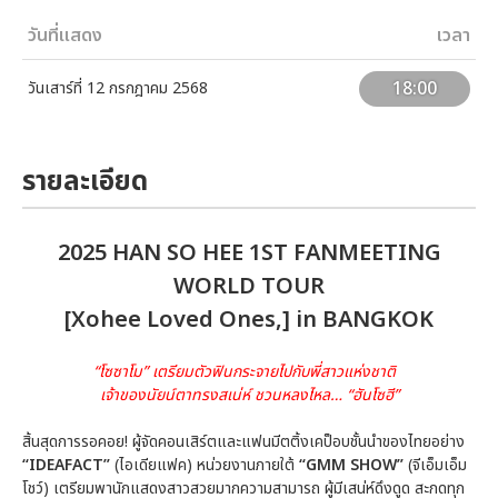
วันที่แสดง
เวลา
18:00
วันเสาร์ที่ 12 กรกฎาคม 2568
รายละเอียด
2025 HAN SO HEE 1ST FANMEETING
WORLD TOUR
[Xohee Loved Ones,] in BANGKOK
“โซซาโม” เตรียมตัวฟินกระจายไปกับพี่สาวแห่งชาติ
เจ้าของนัยน์ตาทรงสเน่ห์ ชวนหลงไหล… “ฮันโซฮี”
สิ้นสุดการรอคอย! ผู้จัดคอนเสิร์ตและแฟนมีตติ้งเคป็อบชั้นนำของไทยอย่าง
“IDEAFACT”
(ไอเดียแฟค) หน่วยงานภายใต้
“GMM SHOW”
(จีเอ็มเอ็ม
โชว์) เตรียมพานักแสดงสาวสวยมากความสามารถ ผู้มีเสน่ห์ดึงดูด สะกดทุก