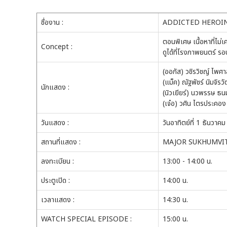
ชื่องาน :
ADDICTED HEROIN
ตอนพิเศษ เนื้อหาที่ไม่
Concept :
ดูได้ที่โรงภาพยนตร์ รอบ
(ออกัส) วชิรวิชญ์ ไพศา
(แม็ค) ณัฐพัชร์ นิมจิรว
นักแสดง :
(นิวเยียร์) นวพรรษ ธน
(เจ๋อ) วศิน ไตรประคอง
วันแสดง :
วันอาทิตย์ที่ 1 ธันว
สถานที่แสดง :
MAJOR SUKHUMVIT
ลงทะเบียน :
13:00 - 14:00 น.
ประตูเปิด :
14:00 น.
เวลาแสดง :
14:30 น.
WATCH SPECIAL EPISODE :
15:00 น.