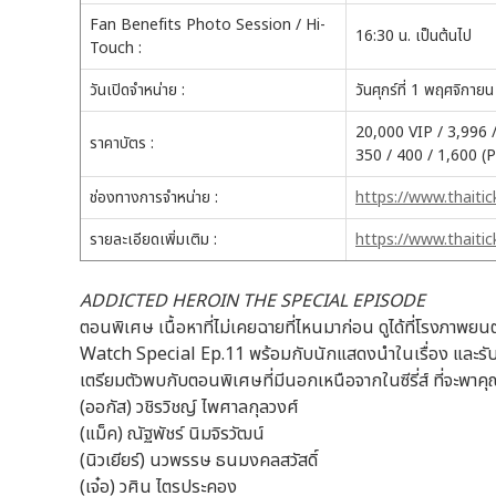
Fan Benefits Photo Session / Hi-
16:30 น. เป็นต้นไป
Touch :
วันเปิดจำหน่าย :
วันศุกร์ที่ 1 พฤศจิก
20,000 VIP / 3,996 /
ราคาบัตร :
350 / 400 / 1,600 (P
ช่องทางการจำหน่าย :
https://www.thaiti
รายละเอียดเพิ่มเติม :
https://www.thaiti
ADDICTED HEROIN THE SPECIAL EPISODE
ตอนพิเศษ เนื้อหาที่ไม่เคยฉายที่ไหนมาก่อน ดูได้ที่โรงภาพยนต
Watch Special Ep.11 พร้อมกับนักแสดงนำในเรื่อง และร
เตรียมตัวพบกับตอนพิเศษที่มีนอกเหนือจากในซีรี่ส์ ที่จะ
(ออกัส) วชิรวิชญ์ ไพศาลกุลวงศ์
(แม็ค) ณัฐพัชร์ นิมจิรวัฒน์
(นิวเยียร์) นวพรรษ ธนมงคลสวัสดิ์
(เจ๋อ) วศิน ไตรประคอง