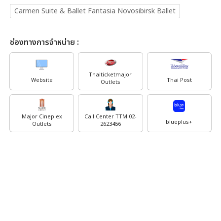
Carmen Suite & Ballet Fantasia Novosibirsk Ballet
ช่องทางการจำหน่าย :
Thaiticketmajor
Website
Thai Post
Outlets
Major Cineplex
Call Center TTM 02-
blueplus+
Outlets
2623456