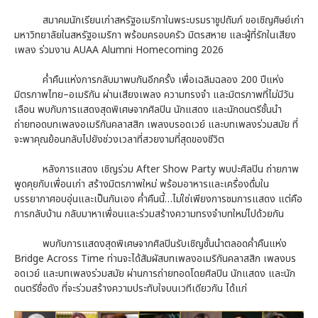
สมาคมนักเรียนเก่าสหรัฐอเมริกาในพระบรมราชูปถัมภ์ ขอเชิญศิษย์เก่า
มหาวิทยาลัยในสหรัฐอเมริกา พร้อมครอบครัว มิตรสหาย และผู้ที่รักในเสียง
เพลง ร่วมงาน AUAA Alumni Homecoming 2026
ค่ำคืนแห่งการกลับมาพบกันอีกครั้ง เพื่อเฉลิมฉลอง 200 ปีแห่ง
มิตรภาพไทย–อเมริกัน ผ่านเสียงเพลง ความทรงจำ และมิตรภาพที่ไม่มีวัน
เลือน พบกับการแสดงสุดพิเศษจากศิลปิน นักแสดง และนักดนตรีชั้นนำ
ถ่ายทอดบทเพลงอเมริกันคลาสสิก เพลงบรอดเวย์ และบทเพลงร่วมสมัย ที่
จะพาคุณย้อนกลับไปยังช่วงเวลาที่สวยงามที่สุดของชีวิต
หลังการแสดง เชิญร่วม After Show Party พบปะศิลปิน ถ่ายภาพ
พูดคุยกับเพื่อนเก่า สร้างมิตรภาพใหม่ พร้อมอาหารและเครื่องดื่มใน
บรรยากาศอบอุ่นและเป็นกันเอง ค่ำคืนนี้…ไม่ใช่เพียงการชมการแสดง แต่คือ
การกลับบ้าน กลับมาหาเพื่อนและร่วมสร้างความทรงจำบทใหม่ไปด้วยกัน
พบกับการแสดงสุดพิเศษจากศิลปินรับเชิญชั้นนำตลอดค่ำคืนแห่ง
Bridge Across Time ท่านจะได้สัมผัสบทเพลงอเมริกันคลาสสิก เพลงบร
อดเวย์ และบทเพลงร่วมสมัย ผ่านการถ่ายทอดโดยศิลปิน นักแสดง และนัก
ดนตรีชื่อดัง ที่จะร่วมสร้างความประทับใจบนเวทีเดียวกัน ได้แก่