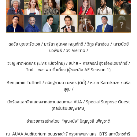
ดลชัย บุณยะรัตเวช / มาริสา สุโกศล หนุนภักดี / วิทูร ศิลาอ่อน / เสาวนิตย์
นวพันธ์ / วง VieTrio /
วิชญ ผาติหัตถกร (Elvis เมืองไทย) / สปาย – ภาสกรณ์ รุ่งเรืองเดชาภัทร์ /
วิทย์ – พชรพล จั่นเที่ยง (ผู้ชนะเลิศ AF Season 1)
Benjamin Tuffnell / กนิษฐ์กานดา มหธร (ติตี้) / หวาย Kamikaze / ศรีล
สุขุม /
นักร้องและนักแสดงจากสถานสอนภาษา AUA / Special Surprise Guest
(ศิลปินรับเชิญพิเศษ)
อำนวยการสร้างโดย “คุณหนิง” ปัญญชลี เพ็ญชาติ
ณ AUAA Auditorium ถนนราชดำริ กรุงเทพมหานคร BTS สถานีราชดำริ