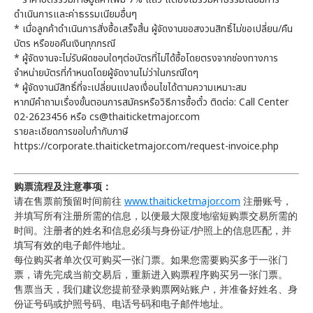
ดำเนินการและค่าธรรมเนียมอื่นๆ
* เมื่อลูกค้าดำเนินการสั่งซื้อเสร็จสิ้น ผู้จัดงานขอสงวนสิทธิ์ไม่ขอเปลี่ยน/คืน
บัตร หรือขอคืนเงินทุกกรณี
* ผู้จัดงานจะไม่รับผิดชอบใดๆต่อบัตรที่ไม่ได้ซื้อโดยตรงจากช่องทางการ
จำหน่ายบัตรที่กำหนดโดยผู้จัดงานไม่ว่าในกรณีใดๆ
* ผู้จัดงานมีสิทธิ์ที่จะเปลี่ยนแปลงเงื่อนไขได้ตามความเหมาะสม
หากมีคำถามเรื่องขั้นตอนการสมัครหรือวิธีการซื้อตั๋ว ติดต่อ: Call Center
02-2623456 หรือ cs@thaiticketmajor.com
รายละเอียดการขอใบกำกับภาษี
https://corporate.thaiticketmajor.com/request-invoice.php
购票流程及注意事项：
请在售票前预留时间前往
www.thaiticketmajor.com
注册账号，
并填写所有注册所需的信息，以便最大限度地缩短购票交易所需的
时间。注册者的姓名和信息必须与身份证/护照上的信息匹配，并
填写有效的电子邮件地址。
每位购买者单次仅可购买一张门票。如果您需要购买多于一张门
票，请先完成当前交易后，重新进入购票程序购买另一张门票。
售票当天，我们建议您提前登录购票网站账户，并准备好姓名、身
份证号码或护照号码、电话号码和电子邮件地址。