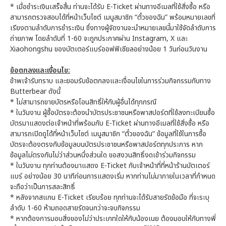
* เมื่อชำระเงินเสร็จสิ้น ท่านจะได้รับ E-Ticket ผ่านทางอีเมลที่ใช้สั่งซื้อ หรือ
สามารถตรวจสอบได้ที่หน้าเว็บไซต์ เมนูสมาชิก “ตั๋วของฉัน” พร้อมหมายเลขที่
เรียงตามลำดับการชำระเงิน ซึ่งทางผู้จัดงานจะนำหมายเลขนี้มาใช้จัดลำดับการ
ถ่ายภาพ โดยลำดับที่ 1-60 จะถูกประกาศผ่าน Instagram, X และ
Xiaohongshu ของบัตเตอร์แบร์ออฟฟิเชียลอย่างน้อย 1 วันก่อนวันงาน
ข้อตกลงและเงื่อนไข:
ข้าพเจ้ารับทราบ และยอมรับข้อตกลงและเงื่อนไขในการร่วมกิจกรรมกับทาง
Butterbear ดังนี้
* ไม่สามารถขายบัตรหรือโอนสิทธิ์ให้กับผู้อื่นได้ทุกกรณี
* ในวันงาน ผู้ซื้อบัตรจะต้องนำบัตรประชาชนหรือพาสปอร์ตที่ใช้ลงทะเบียนซื้อ
บัตรมาแสดงต่อเจ้าหน้าที่พร้อมกับ E-Ticket ผ่านทางอีเมลที่ใช้สั่งซื้อ หรือ
สามารถเปิดดูได้ที่หน้าเว็บไซต์ เมนูสมาชิก “ตั๋วของฉัน” ข้อมูลที่ใช้ในการซื้อ
บัตรจะต้องตรงกับข้อมูลบนบัตรประชาชนหรือพาสปอร์ตทุกประการ หาก
ข้อมูลไม่ตรงกันไม่ว่าส่วนหนึ่งส่วนใด ขอสงวนสิทธิ์งดเข้าร่วมกิจกรรม
* ในวันงาน ทุกท่านต้องมาแสดง E-Ticket กับเจ้าหน้าที่ที่หน้าร้านบัตเตอร์
แบร์ อย่างน้อย 30 นาทีก่อนการแสดงเริ่ม หากท่านไม่มาภายในเวลาที่กำหนด
จะถือว่าเป็นการสละสิทธิ์
* หลังจากสแกน E-Ticket เรียบร้อย ทุกท่านจะได้รับสายรัดข้อมือ ที่จะระบุ
ลำดับ 1-60 ห้ามถอดสายรัดจนกว่าจะจบกิจกรรม
* หากต้องการมอบสิ่งของไม่ว่าประเภทใดให้กับน้องเนย ต้องมอบให้กับทางพี่