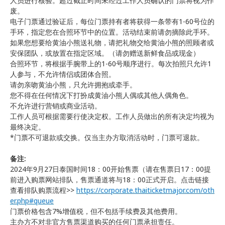
人员进行核验。超过截止时间未经过工作人员确认的门票将视为作
废。
电子门票通过验证后，每位门票持有者将获得一条带有1-60号位的
手环，指定您在合照环节中的位置。活动结束前请勿摘除此手环。
如果您想要给黄油小熊送礼物，请把礼物交给黄油小熊的照顾者或
安保团队，或放置在指定区域。（请勿赠送新鲜食品或现金）
合照环节，将根据手腕带上的1-60号顺序进行。每次拍照只允许1
人参与，不允许情侣或团体合照。
请勿亲吻黄油小熊，只允许拥抱或牵手。
您不得在任何情况下打扮成黄油小熊人偶或其他人偶角色。
不允许进行营销或商业活动。
工作人员可根据需要行使决定权。工作人员做出的所有决定均视为
最终决定。
*门票不可退款或交换。仅当主办方取消活动时，门票可退款。
备注:
2024年9月27日泰国时间18：00开始售票（请在售票日17：00提
前进入购票网站排队，售票通道将与18：00正式开启。点击链接
查看排队购票流程>>
https://corporate.thaiticketmajor.com/oth
er.php#queue
门票价格包含7%增值税，但不包括手续费及其他费用。
主办方不对非官方售票渠道购买的任何门票承担责任。