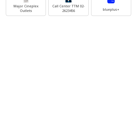
Major Cineplex
Call Center TTM 02-
blueplus+
Outlets
2623456