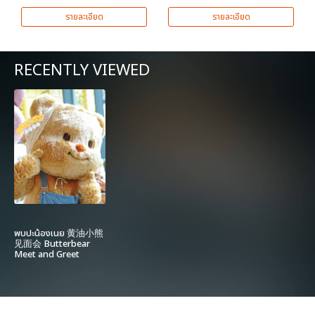
รายละเอียด
รายละเอียด
RECENTLY VIEWED
พบปะน้องเนย 黄油小熊
见面会 Butterbear
Meet and Greet