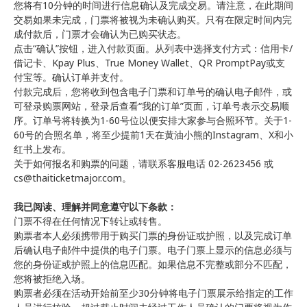
您将有10分钟的时间进行信息确认及完成交易。请注意，在此期间
交易如果未完成，门票将被视为未确认购买。只有在限定时间内完
成付款后，门票才会确认为已购买状态。
点击“确认”按钮，进入付款页面。从列表中选择支付方式：信用卡/
借记卡、Kpay Plus、True Money Wallet、QR PromptPay或支
付宝等。确认订单并支付。
付款完成后，您将收到包含电子门票和订单号的确认电子邮件，或
可登录购票网站，登录后查看“我的订单”页面，订单号表示交易顺
序。订单号将转换为1-60号位以便安排大家参与合照环节。关于1-
60号的合照名单，将至少提前1天在黄油小熊的Instagram、X和小
红书上发布。
关于如何报名和购票的问题，请联系客服电话 02-2623456 或
cs@thaiticketmajor.com。
我已阅读、理解并同意遵守以下条款：
门票不得在任何情况下转让或转售。
购票者本人必须携带用于购买门票的身份证或护照，以及完成订单
后确认电子邮件中提供的电子门票。电子门票上显示的信息必须与
您的身份证或护照上的信息匹配。如果信息不完整或部分不匹配，
您将被拒绝入场。
购票者必须在活动开始前至少30分钟将电子门票展示给指定的工作