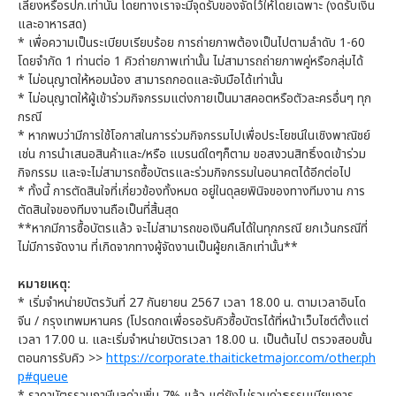
เลี้ยงหรือรปภ.เท่านั้น โดยทางเราจะมีจุดรับของจัดไว้ให้โดยเฉพาะ (งดรับเงิน
และอาหารสด)
* เพื่อความเป็นระเบียบเรียบร้อย การถ่ายภาพต้องเป็นไปตามลำดับ 1-60
โดยจำกัด 1 ท่านต่อ 1 คิวถ่ายภาพเท่านั้น ไม่สามารถถ่ายภาพคู่หรือกลุ่มได้
* ไม่อนุญาตให้หอมน้อง สามารถกอดและจับมือได้เท่านั้น
* ไม่อนุญาตให้ผู้เข้าร่วมกิจกรรมแต่งกายเป็นมาสคอตหรือตัวละครอื่นๆ ทุก
กรณี
* หากพบว่ามีการใช้โอกาสในการร่วมกิจกรรมไปเพื่อประโยชน์ในเชิงพาณิชย์
เช่น การนำเสนอสินค้าและ/หรือ แบรนด์ใดๆก็ตาม ขอสงวนสิทธิ์งดเข้าร่วม
กิจกรรม และจะไม่สามารถซื้อบัตรและร่วมกิจกรรมในอนาคตได้อีกต่อไป
* ทั้งนี้ การตัดสินใจที่เกี่ยวข้องทั้งหมด อยู่ในดุลยพินิจของทางทีมงาน การ
ตัดสินใจของทีมงานถือเป็นที่สิ้นสุด
**หากมีการซื้อบัตรแล้ว จะไม่สามารถขอเงินคืนได้ในทุกกรณี ยกเว้นกรณีที่
ไม่มีการจัดงาน ที่เกิดจากทางผู้จัดงานเป็นผู้ยกเลิกเท่านั้น**
หมายเหตุ:
* เริ่มจำหน่ายบัตรวันที่ 27 กันยายน 2567 เวลา 18.00 น. ตามเวลาอินโด
จีน / กรุงเทพมหานคร (โปรดกดเพื่อรอรับคิวซื้อบัตรได้ที่หน้าเว็บไซต์ตั้งแต่
เวลา 17.00 น. และเริ่มจำหน่ายบัตรเวลา 18.00 น. เป็นต้นไป ตรวจสอบขั้น
ตอนการรับคิว >>
https://corporate.thaiticketmajor.com/other.ph
p#queue
* ราคาบัตรรวมภาษีมูลค่าเพิ่ม 7% แล้ว แต่ยังไม่รวมค่าธรรมเนียมการ