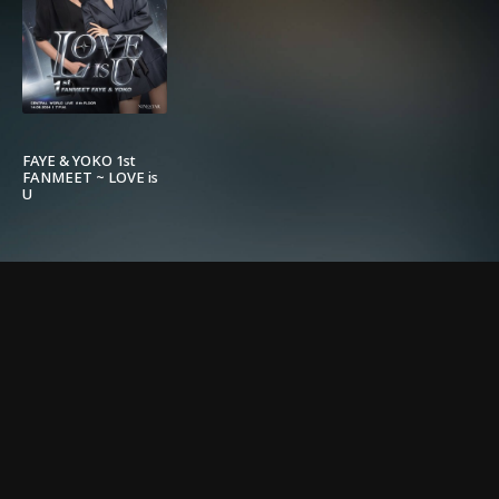
FAYE & YOKO 1st
FANMEET ~ LOVE is
U