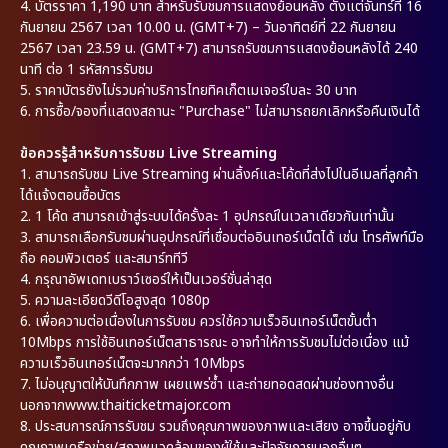
4. บัตรราคา 1,190 บาท สำหรับรับชมการแสดงย้อนหลัง ตั้งแต่จันทร์ที่ 16
กันยายน 2567 เวลา 10.00 น. (GMT+7) – วันอาทิตย์ที่ 22 กันยายน
2567 เวลา 23.59 น. (GMT+7) สามารถรับชมการแสดงย้อนหลังได้ 240
นาที ต่อ 1 รหัสการรับชม
5. ราคาบัตรยังไม่รวมค่าบริการไทยทิคเก็ตเมเจอร์ใบละ 30 บาท
6. การซื้อ/จองที่แสดงสถานะ "Purchase" ไม่สามารถยกเลิกหรือคืนเงินได้
ข้อควรรู้สำหรับการรับชม
Live Streaming
1. สามารถรับชม Live Streaming ผ่านลิ้งค์และโค้ดที่ส่งไปในอีเมลที่ลูกค้า
ได้แจ้งตอนซื้อบัตร
2. 1 โค้ด สามารถเข้าสู่ระบบได้ครั้งละ 1 อุปกรณ์ในเวลาเดียวกันเท่านั้น
3. สามารถเลือกรับชมผ่านอุปกรณ์ที่เชื่อมต่ออินเทอร์เน็ตได้ เช่น โทรศัพท์มือ
ถือ คอมพิวเตอร์ และสมาร์ททีวี
4. กรุณาอัพเดทเบราว์เซอร์ให้เป็นเวอร์ชั่นล่าสุด
5. ความละเอียดวีดีโอสูงสุด 1080p
6. เพื่อความต่อเนื่องในการรับชม ควรใช้ความเร็วอินเทอร์เน็ตขั้นต่ำ
10Mbps การใช้อินเทอร์เน็ตสาธารณะ อาจทำให้การรับชมไม่ต่อเนื่อง แม้
ความเร็วอินเทอร์เน็ตจะมากกว่า 10Mbps
7. ไม่อนุญาตให้บันทึกภาพ เผยแพร่ซ้ำ และถ่ายทอดสดผ่านช่องทางอื่น
นอกจากwww.thaiticketmajor.com
8. ประสบการณ์การรับชม รวมถึงคุณภาพของภาพและเสียง อาจขึ้นอยู่กับ
คุณภาพเครือข่าย/สภาพแวดล้อมของผู้ใช้และปัจจัยภายนอกอื่นๆ