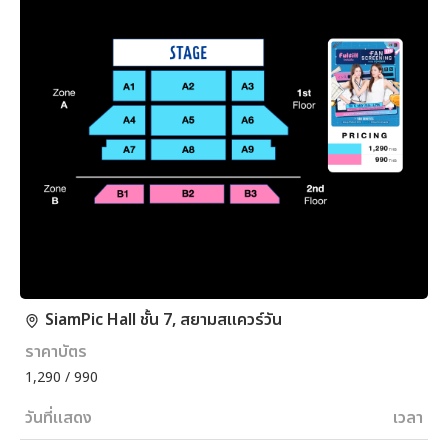
SiamPic Hall ชั้น 7, สยามสแควร์วัน
ราคาบัตร
1,290 / 990
วันที่แสดง
เวลา