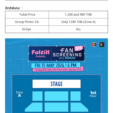
สิทธิพิเศษ :
Ticket Price
1,290 and 990 THB
Group Photo 2:8
Only 1290 THB (Zone A)
Hi bye
ALL