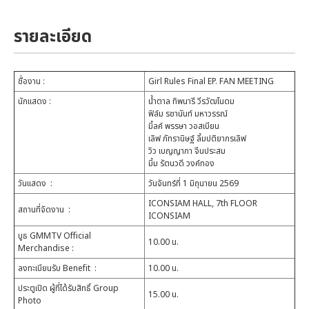
รายละเอียด
ชื่องาน
:
Girl Rules Final EP. FAN MEETING
นักแสดง
:
น้ำตาล ทิพนารี วีรวัฒโนดม
ฟิล์ม รชานันท์ มหาวรรณ์
มิ้ลค์ พรรษา วอสเบียน
เลิฟ ภัทรานิษฐ์ ลิ้มปติยากรเลิฟ
วิว เบญญาภา จีนประสม
มิ้ม รัตนวดี วงค์ทอง
วันแสดง
:
วันจันทร์ที่ 1 มิถุนายน 2569
ICONSIAM HALL, 7th FLOOR
สถานที่จัดงาน
:
ICONSIAM
บูธ GMMTV Official
10.00 น.
Merchandise
:
ลงทะเบียนรับ Benefit
:
10.00 น.
ประตูเปิด ผู้ที่ได้รับสิทธิ์ Group
15.00 น.
Photo