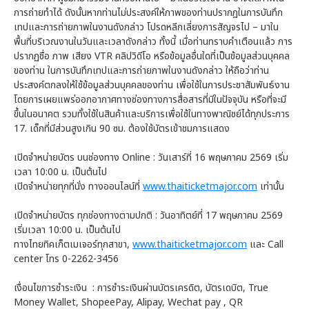
การถ่ายทำได้ ดังนั้นหากท่านไม่ประสงค์ให้ภาพของท่านปรากฏในการบันทึก
เทปและการถ่ายภาพในงานดังกล่าว โปรดหลีกเลี่ยงการสัญจรไป – มาใน
พื้นที่บริเวณงานในวันและเวลาดังกล่าว ทั้งนี้ เมื่อท่านทราบคำเตือนแล้ว การ
ปรากฏชื่อ ภาพ เสียง VTR คลิปวิดีโอ หรือข้อมูลอื่นใดที่เป็นข้อมูลส่วนบุคคล
ของท่าน ในการบันทึกเทปและการถ่ายภาพในงานดังกล่าว ให้ถือว่าท่าน
ประสงค์ตกลงให้ใช้ข้อมูลส่วนบุคคลของท่าน เพื่อใช้ในการประชาสัมพันธ์งาน
โดยการเผยแพร่ออกอากาศทางช่องทางการสื่อสารที่มีในปัจจุบัน หรือที่จะมี
ขึ้นในอนาคต รวมทั้งใช้ในสินค้าและบริการเพื่อใช้ในทางพาณิชย์ได้ทุกประการ
17. เด็กที่มีส่วนสูงเกิน 90 ซม. ต้องใช้บัตรเข้าชมการแสดง
เปิดจำหน่ายบัตร บนช่องทาง Online : วันเสาร์ที่ 16 พฤษภาคม 2569 เริ่ม
เวลา 10:00 น. เป็นต้นไป
เปิดจำหน่ายทุกที่นั่ง ทางออนไลน์ที่
www.thaiticketmajor.com
เท่านั้น
เปิดจำหน่ายบัตร ทุกช่องทางตามปกติ : วันอาทิตย์ที่ 17 พฤษภาคม 2569
เริ่มเวลา 10:00 น. เป็นต้นไป
ทางไทยทิคเก็ตเมเจอร์ทุกสาขา,
www.thaiticketmajor.com
และ Call
center โทร 0-2262-3456
เงื่อนไขการชำระเงิน : การชำระเงินผ่านบัตรเครดิต, บัตรเดบิต, True
Money Wallet, ShopeePay, Alipay, Wechat pay , QR