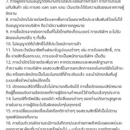
7. ทางผู้จัดงานไม่อนุญาตให้นำบัตรไปใช้ประโยชน์ทางการค้า การทำโปรโมชั่
นกับสินค้า เช่น การลด แลก แจก แถม เว้นแต่จะได้รับความยินยอมจากทางผู้
จัดงาน
8. การนำบัตรไปขายต่อหรือแจกเพื่อการโฆษณาหรือประชาสัมพันธ์โดยไม่ได้
รับอนุญาตจากบริษัทฯ ถือว่ามีความผิดทางกฎหมาย
9. การซื้อบัตรจากช่องทางอื่นที่ไม่ใช่ไทยทิคเก็ตเมเจอร์ ทางบริษัทฯ จะไม่รับ
ผิดชอบในกรณีใด ๆ ทั้งสิ้น
10. ไม่อนุญาตให้นำสิทธิ์ไปใช้ประโยชน์ทางการค้า
11. โปรดระวังมิจฉาชีพที่แฝงมาในรูปแบบต่างๆ เช่น การรับจองสิทธิ์, การ
ซื้อ-ขายสิทธิ์นอกระบบ, การแอบอ้างเป็นพนักงานบริษัทฯ เป็นต้น
12. การนำบัตรไปขายต่อเพิ่มราคา หากตรวจสอบและพบหลักฐานการ
ทำความผิด ทางบริษัทฯ ขอสงวนสิทธิ์ในการยกเลิกการจองในกรณียังไม่ชำระ
เงิน หรือยกเลิกบัตรเป็นโมฆะในกรณีที่ชำระเงินแล้ว และนำบัตรกลับคืนสู่
ระบบเพื่อจำหน่ายใหม่อีกครั้ง
13. บัตรคอนเสิร์ตที่ซื้อแล้วไม่สามารถคืนเงินได้ การซื้อบัตรคอนเสิร์ตหมาย
ถึงผู้ซื้อยอมรับตามข้อตกลงที่ทางผู้จัดงานกำหนดไว้ข้างต้นแล้วทุกประการ
14. ในกรณีที่ทรัพย์สิน ของมีค่า หรือสิ่งของต่างๆ ของท่านเกิดการสูญหาย
ภายในงาน ทางผู้จัดจะไม่รับผิดชอบใดๆในทุกกรณี
15. การเปลี่ยนแปลงเงื่อนไขหรือกติกาต่างๆ ขอสงวนสิทธิ์ให้เป็นไปตาม
ดุลยพินิจของทีมงาน
16. ภายในบริเวณจัดงานจะมีการบันทึกเทปและถ่ายภาพสำหรับเผยแพร่และ
ออกอากาศ ผู้ชมที่มาร่วมงานหรือผ่านไป – มาในบริเวณงาน อาจติดภาพใน