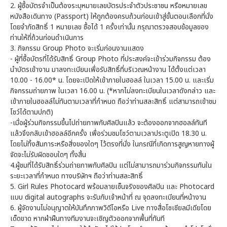
2. ผู้ซื้อบัตรจำเป็นต้องระบุหมายเลขบัตรประจำตัวประชาชน หรือหมายเลข
หนังสือเดินทาง (Passport) ให้ถูกต้องครบถ้วนก่อนเข้าสู่ขั้นตอนเลือกที่นั่ง
โดยจำกัดสิทธิ์ 1 หมายเลข ซื้อได้ 1 ครั้งเท่านั้น กรุณาตรวจสอบข้อมูลของ
ท่านให้ถี่ถ้วนก่อนดำเนินการ
3. กิจกรรม Group Photo จะเริ่มก่อนงานแสดง
- ผู้ที่ซื้อบัตรที่ได้รับสิทธิ์ Group Photo ที่ประสงค์จะเข้าร่วมกิจกรรม ต้อง
นำบัตรเข้างาน มาลงทะเบียนเพื่อรับสิทธิ์ที่บริเวณหน้างาน ได้ตั้งแต่เวลา
10.00 - 16.00* น. โดยจะเปิดให้เข้าภายในฮอลล์ ในเวลา 15.00 น. และเริ่ม
กิจกรรมถ่ายภาพ ในเวลา 16.00 น. (*หากไม่ลงทะเบียนในเวลาดังกล่าว และ
เข้าภายในฮอลล์ไม่ทันตามเวลาที่กำหนด ถือว่าท่านสละสิทธิ์ แต่สามารถเข้าชม
โชว์ได้ตามปกติ)
-เมื่อผู้ร่วมกิจกรรมขึ้นไปถ่ายภาพกับศิลปินแล้ว จะต้องออกจากฮอลล์ทันที
แล้วจึงกลับเข้าฮอลล์อีกครั้ง เพื่อร่วมชมโชว์ตามเวลาประตูเปิด 18.30 น.
โดยไม่ทิ้งสัมภาระหรือสิ่งของใดๆ ไว้ตรงที่นั่ง ในกรณีที่เกิดการสูญหายทางผู้
จัดจะไม่รับผิดชอบใดๆ ทั้งสิ้น
4.ผู้ชมที่ได้รับสิทธิ์ร่วมถ่ายภาพกับศิลปิน แต่ไม่สามารถมาร่วมกิจกรรมทันใน
ระยะเวลาที่กำหนด ทางบริษัทฯ ถือว่าท่านสละสิทธิ์
5. Girl Rules Photocard พร้อมลายเซ็นจริงของศิลปิน และ Photocard
แบบ digital autographs จะรับกับเจ้าหน้าที่ ณ จุดลงทะเบียนที่หน้างาน
6. ผู้จัดงานไม่อนุญาตให้บันทึกภาพวิดีโอหรือ Live ทางสื่อโซเชียลมีเดียโดย
เด็ดขาด หากฝ่าฝืนทางทีมงานจะเชิญตัวออกจากพื้นที่ทันที